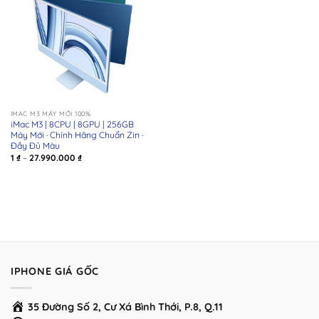
IMAC M3 MÁY MỚI 100%
iMac M3 | 8CPU | 8GPU | 256GB
Máy Mới · Chính Hãng Chuẩn Zin ·
Đầy Đủ Màu
Khoảng
1
₫
–
27.990.000
₫
giá:
từ
1 ₫
đến
27.990.000 ₫
IPHONE GIÁ GỐC
35 Đường Số 2, Cư Xá Bình Thới, P.8, Q.11