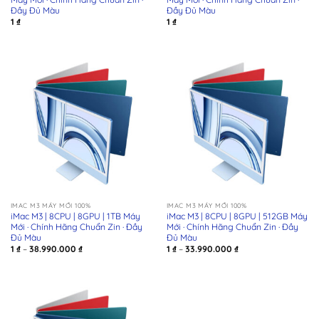
Đầy Đủ Màu
Đầy Đủ Màu
1
₫
1
₫
IMAC M3 MÁY MỚI 100%
IMAC M3 MÁY MỚI 100%
iMac M3 | 8CPU | 8GPU | 1TB Máy
iMac M3 | 8CPU | 8GPU | 512GB Máy
Mới · Chính Hãng Chuẩn Zin · Đầy
Mới · Chính Hãng Chuẩn Zin · Đầy
Đủ Màu
Đủ Màu
Khoảng
Khoảng
1
₫
–
38.990.000
₫
1
₫
–
33.990.000
₫
giá:
giá:
từ
từ
1 ₫
1 ₫
đến
đến
38.990.000 ₫
33.990.000 ₫