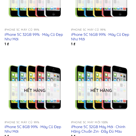
IPHONE 5C MÁY CŨ 99%
IPHONE 5C MÁY CŨ 99%
iPhone 5C 32GB 99% · Máy Cũ Đẹp
iPhone 5C 16GB 99% · Máy Cũ Đẹp
Như Mới
Như Mới
1
₫
1
₫
HẾT HÀNG
HẾT HÀNG
IPHONE 5C MÁY CŨ 99%
IPHONE 5C MÁY MỚI 100%
iPhone 5C 8GB 99% · Máy Cũ Đẹp
iPhone 5C 32GB Máy Mới · Chính
Như Mới
Hãng Chuẩn Zin · Đầy Đủ Màu