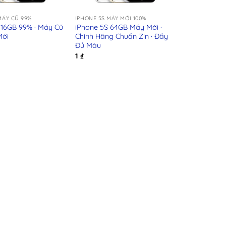
+
MÁY CŨ 99%
IPHONE 5S MÁY MỚI 100%
 16GB 99% · Máy Cũ
iPhone 5S 64GB Máy Mới ·
Mới
Chính Hãng Chuẩn Zin · Đầy
Đủ Màu
1
₫