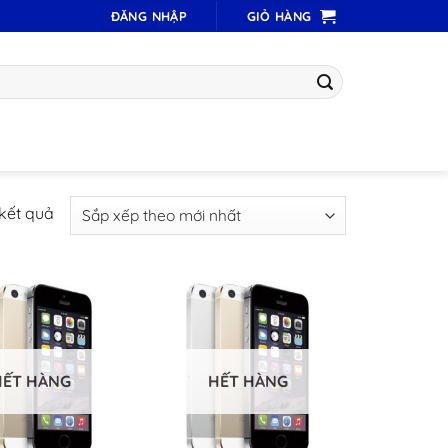
ĐĂNG NHẬP
GIỎ HÀNG
Đã
 kết quả
sắp
xếp
theo
mới
nhất
HẾT HÀNG
HẾT HÀNG