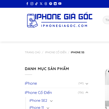
Bỏ
qua
nội
Tìm
dung
kiếm
TRANG CHỦ
/
IPHONE CỔ ĐIỂN
/
IPHONE 5S
DANH MỤC SẢN PHẨM
iPhone
(141)
iPhone Cổ Điển
(156)
iPhone SE2
iPhone 11