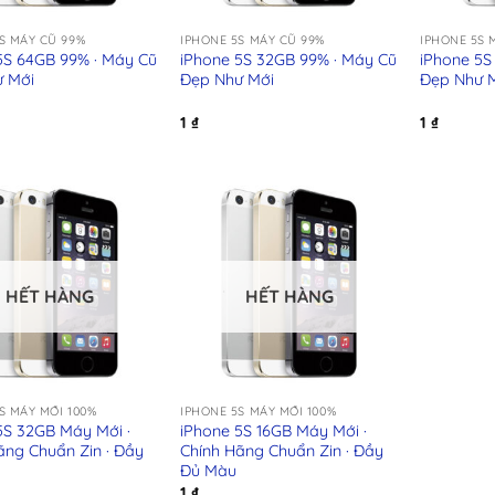
+
+
S MÁY CŨ 99%
IPHONE 5S MÁY CŨ 99%
IPHONE 5S 
5S 64GB 99% · Máy Cũ
iPhone 5S 32GB 99% · Máy Cũ
iPhone 5S
ư Mới
Đẹp Như Mới
Đẹp Như 
1
₫
1
₫
HẾT HÀNG
HẾT HÀNG
+
S MÁY MỚI 100%
IPHONE 5S MÁY MỚI 100%
5S 32GB Máy Mới ·
iPhone 5S 16GB Máy Mới ·
ãng Chuẩn Zin · Đầy
Chính Hãng Chuẩn Zin · Đầy
Đủ Màu
1
₫