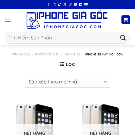
Bỏ
qua
nội
dung
Tìm
kiếm:
TRANG CHỦ
/
IPHONE CỔ ĐIỂN
/
IPHONE 5S
/
IPHONE 5S MÁY MỚI 100%
LỌC
HẾT HÀNG
HẾT HÀNG