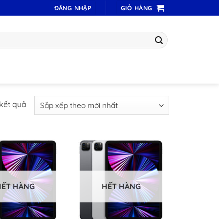
ĐĂNG NHẬP
GIỎ HÀNG
Đã
 kết quả
sắp
xếp
theo
mới
nhất
HẾT HÀNG
HẾT HÀNG