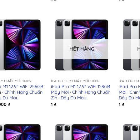
HẾT HÀNG
+
+
 M1 MÁY MỚI 100%
IPAD PRO M1 MÁY MỚI 100%
IPAD PRO M
o M1 12.9″ WiFi 256GB
iPad Pro M1 12.9″ WiFi 128GB
iPad Pro 
 · Chính Hãng Chuẩn
Máy Mới · Chính Hãng Chuẩn
Mới · Chín
ầy Đủ Màu
Zin · Đầy Đủ Màu
Đầy Đủ M
.000
₫
1
₫
1
₫