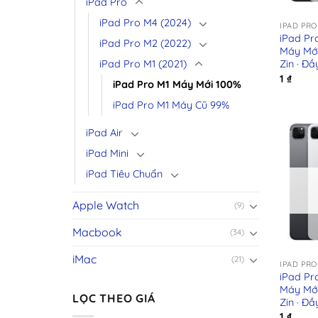
+
iPad Pro
iPad Pro M4 (2024)
IPAD PRO
iPad Pr
iPad Pro M2 (2022)
Máy Mới
Zin · Đ
iPad Pro M1 (2021)
1
₫
iPad Pro M1 Máy Mới 100%
iPad Pro M1 Máy Cũ 99%
iPad Air
iPad Mini
iPad Tiêu Chuẩn
Apple Watch
(9)
Macbook
(34)
+
iMac
(21)
IPAD PRO
iPad Pr
Máy Mới
LỌC THEO GIÁ
Zin · Đ
1
₫