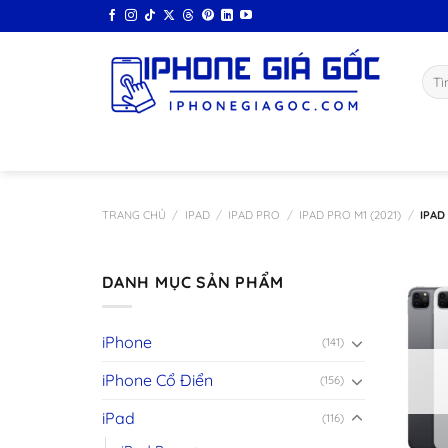
Bỏ
qua
nội
Tìm
dung
kiếm
TRANG CHỦ
/
IPAD
/
IPAD PRO
/
IPAD PRO M1 (2021)
/
IPAD 
DANH MỤC SẢN PHẨM
iPhone
(141)
iPhone Cổ Điển
(156)
iPad
(116)