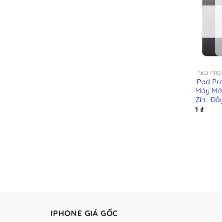
+
IPAD PRO
iPad Pr
Máy Mới
Zin · Đ
1
₫
IPHONE GIÁ GỐC