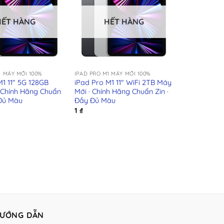
HẾT HÀNG
HẾT HÀNG
+
1 MÁY MỚI 100%
IPAD PRO M1 MÁY MỚI 100%
M1 11″ 5G 128GB
iPad Pro M1 11″ WiFi 2TB Máy
 Chính Hãng Chuẩn
Mới · Chính Hãng Chuẩn Zin ·
 Đủ Màu
Đầy Đủ Màu
1
₫
ƯỚNG DẪN