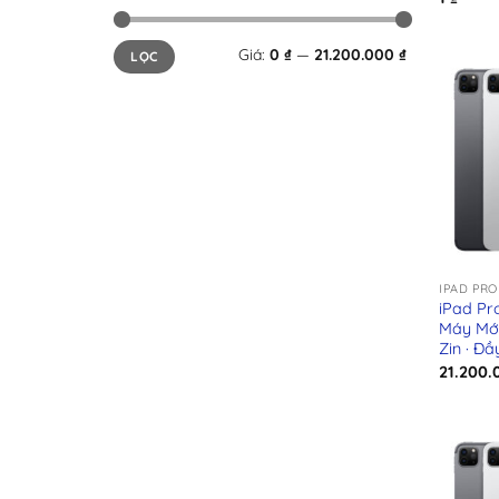
Giá
Giá
Giá:
0 ₫
—
21.200.000 ₫
LỌC
tối
tối
thiểu
đa
+
IPAD PRO
iPad Pr
Máy Mới
Zin · Đ
21.200