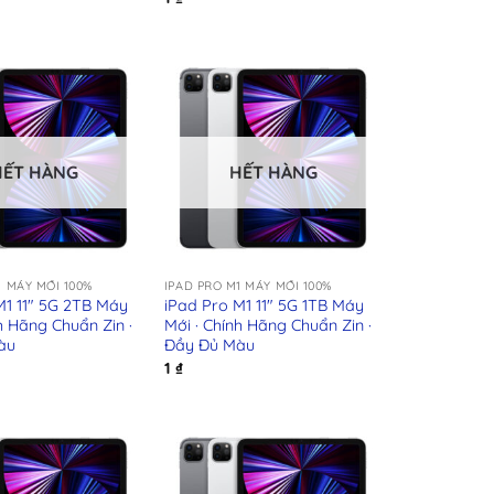
HẾT HÀNG
HẾT HÀNG
+
1 MÁY MỚI 100%
IPAD PRO M1 MÁY MỚI 100%
M1 11″ 5G 2TB Máy
iPad Pro M1 11″ 5G 1TB Máy
h Hãng Chuẩn Zin ·
Mới · Chính Hãng Chuẩn Zin ·
àu
Đầy Đủ Màu
1
₫