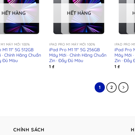
HẾT HÀNG
HẾT HÀNG
+
+
 M1 MÁY MỚI 100%
IPAD PRO M1 MÁY MỚI 100%
IPAD PRO M
o M1 11″ 5G 512GB
iPad Pro M1 11″ 5G 256GB
iPad Pro 
 · Chính Hãng Chuẩn
Máy Mới · Chính Hãng Chuẩn
Máy Mới ·
ầy Đủ Màu
Zin · Đầy Đủ Màu
Zin · Đầy
1
₫
1
₫
1
2
CHÍNH SÁCH
H