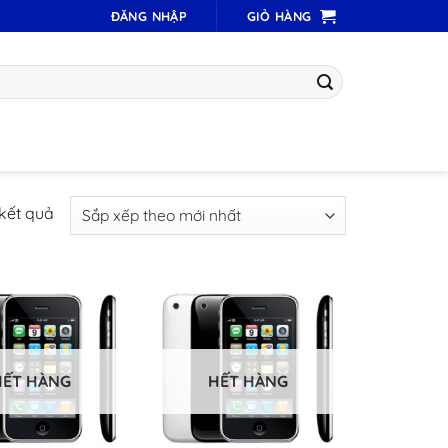
ĐĂNG NHẬP
GIỎ HÀNG
Đã
 kết quả
sắp
xếp
theo
mới
nhất
HẾT HÀNG
HẾT HÀNG