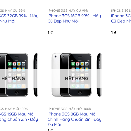
+
+
GS MÁY CŨ 99%
IPHONE 3GS MÁY CŨ 99%
IPHONE 3GS
3GS 32GB 99% · Máy
iPhone 3GS 16GB 99% · Máy
iPhone 3G
Như Mới
Cũ Đẹp Như Mới
Cũ Đẹp N
1
₫
1
₫
HẾT HÀNG
HẾT HÀNG
+
GS MÁY MỚI 100%
IPHONE 3GS MÁY MỚI 100%
3GS 16GB Máy Mới ·
iPhone 3GS 8GB Máy Mới ·
ãng Chuẩn Zin · Đầy
Chính Hãng Chuẩn Zin · Đầy
Đủ Màu
1
₫