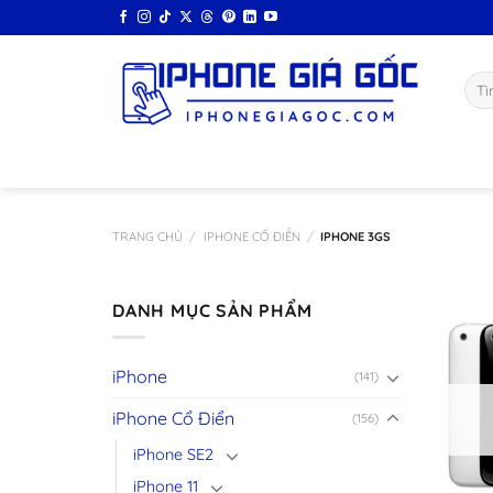
Bỏ
qua
nội
Tìm
dung
kiếm
TRANG CHỦ
/
IPHONE CỔ ĐIỂN
/
IPHONE 3GS
DANH MỤC SẢN PHẨM
iPhone
(141)
iPhone Cổ Điển
(156)
iPhone SE2
iPhone 11