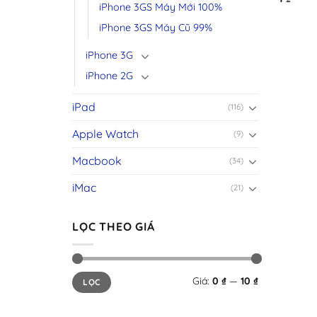
iPhone 3GS Máy Mới 100%
iPhone 3GS Máy Cũ 99%
iPhone 3G
iPhone 2G
iPad
(116)
Apple Watch
(9)
Macbook
(34)
iMac
(21)
LỌC THEO GIÁ
Giá
Giá
Giá:
0 ₫
—
10 ₫
LỌC
tối
tối
thiểu
đa