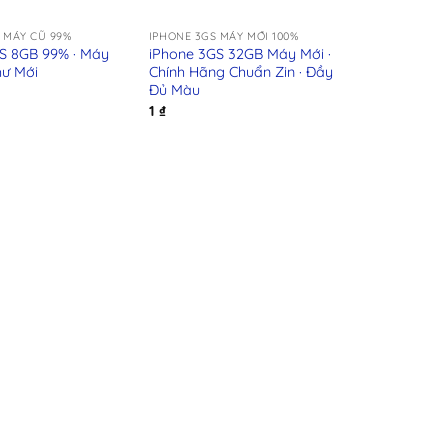
+
 MÁY CŨ 99%
IPHONE 3GS MÁY MỚI 100%
S 8GB 99% · Máy
iPhone 3GS 32GB Máy Mới ·
hư Mới
Chính Hãng Chuẩn Zin · Đầy
Đủ Màu
1
₫