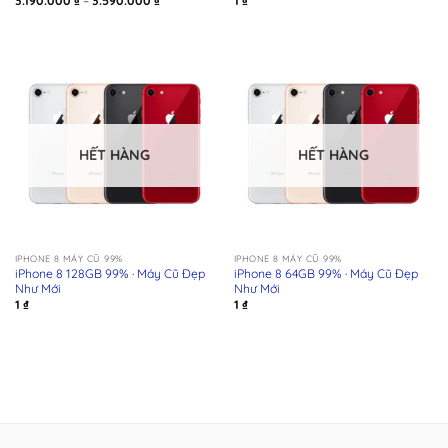
3.190.000
₫
–
3.590.000
₫
1
₫
giá:
từ
3.190.000 ₫
đến
3.590.000 ₫
HẾT HÀNG
HẾT HÀNG
IPHONE 8 MÁY CŨ 99%
IPHONE 8 MÁY CŨ 99%
iPhone 8 128GB 99% · Máy Cũ Đẹp
iPhone 8 64GB 99% · Máy Cũ Đẹp
Như Mới
Như Mới
1
₫
1
₫