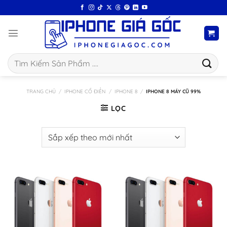
Bỏ
qua
nội
dung
Tìm
kiếm:
TRANG CHỦ
/
IPHONE CỔ ĐIỂN
/
IPHONE 8
/
IPHONE 8 MÁY CŨ 99%
LỌC