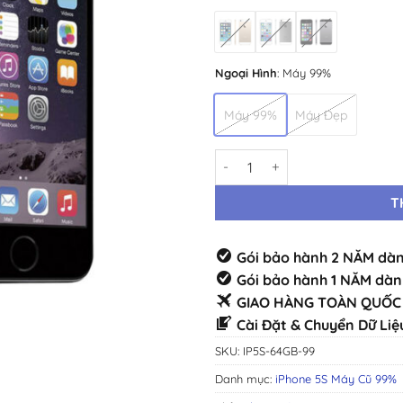
Ngoại Hình
:
Máy 99%
Máy 99%
Máy Đẹp
iPhone 5S 64GB 99% · Máy Cũ 
T
Gói bảo hành 2 NĂM dàn
Gói bảo hành 1 NĂM dàn
GIAO HÀNG TOÀN QUỐC 
Cài Đặt & Chuyển Dữ Liệ
SKU:
IP5S-64GB-99
Danh mục:
iPhone 5S Máy Cũ 99%