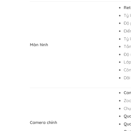
Ret
Tỷ 
Độ 
Điể
Tỷ 
Màn hình
Tần
Độ 
Lớp
Côn
Dãi
Cam
Zoo
Ch
Qua
Camera chính
Qua