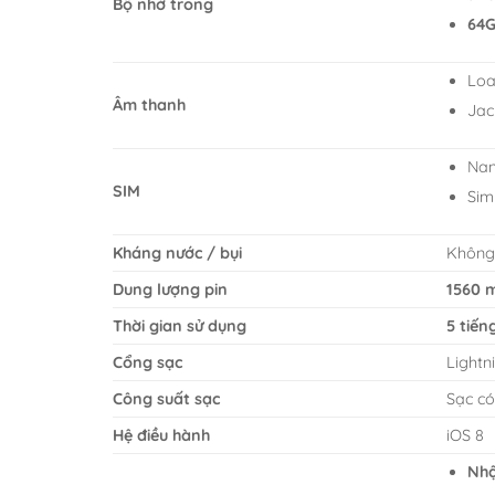
Bộ nhớ trong
64
Loa
Âm thanh
Jac
Nan
SIM
Sim
Kháng nước / bụi
Không
Dung lượng pin
1560 
Thời gian sử dụng
5 tiến
Cổng sạc
Lightn
Công suất sạc
Sạc c
Hệ điều hành
iOS 8
Nhậ