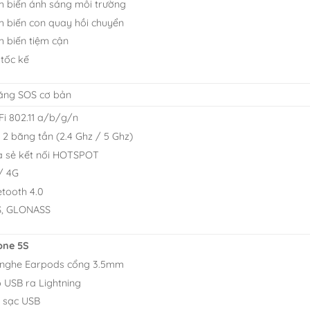
 biến ánh sáng môi trường
 biến con quay hồi chuyển
 biến tiệm cận
 tốc kế
năng SOS cơ bản
Fi 802.11 a/b/g/n
i 2 băng tần (2.4 Ghz / 5 Ghz)
a sẻ kết nối HOTSPOT
/ 4G
etooth 4.0
, GLONASS
one 5S
 nghe Earpods cổng 3.5mm
 USB ra Lightning
 sạc USB