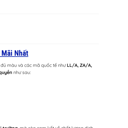
 Mãi Nhất
đủ màu và các mã quốc tế như
LL/A, ZA/A,
 quyền
như sau: