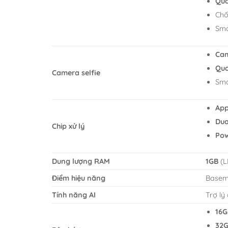
Qua
Chố
Sma
Cam
Qua
Camera selfie
Sma
App
Dua
Chip xử lý
Pow
Dung lượng RAM
1GB
(L
Điểm hiệu năng
Basem
Tính năng AI
Trợ lý 
16G
32