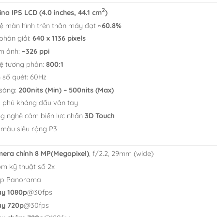
2
ina IPS LCD (4.0 inches, 44.1 cm
)
lệ màn hình trên thân máy đạt
~60.8%
phân giải:
640 x 1136 pixels
m ảnh:
~326 ppi
lệ tương phản:
800:1
 số quét: 60Hz
sáng:
200nits (Min) – 500nits (Max)
 phủ kháng dấu vân tay
g nghệ cảm biến lực nhấn
3D Touch
 màu siêu rộng P3
era chính 8 MP(Megapixel)
, f/2.2, 29mm (wide)
m kỹ thuật số 2x
ụp Panorama
y 1080p
@30fps
y 720p
@30fps