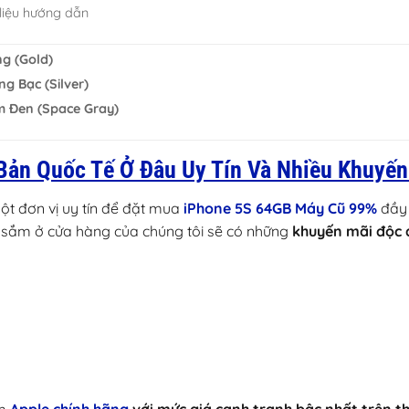
 liệu hướng dẫn
g (Gold)
ng Bạc (Silver)
 Đen (Space Gray)
ản Quốc Tế Ở Đâu Uy Tín Và Nhiều Khuyến
một đơn vị uy tín để đặt mua
iPhone 5S 64GB Máy Cũ 99%
đầy 
sắm ở cửa hàng của chúng tôi sẽ có những
khuyến mãi độc