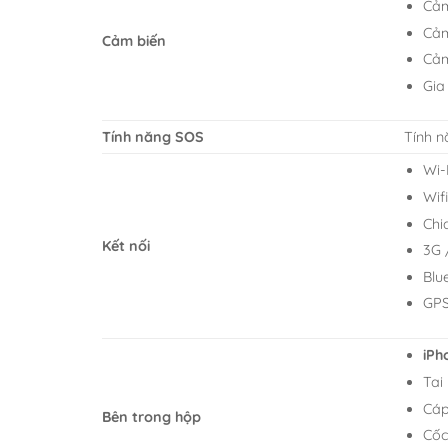
Cảm
Cảm
Cảm biến
Cảm
Gia
Tính năng SOS
Tính 
Wi-
Wif
Chi
Kết nối
3G 
Blu
GPS
iPh
Tai
Cáp
Bên trong hộp
Cốc