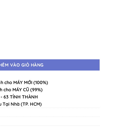
Đẹp Như Mới số lượng
HÊM VÀO GIỎ HÀNG
h cho MÁY MỚI (100%)
h cho MÁY CŨ (99%)
- 63 TỈNH THÀNH
u Tại Nhà (TP. HCM)