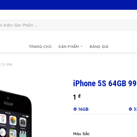
:
TRANG CHỦ
SẢN PHẨM
BẢNG GIÁ
 CŨ 99%
iPhone 5S 64GB 99
1
₫
⚙️ 16GB
⚙️ 
Màu Sắc