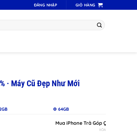
ĐĂNG NHẬP
GIỎ HÀNG
% · Máy Cũ Đẹp Như Mới
32GB
⚙️ 64GB
Mua iPhone Trả Góp Qua iCloud Chỉ Duy
XÓA