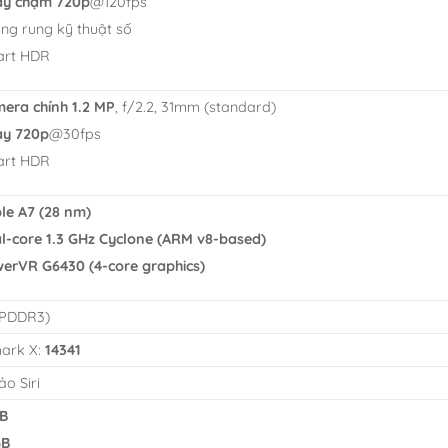
y chậm 720p
@120fps
ng rung kỹ thuật số
rt HDR
era chính 1.2 MP
, f/2.2, 31mm (standard)
y 720p
@30fps
rt HDR
le A7 (28 nm)
l-core 1.3 GHz Cyclone (ARM v8-based)
erVR G6430 (4-core graphics)
PDDR3)
ark X:
14341
ảo Siri
B
GB