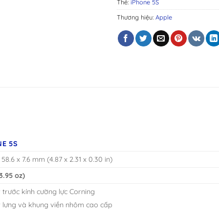
Thẻ:
iPhone 5S
Thương hiệu:
Apple
NE 5S
 58.6 x 7.6 mm (4.87 x 2.31 x 0.30 in)
(3.95 oz)
 trước kính cường lực Corning
 lưng và khung viền nhôm cao cấp