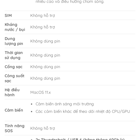
nhiễu cao và điều hướng chùm sóng.
SIM
Không hỗ trợ
Kháng
Không hỗ trợ
nước / bụi
Dung
Không dùng pin
lượng pin
Thời gian
Không dùng pin
sử dụng
Cổng sạc
Không dùng pin
Công suất
Không dùng pin
sạc
Hệ điều
MacOS 11.x
hành
Cảm biến ánh sáng môi trường
Cảm biến
Các cảm biến khác để theo dõi nhiệt độ CPU/GPU
Tính năng
Không hỗ trợ
SOS
2x Thunderbolt / USB 4 (băng thông 40Gb/s)