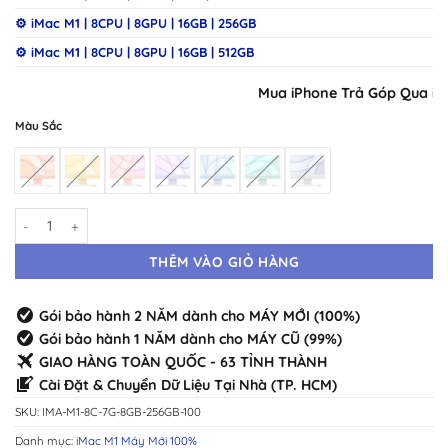
⚙️ iMac M1 | 8CPU | 8GPU | 16GB | 256GB
⚙️ iMac M1 | 8CPU | 8GPU | 16GB | 512GB
Mua iPhone Trả Góp Qua iClo
Màu Sắc
iMac M1 | 8CPU | 7GPU | 8GB | 256GB Máy Mới · Chính Hãng Chuẩn Zin
THÊM VÀO GIỎ HÀNG
Gói bảo hành 2 NĂM dành cho MÁY MỚI (100%)
Gói bảo hành 1 NĂM dành cho MÁY CŨ (99%)
GIAO HÀNG TOÀN QUỐC - 63 TỈNH THÀNH
Cài Đặt & Chuyển Dữ Liệu Tại Nhà (TP. HCM)
SKU:
IMA-M1-8C-7G-8GB-256GB-100
Danh mục:
iMac M1 Máy Mới 100%