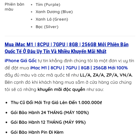
Phiên bản
Tím (Purple)
màu
Xanh Dương (Blue)
Xanh Lá (Green)
Bạc (Silver)
Mua iMac M1 | 8CPU | 7GPU | 8GB | 256GB Mới Phiên Bản
Quốc Tế Ở Đâu Uy Tín Và Nhiều Khuyến Mãi Nhất
iPhone Giá Gốc
tự tin khẳng định chúng tôi là một đơn vị uy tín
để đặt mua
iMac M1 | 8CPU | 7GPU | 8GB | 256GB Mới 100%
đầy đủ màu và các mã quốc tế như
LL/A, ZA/A, ZP/A, VN/A.
Bên cạnh đó khi khách hàng mua sắm ở cửa hàng của chúng
tôi sẽ có những
khuyến mãi độc quyền
như sau:
Thu Cũ Đổi Mới Trợ Giá Lên Đến 1.000.000₫
Gói Bảo Hành 24 THÁNG (MÁY 100%)
Gói Bảo Hành 12 THÁNG (MÁY 99%)
Gói Bảo Hành Pin Đi Kèm