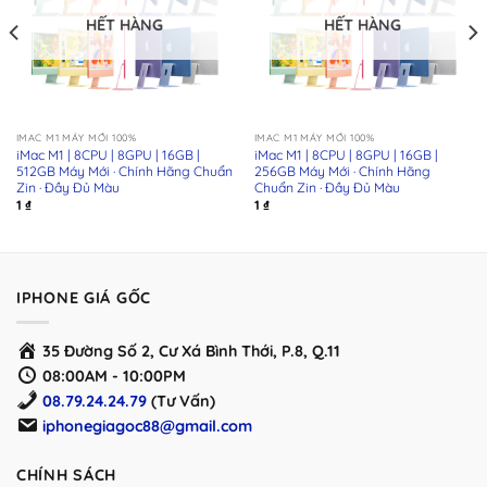
HẾT HÀNG
HẾT HÀNG
IMAC M1 MÁY MỚI 100%
IMAC M1 MÁY MỚI 100%
iMac M1 | 8CPU | 8GPU | 16GB |
iMac M1 | 8CPU | 8GPU | 16GB |
512GB Máy Mới · Chính Hãng Chuẩn
256GB Máy Mới · Chính Hãng
Zin · Đầy Đủ Màu
Chuẩn Zin · Đầy Đủ Màu
1
₫
1
₫
IPHONE GIÁ GỐC
35 Đường Số 2, Cư Xá Bình Thới, P.8, Q.11
08:00AM - 10:00PM
08.79.24.24.79
(Tư Vấn)
iphonegiagoc88@gmail.com
CHÍNH SÁCH