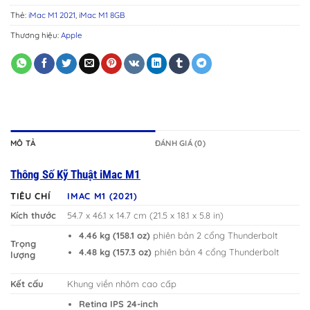
Thẻ:
iMac M1 2021
,
iMac M1 8GB
Thương hiệu:
Apple
MÔ TẢ
ĐÁNH GIÁ (0)
Thông Số Kỹ Thuật iMac M1
TIÊU CHÍ
IMAC M1 (2021)
Kích thước
54.7 x 46.1 x 14.7 cm (21.5 x 18.1 x 5.8 in)
4.46 kg (158.1 oz)
phiên bản 2 cổng Thunderbolt
Trọng
4.48 kg (157.3 oz)
phiên bản 4 cổng Thunderbolt
lượng
Kết cấu
Khung viền nhôm cao cấp
Retina IPS 24-inch