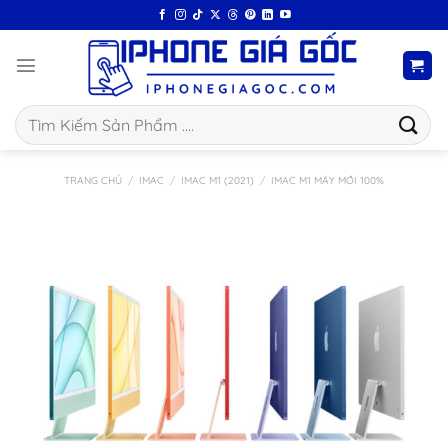
Bỏ
qua
nội
dung
Tìm
kiếm:
TRANG CHỦ
/
IMAC
/
IMAC M1 (2021)
/
IMAC M1 MÁY MỚI 100%