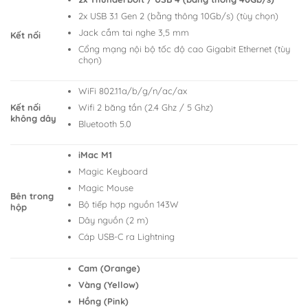
2x USB 3.1 Gen 2 (bằng thông 10Gb/s) (tùy chọn)
Jack cắm tai nghe 3,5 mm
Kết nối
Cổng mạng nội bộ tốc độ cao Gigabit Ethernet (tùy
chọn)
WiFi 802.11a/b/g/n/ac/ax
Wifi 2 băng tần (2.4 Ghz / 5 Ghz)
Kết nối
không dây
Bluetooth 5.0
iMac M1
Magic Keyboard
Magic Mouse
Bên trong
Bộ tiếp hợp nguồn 143W
hộp
Dây nguồn (2 m)
Cáp USB-C ra Lightning
Cam (Orange)
Vàng (Yellow)
Hồng (Pink)