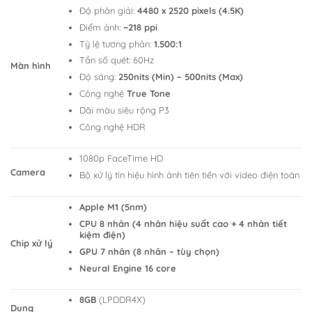
Độ phân giải:
4480 x 2520 pixels (4.5K)
Điểm ảnh:
~218 ppi
Tỷ lệ tương phản:
1.500:1
Tần số quét: 60Hz
Màn hình
Độ sáng:
250nits (Min) – 500nits (Max)
Công nghệ
True Tone
Dãi màu siêu rộng P3
Công nghệ HDR
1080p FaceTime HD
Camera
Bộ xử lý tín hiệu hình ảnh tiên tiến với video điện toán
Apple M1 (5nm)
CPU 8 nhân (4 nhân hiệu suất cao + 4 nhân tiết
kiệm điện)
Chip xử lý
GPU 7 nhân (8 nhân – tùy chọn)
Neural Engine 16 core
8GB
(LPDDR4X)
Dung