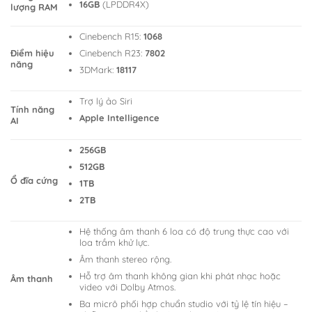
16GB
(LPDDR4X)
lượng RAM
Cinebench R15:
1068
Cinebench R23:
7802
Điểm hiệu
năng
3DMark:
18117
Trợ lý ảo Siri
Tính năng
Apple Intelligence
AI
256GB
512GB
Ổ đĩa cứng
1TB
2TB
Hệ thống âm thanh 6 loa có độ trung thực cao với
loa trầm khử lực.
Âm thanh stereo rộng.
Hỗ trợ âm thanh không gian khi phát nhạc hoặc
Âm thanh
video với Dolby Atmos.
Ba micrô phối hợp chuẩn studio với tỷ lệ tín hiệu –