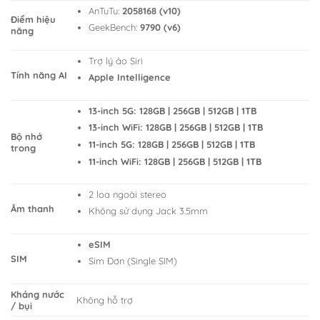
AnTuTu:
2058168 (v10)
Điểm hiệu
GeekBench:
9790 (v6)
năng
Trợ lý ảo Siri
Tính năng AI
Apple Intelligence
13-inch 5G: 128GB | 256GB | 512GB | 1TB
13-inch WiFi: 128GB | 256GB | 512GB | 1TB
Bộ nhớ
11-inch 5G: 128GB | 256GB | 512GB | 1TB
trong
11-inch WiFi: 128GB | 256GB | 512GB | 1TB
2 loa ngoài stereo
Âm thanh
Không sử dụng Jack 3.5mm
eSIM
SIM
Sim Đơn (Single SIM)
Kháng nước
Không hỗ trợ
/ bụi