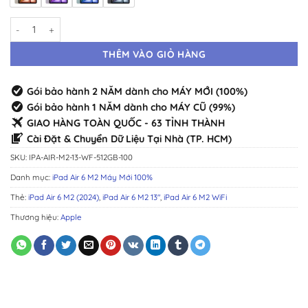
iPad Air 6 M2 13" WiFi 512GB Máy Mới · Chính Hãng Chuẩn Zin · Đầy 
THÊM VÀO GIỎ HÀNG
Gói bảo hành 2 NĂM dành cho MÁY MỚI (100%)
Gói bảo hành 1 NĂM dành cho MÁY CŨ (99%)
GIAO HÀNG TOÀN QUỐC - 63 TỈNH THÀNH
Cài Đặt & Chuyển Dữ Liệu Tại Nhà (TP. HCM)
SKU:
IPA-AIR-M2-13-WF-512GB-100
Danh mục:
iPad Air 6 M2 Máy Mới 100%
Thẻ:
iPad Air 6 M2 (2024)
,
iPad Air 6 M2 13"
,
iPad Air 6 M2 WiFi
Thương hiệu:
Apple