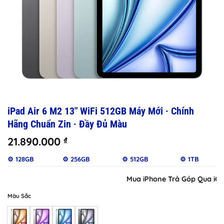
iPad Air 6 M2 13″ WiFi 512GB Máy Mới · Chính
Hãng Chuẩn Zin · Đầy Đủ Màu
21.890.000
₫
⚙️ 128GB
⚙️ 256GB
⚙️ 512GB
⚙️ 1TB
Mua iPhone Trả Góp Qua iClou
Màu Sắc