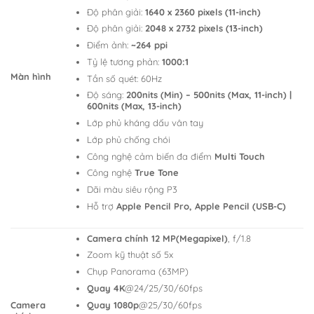
Độ phân giải:
1640 x 2360 pixels (11-inch)
Độ phân giải:
2048 x 2732 pixels (13-inch)
Điểm ảnh:
~264 ppi
Tỷ lệ tương phản:
1000:1
Màn hình
Tần số quét: 60Hz
Độ sáng:
200nits (Min) – 500nits (Max, 11-inch) |
600nits (Max, 13-inch)
Lớp phủ kháng dấu vân tay
Lớp phủ chống chói
Công nghệ cảm biến đa điểm
Multi Touch
Công nghệ
True Tone
Dãi màu siêu rộng P3
Hỗ trợ
Apple Pencil Pro, Apple Pencil (USB-C)
Camera chính 12 MP(Megapixel)
, f/1.8
Zoom kỹ thuật số 5x
Chụp Panorama (63MP)
Quay 4K
@24/25/30/60fps
Camera
Quay 1080p
@25/30/60fps