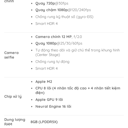
chính
Quay 720p
@30fps
Quay chậm 1080p
@120/240fps
Chống rung kỹ thuật số (gyro-EIS)
Smart HDR 4
Camera chính 12 MP
, f/2.0
Quay 1080p
@25/30/60fps
Tự động theo dõi và giữ chủ thể trong khung hình
Camera
(Center Stage)
selfie
Chống rung tự động
Smart HDR 4
Apple M2
CPU 8 lõi (4 nhân tốc độ cao + 4 nhân tiết kiệm
điện)
Chip xử lý
Apple GPU 9 lõi
Neural Engine 16 lõi
Dung lượng
8GB (LPDDR5X)
RAM