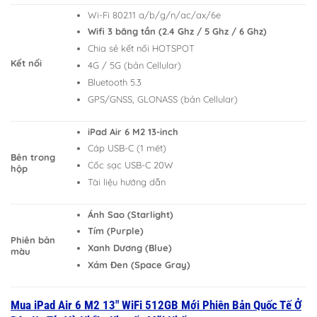
Wi-Fi 802.11 a/b/g/n/ac/ax/6e
Wifi 3 băng tần (2.4 Ghz / 5 Ghz / 6 Ghz)
Chia sẻ kết nối HOTSPOT
Kết nối
4G / 5G (bản Cellular)
Bluetooth 5.3
GPS/GNSS, GLONASS (bản Cellular)
iPad Air 6 M2 13-inch
Cáp USB-C (1 mét)
Bên trong
Cốc sạc USB-C 20W
hộp
Tài liệu hướng dẫn
Ánh Sao (Starlight)
Tím (Purple)
Phiên bản
Xanh Dương (Blue)
màu
Xám Đen (Space Gray)
Mua iPad Air 6 M2 13″ WiFi 512GB Mới Phiên Bản Quốc Tế Ở