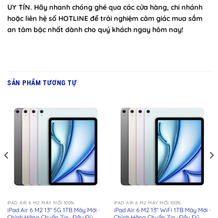
UY TÍN. Hãy nhanh chóng ghé qua các cửa hàng, chi nhánh
hoặc liên hệ số HOTLINE để trải nghiệm cảm giác mua sắm
an tâm bậc nhất dành cho quý khách ngay hôm nay!
SẢN PHẨM TƯƠNG TỰ
IPAD AIR 6 M2 MÁY MỚI 100%
IPAD AIR 6 M2 MÁY MỚI 100%
iPad Air 6 M2 13″ 5G 1TB Máy Mới ·
iPad Air 6 M2 13″ WiFi 1TB Máy Mới ·
Chính Hãng Chuẩn Zin · Đầy Đủ
Chính Hãng Chuẩn Zin · Đầy Đủ