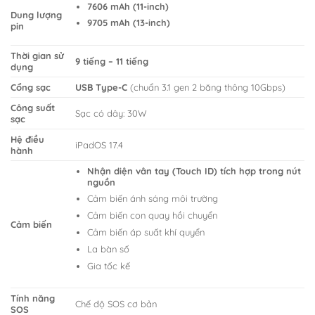
7606 mAh (11-inch)
Dung lượng
9705 mAh (13-inch)
pin
Thời gian sử
9 tiếng – 11 tiếng
dụng
Cổng sạc
USB Type-C
(chuẩn 3.1 gen 2 băng thông 10Gbps)
Công suất
Sạc có dây: 30W
sạc
Hệ điều
iPadOS 17.4
hành
Nhận diện vân tay (Touch ID) tích hợp trong nút
nguồn
Cảm biến ánh sáng môi trường
Cảm biến con quay hồi chuyển
Cảm biến
Cảm biến áp suất khí quyển
La bàn số
Gia tốc kế
Tính năng
Chế độ SOS cơ bản
SOS