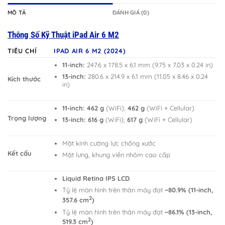
MÔ TẢ
ĐÁNH GIÁ (0)
Thông Số Kỹ Thuật iPad Air 6 M2
TIÊU CHÍ
IPAD AIR 6 M2 (2024)
11-inch:
247.6 x 178.5 x 6.1 mm (9.75 x 7.03 x 0.24 in)
13-inch:
280.6 x 214.9 x 6.1 mm (11.05 x 8.46 x 0.24
Kích thước
in)
11-inch:
462 g
(WiFi);
462 g
(WiFi + Cellular)
Trọng lượng
13-inch:
616 g
(WiFi);
617 g
(WiFi + Cellular)
Mặt kính cường lực chống xước
Kết cấu
Mặt lưng, khung viền nhôm cao cấp
Liquid Retina IPS LCD
Tỷ lệ màn hình trên thân máy đạt
~80.9% (11-inch,
2
357.6 cm
)
Tỷ lệ màn hình trên thân máy đạt
~86.1% (13-inch,
2
519.3 cm
)