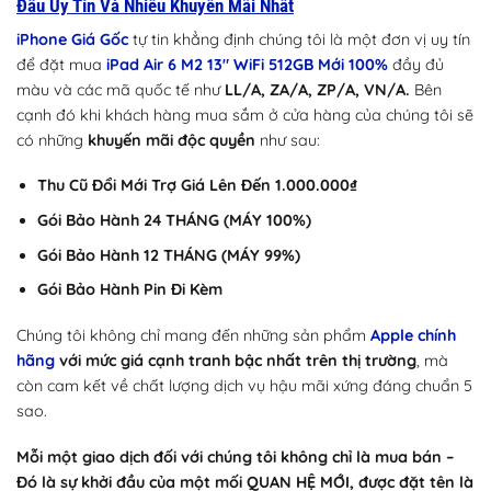
Đâu Uy Tín Và Nhiều Khuyến Mãi Nhất
iPhone Giá Gốc
tự tin khẳng định chúng tôi là một đơn vị uy tín
để đặt mua
iPad Air 6 M2 13″ WiFi 512GB Mới 100%
đầy đủ
màu và các mã quốc tế như
LL/A, ZA/A, ZP/A, VN/A.
Bên
cạnh đó khi khách hàng mua sắm ở cửa hàng của chúng tôi sẽ
có những
khuyến mãi độc quyền
như sau:
Thu Cũ Đổi Mới Trợ Giá Lên Đến 1.000.000₫
Gói Bảo Hành 24 THÁNG (MÁY 100%)
Gói Bảo Hành 12 THÁNG (MÁY 99%)
Gói Bảo Hành Pin Đi Kèm
Chúng tôi không chỉ mang đến những sản phẩm
Apple chính
hãng
với mức giá cạnh tranh bậc nhất trên thị trường
, mà
còn cam kết về chất lượng dịch vụ hậu mãi xứng đáng chuẩn 5
sao.
Mỗi một giao dịch đối với chúng tôi không chỉ là mua bán –
Đó là sự khởi đầu của một mối QUAN HỆ MỚI, được đặt tên là