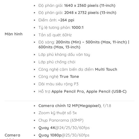
Độ phân giải:
1640 x 2360 pixels (11-inch)
Độ phân giải:
2048 x 2732 pixels (13-inch)
Điểm ảnh:
~264 ppi
Tỷ lệ tương phản:
1000:1
Màn hình
Tần số quét: 60Hz
Độ sáng:
200nits (Min) – 500nits (Max, 11-inch) |
600nits (Max, 13-inch)
Lớp phủ kháng dấu vân tay
Lớp phủ chống chói
Công nghệ cảm biến đa điểm
Multi Touch
Công nghệ
True Tone
Dãi màu siêu rộng P3
Hỗ trợ
Apple Pencil Pro, Apple Pencil (USB-C)
Camera chính 12 MP(Megapixel)
, f/1.8
Zoom kỹ thuật số 5x
Chụp Panorama (63MP)
Quay 4K
@24/25/30/60fps
Camera
Quay 1080p
@25/30/60fps