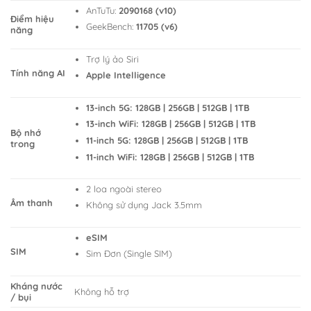
AnTuTu:
2090168 (v10)
Điểm hiệu
GeekBench:
11705 (v6)
năng
Trợ lý ảo Siri
Tính năng AI
Apple Intelligence
13-inch 5G: 128GB | 256GB | 512GB | 1TB
13-inch WiFi: 128GB | 256GB | 512GB | 1TB
Bộ nhớ
11-inch 5G: 128GB | 256GB | 512GB | 1TB
trong
11-inch WiFi: 128GB | 256GB | 512GB | 1TB
2 loa ngoài stereo
Âm thanh
Không sử dụng Jack 3.5mm
eSIM
SIM
Sim Đơn (Single SIM)
Kháng nước
Không hỗ trợ
/ bụi