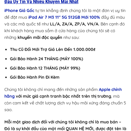
Đâu Uy Tín Và Nhiều Khuyến Mãi Nhất
iPhone Giá Gốc
tự tin khẳng định chúng tôi là một đơn vị uy tín
để đặt mua
iPad Air 7 M3 11″ 5G 512GB Mới 100%
đầy đủ màu
và các mã quốc tế như
LL/A, ZA/A, ZP/A, VN/A.
Bên cạnh đó
khi khách hàng mua sắm ở cửa hàng của chúng tôi sẽ có
những
khuyến mãi độc quyền
như sau:
Thu Cũ Đổi Mới Trợ Giá Lên Đến 1.000.000₫
Gói Bảo Hành 24 THÁNG (MÁY 100%)
Gói Bảo Hành 12 THÁNG (MÁY 99%)
Gói Bảo Hành Pin Đi Kèm
Chúng tôi không chỉ mang đến những sản phẩm
Apple chính
hãng
với mức giá cạnh tranh bậc nhất trên thị trường
, mà
còn cam kết về chất lượng dịch vụ hậu mãi xứng đáng chuẩn 5
sao.
Mỗi một giao dịch đối với chúng tôi không chỉ là mua bán –
Đó là sự khởi đầu của một mối QUAN HỆ MỚI, được đặt tên là