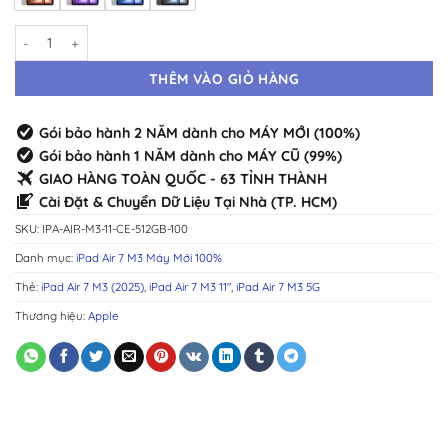
iPad Air 7 M3 11" 5G 512GB Máy Mới · Chính Hãng Chuẩn Zin · Đầy Đủ
THÊM VÀO GIỎ HÀNG
Gói bảo hành 2 NĂM dành cho MÁY MỚI (100%)
Gói bảo hành 1 NĂM dành cho MÁY CŨ (99%)
GIAO HÀNG TOÀN QUỐC - 63 TỈNH THÀNH
Cài Đặt & Chuyển Dữ Liệu Tại Nhà (TP. HCM)
SKU:
IPA-AIR-M3-11-CE-512GB-100
Danh mục:
iPad Air 7 M3 Máy Mới 100%
Thẻ:
iPad Air 7 M3 (2025)
,
iPad Air 7 M3 11"
,
iPad Air 7 M3 5G
Thương hiệu:
Apple