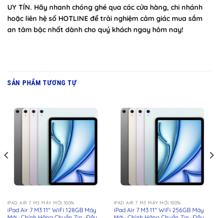
UY TÍN. Hãy nhanh chóng ghé qua các cửa hàng, chi nhánh
hoặc liên hệ số HOTLINE để trải nghiệm cảm giác mua sắm
an tâm bậc nhất dành cho quý khách ngay hôm nay!
SẢN PHẨM TƯƠNG TỰ
IPAD AIR 7 M3 MÁY MỚI 100%
IPAD AIR 7 M3 MÁY MỚI 100%
iPad Air 7 M3 11″ WiFi 128GB Máy
iPad Air 7 M3 11″ WiFi 256GB Máy
Mới · Chính Hãng Chuẩn Zin · Đầy
Mới · Chính Hãng Chuẩn Zin · Đầy