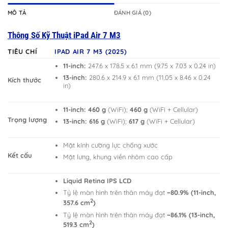
MÔ TẢ
ĐÁNH GIÁ (0)
Thông Số Kỹ Thuật iPad Air 7 M3
TIÊU CHÍ
IPAD AIR 7 M3 (2025)
11-inch:
247.6 x 178.5 x 6.1 mm (9.75 x 7.03 x 0.24 in)
13-inch:
280.6 x 214.9 x 6.1 mm (11.05 x 8.46 x 0.24
Kích thước
in)
11-inch:
460 g
(WiFi);
460 g
(WiFi + Cellular)
Trọng lượng
13-inch:
616 g
(WiFi);
617 g
(WiFi + Cellular)
Mặt kính cường lực chống xước
Kết cấu
Mặt lưng, khung viền nhôm cao cấp
Liquid Retina IPS LCD
Tỷ lệ màn hình trên thân máy đạt
~80.9% (11-inch,
2
357.6 cm
)
Tỷ lệ màn hình trên thân máy đạt
~86.1% (13-inch,
2
519.3 cm
)