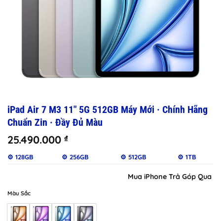
iPad Air 7 M3 11″ 5G 512GB Máy Mới · Chính Hãng
Chuẩn Zin · Đầy Đủ Màu
25.490.000
₫
⚙️ 128GB
⚙️ 256GB
⚙️ 512GB
⚙️ 1TB
Mua iPhone Trả Góp Qua iClo
Màu Sắc