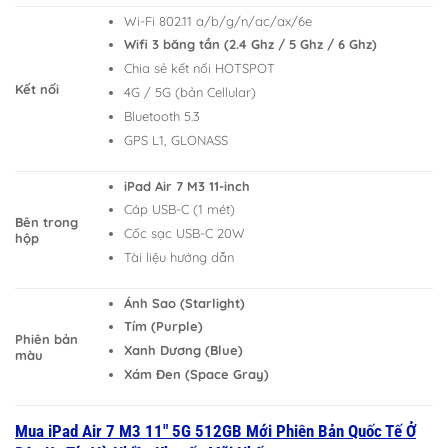
Wi-Fi 802.11 a/b/g/n/ac/ax/6e
Wifi 3 băng tần (2.4 Ghz / 5 Ghz / 6 Ghz)
Chia sẻ kết nối HOTSPOT
Kết nối
4G / 5G (bản Cellular)
Bluetooth 5.3
GPS L1, GLONASS
iPad Air 7 M3 11-inch
Cáp USB-C (1 mét)
Bên trong
Cốc sạc USB-C 20W
hộp
Tài liệu hướng dẫn
Ánh Sao (Starlight)
Tím (Purple)
Phiên bản
Xanh Dương (Blue)
màu
Xám Đen (Space Gray)
Mua iPad Air 7 M3 11″ 5G 512GB Mới Phiên Bản Quốc Tế Ở