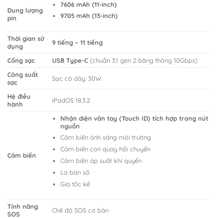
7606 mAh (11-inch)
Dung lượng
9705 mAh (13-inch)
pin
Thời gian sử
9 tiếng – 11 tiếng
dụng
Cổng sạc
USB Type-C
(chuẩn 3.1 gen 2 băng thông 10Gbps)
Công suất
Sạc có dây: 30W
sạc
Hệ điều
iPadOS 18.3.2
hành
Nhận diện vân tay (Touch ID) tích hợp trong nút
nguồn
Cảm biến ánh sáng môi trường
Cảm biến con quay hồi chuyển
Cảm biến
Cảm biến áp suất khí quyển
La bàn số
Gia tốc kế
Tính năng
Chế độ SOS cơ bản
SOS