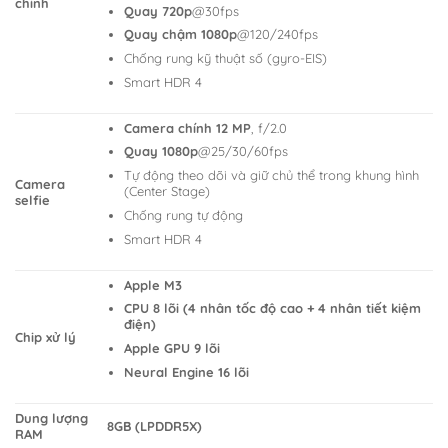
chính
Quay 720p
@30fps
Quay chậm 1080p
@120/240fps
Chống rung kỹ thuật số (gyro-EIS)
Smart HDR 4
Camera chính 12 MP
, f/2.0
Quay 1080p
@25/30/60fps
Tự động theo dõi và giữ chủ thể trong khung hình
Camera
(Center Stage)
selfie
Chống rung tự động
Smart HDR 4
Apple M3
CPU 8 lõi (4 nhân tốc độ cao + 4 nhân tiết kiệm
điện)
Chip xử lý
Apple GPU 9 lõi
Neural Engine 16 lõi
Dung lượng
8GB (LPDDR5X)
RAM