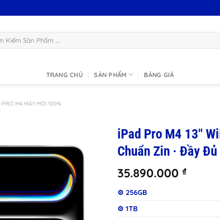
:
TRANG CHỦ
SẢN PHẨM
BẢNG GIÁ
D PRO M4 MÁY MỚI 100%
iPad Pro M4 13″ W
Chuẩn Zin · Đầy Đủ
35.890.000
₫
⚙️ 256GB
⚙️ 1TB