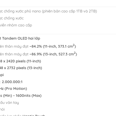
ực chống xước phũ nano (phiên bản cao cấp 1TB và 2TB)
ực chống xước
 viền nhôm cao cấp
R Tandem OLED hai lớp
2
trên thân máy đạt
~84.2% (11-inch, 373.1 cm
)
2
trên thân máy đạt
~86.9% (13-inch, 527.3 cm
)
8 x 2420 pixels (11-inch)
8 x 2732 pixels (13-inch)
pi
:
2.000.000:1
Hz (Pro Motion)
s (Min) – 1600nits (Max)
ấu vân tay
hói