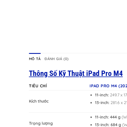
MÔ TẢ
ĐÁNH GIÁ (0)
Thông Số Kỹ Thuật iPad Pro M4
TIÊU CHÍ
IPAD PRO M4 (20
11-inch:
249.7 x 1
Kích thước
13-inch:
281.6 x 2
11-inch: 444 g
(W
Trọng lượng
13-inch: 684 g
(Wi