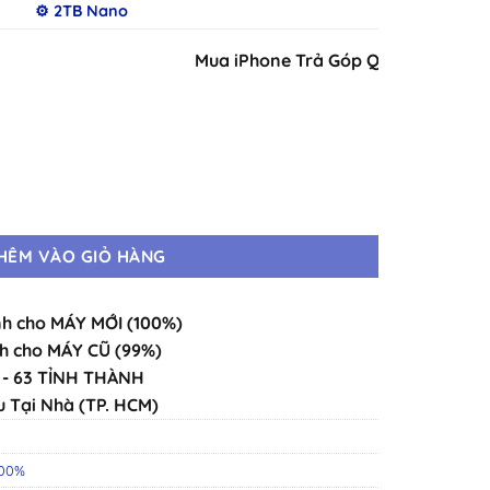
⚙️ 2TB Nano
Mua iPhone Trả Góp Qua iCloud Chỉ Duy
y Mới · Chính Hãng Chuẩn Zin · Đầy Đủ Màu số lượng
HÊM VÀO GIỎ HÀNG
h cho MÁY MỚI (100%)
h cho MÁY CŨ (99%)
- 63 TỈNH THÀNH
u Tại Nhà (TP. HCM)
0
100%