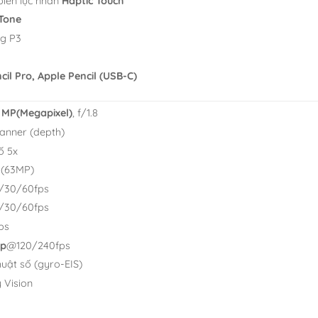
iến lực nhấn
Haptic Touch
 Tone
ng P3
cil Pro, Apple Pencil (USB-C)
 MP(Megapixel)
, f/1.8
anner (depth)
ố 5x
(63MP)
/30/60fps
/30/60fps
ps
0p
@120/240fps
uật số (gyro-EIS)
 Vision