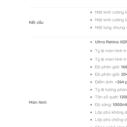
Mặt kính cường l
Mặt kính cường l
Kết cấu
Mặt lưng, khung
Ultra Retina XD
Tỷ lệ màn hình 
Tỷ lệ màn hình 
Độ phân giải:
166
Độ phân giải:
204
Điểm ảnh:
~264 p
Tỷ lệ tương phản
Tần số quét:
120
Màn hình
Độ sáng:
1000nit
Lớp phủ kháng d
Lớp phủ chống c