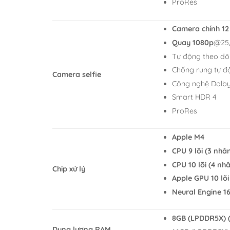
ProRes
Camera chính 1
Quay 1080p
@25
Tự động theo dõi
Chống rung tự đ
Camera selfie
Công nghệ Dolby
Smart HDR 4
ProRes
Apple M4
CPU 9 lõi (3 nhâ
CPU 10 lõi (4 nh
Chip xử lý
Apple GPU 10 lõi
Neural Engine 16
8GB (LPDDR5X) (
Dung lượng RAM