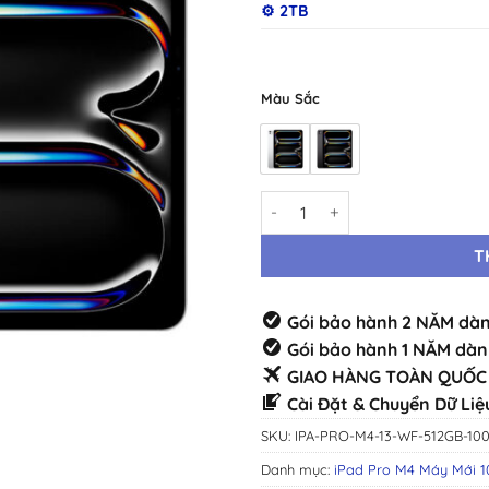
⚙️ 2TB
Màu Sắc
iPad Pro M4 13" WiFi 512GB Má
T
Gói bảo hành 2 NĂM dàn
Gói bảo hành 1 NĂM dàn
GIAO HÀNG TOÀN QUỐC 
Cài Đặt & Chuyển Dữ Liệ
SKU:
IPA-PRO-M4-13-WF-512GB-10
Danh mục:
iPad Pro M4 Máy Mới 