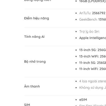
16GB (LPDDR5X) 
AnTuTu:
2566792 
Điểm hiệu năng
GeekBench:
1316
Trợ lý ảo Siri
Tính năng AI
Apple Intelligen
13-inch 5G: 256G
13-inch WiFi: 25
Bộ nhớ trong
11-inch 5G: 256G
11-inch WiFi: 25
4 loa ngoài ster
Âm thanh
Không sử dụng 
eSIM
SIM
Sim Đơn (Single 