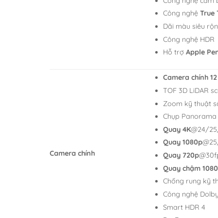
Công nghệ cảm b
Công nghệ
True
Dãi màu siêu rộ
Công nghệ HDR
Hỗ trợ
Apple Pen
Camera chính 12
TOF 3D LiDAR sc
Zoom kỹ thuật s
Chụp Panorama 
Quay 4K
@24/25
Quay 1080p
@25
Camera chính
Quay 720p
@30f
Quay chậm 108
Chống rung kỹ th
Công nghệ Dolby
Smart HDR 4