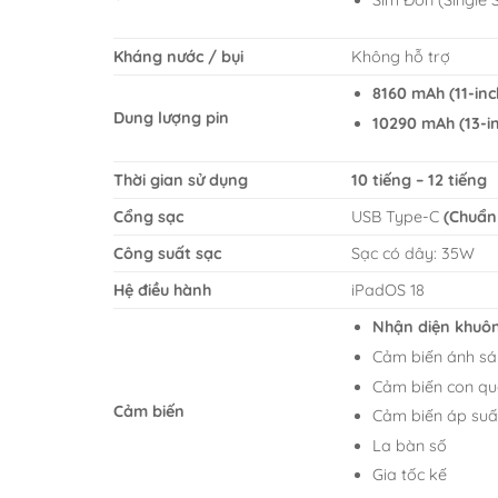
Kháng nước / bụi
Không hỗ trợ
8160 mAh (11-inc
Dung lượng pin
10290 mAh (13-i
Thời gian sử dụng
10 tiếng – 12 tiếng
Cổng sạc
USB Type-C
(Chuẩn
Công suất sạc
Sạc có dây: 35W
Hệ điều hành
iPadOS 18
Nhận diện khuôn
Cảm biến ánh sá
Cảm biến con qu
Cảm biến
Cảm biến áp suấ
La bàn số
Gia tốc kế