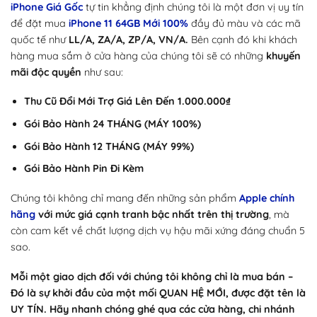
iPhone Giá Gốc
tự tin khẳng định chúng tôi là một đơn vị uy tín
để đặt mua
iPhone 11 64GB Mới 100%
đầy đủ màu và các mã
quốc tế như
LL/A, ZA/A, ZP/A, VN/A.
Bên cạnh đó khi khách
hàng mua sắm ở cửa hàng của chúng tôi sẽ có những
khuyến
mãi độc quyền
như sau:
Thu Cũ Đổi Mới Trợ Giá Lên Đến 1.000.000₫
Gói Bảo Hành 24 THÁNG (MÁY 100%)
Gói Bảo Hành 12 THÁNG (MÁY 99%)
Gói Bảo Hành Pin Đi Kèm
Chúng tôi không chỉ mang đến những sản phẩm
Apple chính
hãng
với mức giá cạnh tranh bậc nhất trên thị trường
, mà
còn cam kết về chất lượng dịch vụ hậu mãi xứng đáng chuẩn 5
sao.
Mỗi một giao dịch đối với chúng tôi không chỉ là mua bán –
Đó là sự khởi đầu của một mối QUAN HỆ MỚI, được đặt tên là
UY TÍN. Hãy nhanh chóng ghé qua các cửa hàng, chi nhánh