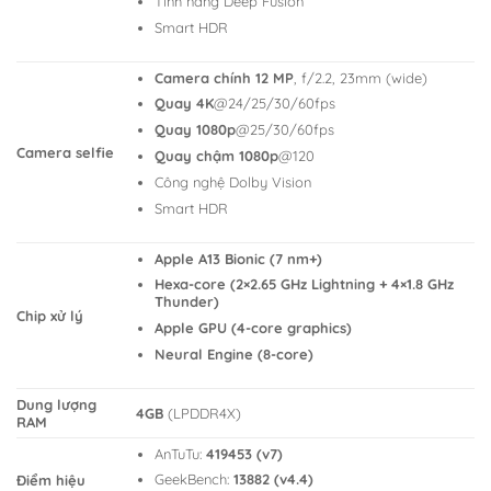
Tính năng Deep Fusion
Smart HDR
Camera chính 12 MP
, f/2.2, 23mm (wide)
Quay 4K
@24/25/30/60fps
Quay 1080p
@25/30/60fps
Camera selfie
Quay chậm 1080p
@120
Công nghệ Dolby Vision
Smart HDR
Apple A13 Bionic (7 nm+)
Hexa-core (2×2.65 GHz Lightning + 4×1.8 GHz
Thunder)
Chip xử lý
Apple GPU (4-core graphics)
Neural Engine (8-core)
Dung lượng
4GB
(LPDDR4X)
RAM
AnTuTu:
419453 (v7)
GeekBench:
13882 (v4.4)
Điểm hiệu