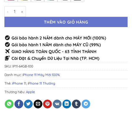
iPhone 11 64GB Máy Mới · Chính Hãng Chuẩn Zin · Đầy Đủ Màu số lượ
THÊM VÀO GIỎ HÀNG
Gói bảo hành 2 NĂM dành cho MÁY MỚI (100%)
Gói bảo hành 1 NĂM dành cho MÁY CŨ (99%)
GIAO HÀNG TOÀN QUỐC - 63 TỈNH THÀNH
Cài Đặt & Chuyển Dữ Liệu Tại Nhà (TP. HCM)
SKU:
IP11-64GB-100
Danh mục:
iPhone 11 Máy Mới 100%
Thẻ:
iPhone 11
,
iPhone 11 Thường
Thương hiệu:
Apple