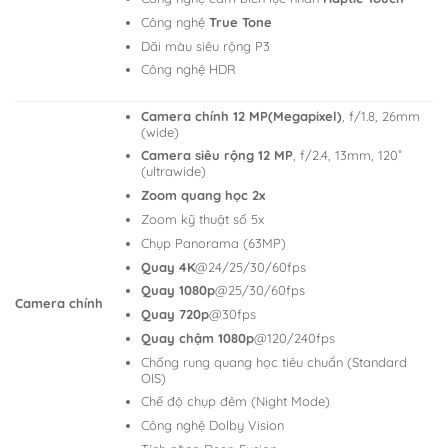
Công nghệ
True Tone
Dãi màu siêu rộng P3
Công nghệ HDR
Camera chính 12 MP(Megapixel)
, f/1.8, 26mm
(wide)
Camera siêu rộng 12 MP
, f/2.4, 13mm, 120˚
(ultrawide)
Zoom quang học 2x
Zoom kỹ thuật số 5x
Chụp Panorama (63MP)
Quay 4K
@24/25/30/60fps
Quay 1080p
@25/30/60fps
Camera chính
Quay 720p
@30fps
Quay chậm 1080p
@120/240fps
Chống rung quang học tiêu chuẩn (Standard
OIS)
Chế độ chụp đêm (Night Mode)
Công nghệ Dolby Vision