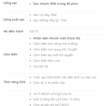
Cổng sạc
Sạc nhanh 50% trong 30 phút
Sạc có dây: 18W
Công suất sạc
Sạc không dây Qi: 7.5W
Hệ điều hành
iOS 13
Nhận diện khuôn mặt (Face ID)
Cảm biến ánh sáng môi trường
Cảm biến con quay hồi chuyển
Cảm biến
Cảm biến áp suất khí quyển
Cảm biến tiệm cận
Gia tốc kế
Cuộc gọi SOS khẩn cấp đến dịch vụ cấp cứu
Tính năng SOS
Chia sẻ vị trí khẩn cấp
Wi-Fi 802.11 a/b/g/n/ac/6
Wifi 2 băng tần (2.4 Ghz / 5 Ghz)
Chia sẻ kết nối HOTSPOT