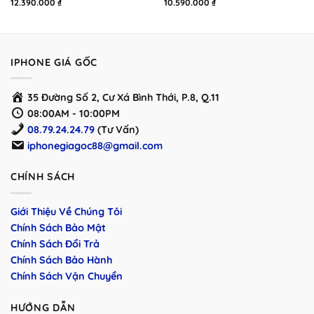
12.390.000
₫
10.590.000
₫
₫
₫
IPHONE GIÁ GỐC
35 Đường Số 2, Cư Xá Bình Thới, P.8, Q.11
08:00AM - 10:00PM
08.79.24.24.79
(Tư Vấn)
iphonegiagoc88@gmail.com
CHÍNH SÁCH
Giới Thiệu Về Chúng Tôi
Chính Sách Bảo Mật
Chính Sách Đổi Trả
Chính Sách Bảo Hành
Chính Sách Vận Chuyển
HƯỚNG DẪN