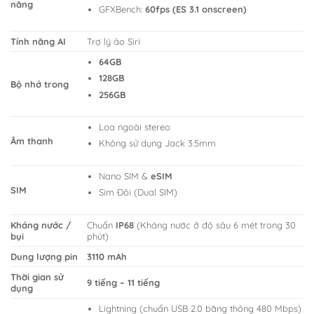
năng
GFXBench:
60fps (ES 3.1 onscreen)
Tính năng AI
Trợ lý ảo Siri
64GB
128GB
Bộ nhớ trong
256GB
Loa ngoài stereo
Âm thanh
Không sử dụng Jack 3.5mm
Nano SIM &
eSIM
SIM
Sim Đôi (Dual SIM)
Kháng nước /
Chuẩn
IP68
(Kháng nước ở độ sâu 6 mét trong 30
bụi
phút)
Dung lượng pin
3110 mAh
Thời gian sử
9 tiếng – 11 tiếng
dụng
Lightning (chuẩn USB 2.0 băng thông 480 Mbps)