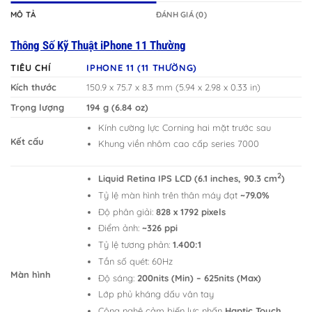
MÔ TẢ
ĐÁNH GIÁ (0)
Thông Số Kỹ Thuật iPhone 11 Thường
TIÊU CHÍ
IPHONE 11 (11 THƯỜNG)
Kích thước
150.9 x 75.7 x 8.3 mm (5.94 x 2.98 x 0.33 in)
Trọng lượng
194 g (6.84 oz)
Kính cường lực Corning hai mặt trước sau
Kết cấu
Khung viền nhôm cao cấp series 7000
2
Liquid Retina IPS LCD (6.1 inches, 90.3 cm
)
Tỷ lệ màn hình trên thân máy đạt
~79.0%
Độ phân giải:
828 x 1792 pixels
Điểm ảnh:
~326 ppi
Tỷ lệ tương phản:
1.400:1
Tần số quét: 60Hz
Màn hình
Độ sáng:
200nits (Min) – 625nits (Max)
Lớp phủ kháng dấu vân tay
Công nghệ cảm biến lực nhấn
Haptic Touch