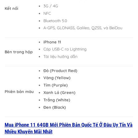
3G / 4G
Kết nối
NFC
Bluetooth 5.0
A-GPS, GLONASS, Galileo, QZSS, và BeiDou
iPhone 11
Cáp USB-C ra Lightning
Bên trong hộp
Tài liệu hướng dẫn
Đỏ (Product Red)
Vàng (Yellow)
Tím (Purple)
Phiên bản màu
Xanh Lá (Green)
Trắng (White)
Đen (Black)
Mua iPhone 11 64GB Mới Phiên Bản Quốc Tế Ở Đâu Uy Tín Và
Nhiều Khuyến Mãi Nhất