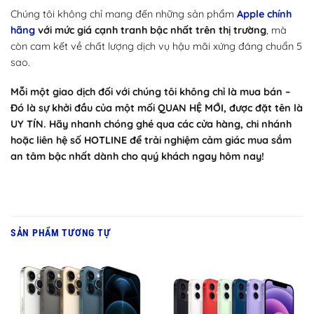
Chúng tôi không chỉ mang đến những sản phẩm
Apple chính
hãng
với mức giá cạnh tranh bậc nhất trên thị trường
, mà
còn cam kết về chất lượng dịch vụ hậu mãi xứng đáng chuẩn 5
sao.
Mỗi một giao dịch đối với chúng tôi không chỉ là mua bán –
Đó là sự khởi đầu của một mối QUAN HỆ MỚI, được đặt tên là
UY TÍN. Hãy nhanh chóng ghé qua các cửa hàng, chi nhánh
hoặc liên hệ số HOTLINE để trải nghiệm cảm giác mua sắm
an tâm bậc nhất dành cho quý khách ngay hôm nay!
SẢN PHẨM TƯƠNG TỰ