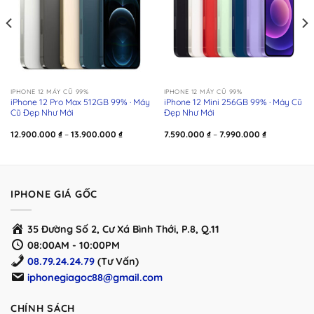
IPHONE 12 MÁY CŨ 99%
IPHONE 12 MÁY CŨ 99%
iPhone 12 Pro Max 512GB 99% · Máy
iPhone 12 Mini 256GB 99% · Máy Cũ
Cũ Đẹp Như Mới
Đẹp Như Mới
Khoảng
Khoảng
12.900.000
₫
–
13.900.000
₫
7.590.000
₫
–
7.990.000
₫
giá:
giá:
từ
từ
00 ₫
12.900.000 ₫
7.590.000 ₫
đến
đến
00 ₫
13.900.000 ₫
7.990.000 ₫
IPHONE GIÁ GỐC
35 Đường Số 2, Cư Xá Bình Thới, P.8, Q.11
08:00AM - 10:00PM
08.79.24.24.79
(Tư Vấn)
iphonegiagoc88@gmail.com
CHÍNH SÁCH