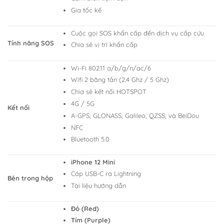
Gia tốc kế
Cuộc gọi SOS khẩn cấp đến dịch vụ cấp cứu
Tính năng SOS
Chia sẻ vị trí khẩn cấp
Wi-Fi 802.11 a/b/g/n/ac/6
Wifi 2 băng tần (2.4 Ghz / 5 Ghz)
Chia sẻ kết nối HOTSPOT
4G / 5G
Kết nối
A-GPS, GLONASS, Galileo, QZSS, và BeiDou
NFC
Bluetooth 5.0
iPhone 12 Mini
Cáp USB-C ra Lightning
Bên trong hộp
Tài liệu hướng dẫn
Đỏ (Red)
Tím (Purple)