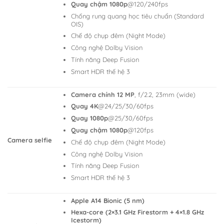
Quay chậm 1080p
@120/240fps
Chống rung quang học tiêu chuẩn (Standard
OIS)
Chế độ chụp đêm (Night Mode)
Công nghệ Dolby Vision
Tính năng Deep Fusion
Smart HDR thế hệ 3
Camera chính 12 MP
, f/2.2, 23mm (wide)
Quay 4K
@24/25/30/60fps
Quay 1080p
@25/30/60fps
Quay chậm 1080p
@120fps
Camera selfie
Chế độ chụp đêm (Night Mode)
Công nghệ Dolby Vision
Tính năng Deep Fusion
Smart HDR thế hệ 3
Apple A14 Bionic (5 nm)
Hexa-core (2×3.1 GHz Firestorm + 4×1.8 GHz
Icestorm)