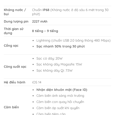
Kháng nước /
Chuẩn
IP68
(Kháng nước ở độ sâu 6 mét trong 30
bụi
phút)
Dung lượng pin
2227 mAh
Thời gian sử
8 tiếng – 9 tiếng
dụng
Lightning (chuẩn USB 2.0 băng thông 480 Mbps)
Cổng sạc
Sạc nhanh 50% trong 30 phút
Sạc có dây: 20W
Sạc không dây Magsafe: 15W
Công suất sạc
Sạc không dây Qi: 7.5W
Hệ điều hành
iOS 14
Nhận diện khuôn mặt (Face ID)
Cảm biến ánh sáng môi trường
Cảm biến con quay hồi chuyển
Cảm biến
Cảm biến áp suất khí quyển
Cảm biến tiệm cận