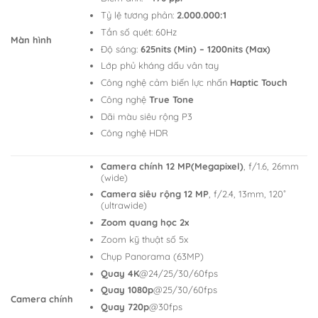
Tỷ lệ tương phản:
2.000.000:1
Tần số quét: 60Hz
Màn hình
Độ sáng:
625nits (Min) – 1200nits (Max)
Lớp phủ kháng dấu vân tay
Công nghệ cảm biến lực nhấn
Haptic Touch
Công nghệ
True Tone
Dãi màu siêu rộng P3
Công nghệ HDR
Camera chính 12 MP(Megapixel)
, f/1.6, 26mm
(wide)
Camera siêu rộng 12 MP
, f/2.4, 13mm, 120˚
(ultrawide)
Zoom quang học 2x
Zoom kỹ thuật số 5x
Chụp Panorama (63MP)
Quay 4K
@24/25/30/60fps
Quay 1080p
@25/30/60fps
Camera chính
Quay 720p
@30fps