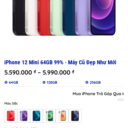
iPhone 12 Mini 64GB 99% · Máy Cũ Đẹp Như Mới
Khoảng
5.590.000
–
5.990.000
₫
₫
giá:
⚙️ 64GB
⚙️ 128GB
⚙️ 256GB
từ
5.590.000 ₫
Mua iPhone Trả Góp Qua iClou
đến
XÓA
5.990.000 ₫
Màu Sắc