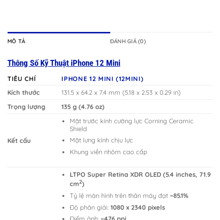
MÔ TẢ
ĐÁNH GIÁ (0)
Thông Số Kỹ Thuật iPhone 12 Mini
TIÊU CHÍ
IPHONE 12 MINI (12MINI)
Kích thước
131.5 x 64.2 x 7.4 mm (5.18 x 2.53 x 0.29 in)
Trọng lượng
135 g (4.76 oz)
Mặt trước kính cường lực Corning Ceramic
Shield
Mặt lưng kính chịu lực
Kết cấu
Khung viền nhôm cao cấp
LTPO Super Retina XDR OLED (5.4 inches, 71.9
2
cm
)
Tỷ lệ màn hình trên thân máy đạt
~85.1%
Độ phân giải:
1080 x 2340 pixels
Điểm ảnh:
~476 ppi