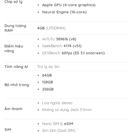
Chip xử lý
Apple GPU (4-core graphics)
Neural Engine (16-core)
Dung lượng
4GB
(LPDDR4X)
RAM
AnTuTu:
589616 (v8)
GeekBench:
4174 (v5.1)
Điểm hiệu
năng
GFXBench:
60fps (ES 3.1 onscreen)
Tính năng AI
Trợ lý ảo Siri
64GB
128GB
Bộ nhớ trong
256GB
Loa ngoài stereo
Âm thanh
Không sử dụng Jack 3.5mm
Nano SIM &
eSIM
SIM
Sim Đôi (Dual SIM)