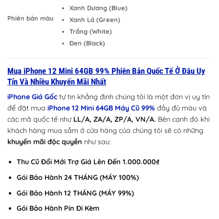
Xanh Dương (Blue)
Phiên bản màu
Xanh Lá (Green)
Trắng (White)
Đen (Black)
Mua iPhone 12 Mini 64GB 99% Phiên Bản Quốc Tế Ở Đâu Uy
Tín Và Nhiều Khuyến Mãi Nhất
iPhone Giá Gốc
tự tin khẳng định chúng tôi là một đơn vị uy tín
để đặt mua
iPhone 12 Mini 64GB Máy Cũ 99%
đầy đủ màu và
các mã quốc tế như
LL/A, ZA/A, ZP/A, VN/A.
Bên cạnh đó khi
khách hàng mua sắm ở cửa hàng của chúng tôi sẽ có những
khuyến mãi độc quyền
như sau:
Thu Cũ Đổi Mới Trợ Giá Lên Đến 1.000.000₫
Gói Bảo Hành 24 THÁNG (MÁY 100%)
Gói Bảo Hành 12 THÁNG (MÁY 99%)
Gói Bảo Hành Pin Đi Kèm