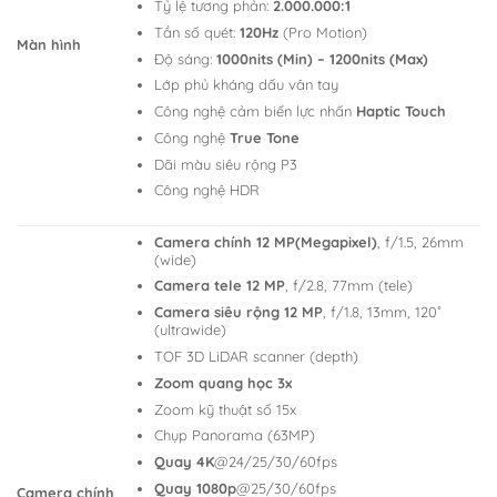
Tỷ lệ tương phản:
2.000.000:1
Tần số quét:
120Hz
(Pro Motion)
Màn hình
Độ sáng:
1000nits (Min) – 1200nits (Max)
Lớp phủ kháng dấu vân tay
Công nghệ cảm biến lực nhấn
Haptic Touch
Công nghệ
True Tone
Dãi màu siêu rộng P3
Công nghệ HDR
Camera chính 12 MP(Megapixel)
, f/1.5, 26mm
(wide)
Camera tele 12 MP
, f/2.8, 77mm (tele)
Camera siêu rộng 12 MP
, f/1.8, 13mm, 120˚
(ultrawide)
TOF 3D LiDAR scanner (depth)
Zoom quang học 3x
Zoom kỹ thuật số 15x
Chụp Panorama (63MP)
Quay 4K
@24/25/30/60fps
Quay 1080p
@25/30/60fps
Camera chính