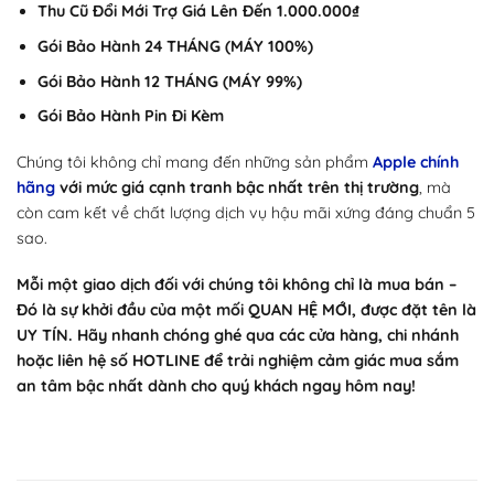
Thu Cũ Đổi Mới Trợ Giá Lên Đến 1.000.000₫
Gói Bảo Hành 24 THÁNG (MÁY 100%)
Gói Bảo Hành 12 THÁNG (MÁY 99%)
Gói Bảo Hành Pin Đi Kèm
Chúng tôi không chỉ mang đến những sản phẩm
Apple chính
hãng
với mức giá cạnh tranh bậc nhất trên thị trường
, mà
còn cam kết về chất lượng dịch vụ hậu mãi xứng đáng chuẩn 5
sao.
Mỗi một giao dịch đối với chúng tôi không chỉ là mua bán –
Đó là sự khởi đầu của một mối QUAN HỆ MỚI, được đặt tên là
UY TÍN. Hãy nhanh chóng ghé qua các cửa hàng, chi nhánh
hoặc liên hệ số HOTLINE để trải nghiệm cảm giác mua sắm
an tâm bậc nhất dành cho quý khách ngay hôm nay!