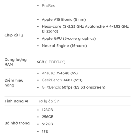
ProRes
Apple A15 Bionic (5 nm)
Hexa-core (2×3.23 GHz Avalanche + 4×1.82 GHz
Blizzard)
Chip xử lý
Apple GPU (5-core graphics)
Neural Engine (16-core)
Dung lượng
6GB
(LPDDR4X)
RAM
AnTuTu:
794348 (v9)
GeekBench:
4687 (v5.1)
Điểm hiệu
năng
GFXBench:
60fps (ES 3.1 onscreen)
Tính năng AI
Trợ lý ảo Siri
128GB
256GB
Bộ nhớ trong
512GB
1TB