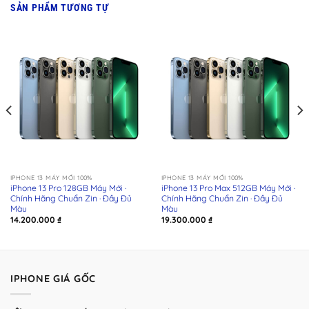
SẢN PHẨM TƯƠNG TỰ
IPHONE 13 MÁY MỚI 100%
IPHONE 13 MÁY MỚI 100%
iPhone 13 Pro 128GB Máy Mới ·
iPhone 13 Pro Max 512GB Máy Mới ·
Chính Hãng Chuẩn Zin · Đầy Đủ
Chính Hãng Chuẩn Zin · Đầy Đủ
Màu
Màu
14.200.000
₫
19.300.000
₫
0 ₫
00 ₫
IPHONE GIÁ GỐC