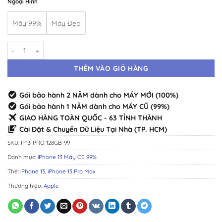
Ngoại Hình
Máy 99%
Máy Đẹp
iPhone 13 Pro 128GB 99% · Máy Cũ Đẹp Như Mới số lượng
THÊM VÀO GIỎ HÀNG
Gói bảo hành 2 NĂM dành cho MÁY MỚI (100%)
Gói bảo hành 1 NĂM dành cho MÁY CŨ (99%)
GIAO HÀNG TOÀN QUỐC - 63 TỈNH THÀNH
Cài Đặt & Chuyển Dữ Liệu Tại Nhà (TP. HCM)
SKU:
IP13-PRO-128GB-99
Danh mục:
iPhone 13 Máy Cũ 99%
Thẻ:
iPhone 13
,
iPhone 13 Pro Max
Thương hiệu:
Apple