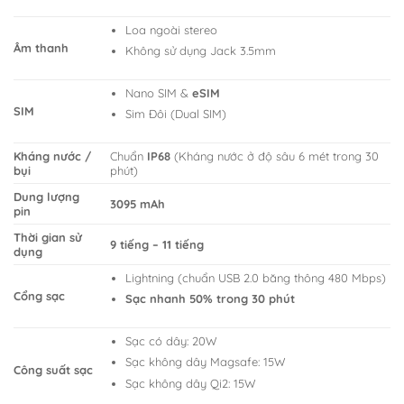
Loa ngoài stereo
Âm thanh
Không sử dụng Jack 3.5mm
Nano SIM &
eSIM
SIM
Sim Đôi (Dual SIM)
Kháng nước /
Chuẩn
IP68
(Kháng nước ở độ sâu 6 mét trong 30
bụi
phút)
Dung lượng
3095 mAh
pin
Thời gian sử
9 tiếng – 11 tiếng
dụng
Lightning (chuẩn USB 2.0 băng thông 480 Mbps)
Cổng sạc
Sạc nhanh 50% trong 30 phút
Sạc có dây: 20W
Sạc không dây Magsafe: 15W
Công suất sạc
Sạc không dây Qi2: 15W