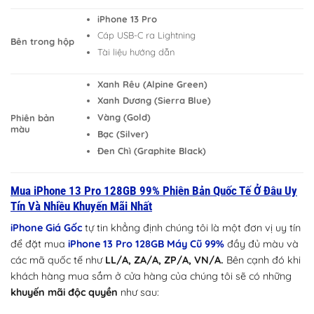
iPhone 13 Pro
Cáp USB-C ra Lightning
Bên trong hộp
Tài liệu hướng dẫn
Xanh Rêu (Alpine Green)
Xanh Dương (Sierra Blue)
Vàng (Gold)
Phiên bản
màu
Bạc (Silver)
Đen Chì (Graphite Black)
Mua iPhone 13 Pro 128GB 99% Phiên Bản Quốc Tế Ở Đâu Uy
Tín Và Nhiều Khuyến Mãi Nhất
iPhone Giá Gốc
tự tin khẳng định chúng tôi là một đơn vị uy tín
để đặt mua
iPhone 13 Pro 128GB Máy Cũ 99%
đầy đủ màu và
các mã quốc tế như
LL/A, ZA/A, ZP/A, VN/A.
Bên cạnh đó khi
khách hàng mua sắm ở cửa hàng của chúng tôi sẽ có những
khuyến mãi độc quyền
như sau: