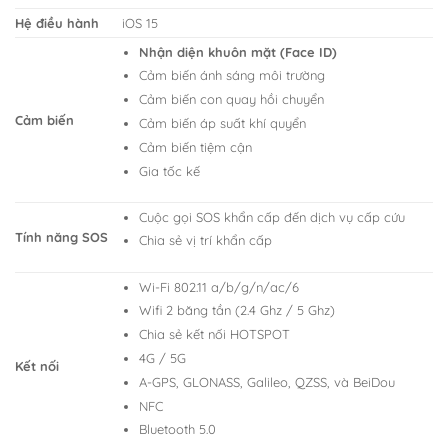
Hệ điều hành
iOS 15
Nhận diện khuôn mặt (Face ID)
Cảm biến ánh sáng môi trường
Cảm biến con quay hồi chuyển
Cảm biến
Cảm biến áp suất khí quyển
Cảm biến tiệm cận
Gia tốc kế
Cuộc gọi SOS khẩn cấp đến dịch vụ cấp cứu
Tính năng SOS
Chia sẻ vị trí khẩn cấp
Wi-Fi 802.11 a/b/g/n/ac/6
Wifi 2 băng tần (2.4 Ghz / 5 Ghz)
Chia sẻ kết nối HOTSPOT
4G / 5G
Kết nối
A-GPS, GLONASS, Galileo, QZSS, và BeiDou
NFC
Bluetooth 5.0