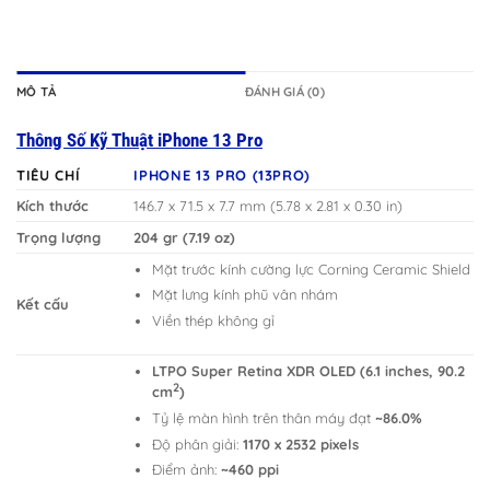
MÔ TẢ
ĐÁNH GIÁ (0)
Thông Số Kỹ Thuật iPhone 13 Pro
TIÊU CHÍ
IPHONE 13 PRO (13PRO)
Kích thước
146.7 x 71.5 x 7.7 mm (5.78 x 2.81 x 0.30 in)
Trọng lượng
204 gr (7.19 oz)
Mặt trước kính cường lực Corning Ceramic Shield
Mặt lưng kính phũ vân nhám
Kết cấu
Viền thép không gỉ
LTPO Super Retina XDR OLED (6.1 inches, 90.2
2
cm
)
Tỷ lệ màn hình trên thân máy đạt
~86.0%
Độ phân giải:
1170 x 2532 pixels
Điểm ảnh:
~460 ppi