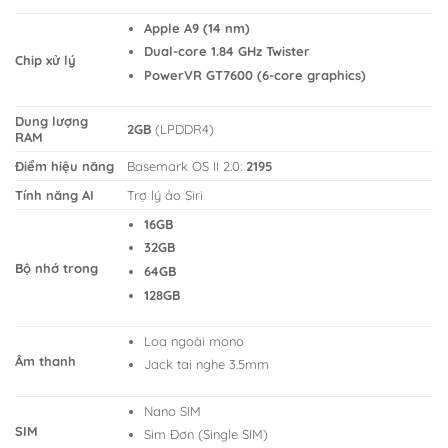
Apple A9 (14 nm)
Dual-core 1.84 GHz Twister
Chip xử lý
PowerVR GT7600 (6-core graphics)
Dung lượng
2GB
(LPDDR4)
RAM
Điểm hiệu năng
Basemark OS II 2.0:
2195
Tính năng AI
Trợ lý ảo Siri
16GB
32GB
Bộ nhớ trong
64GB
128GB
Loa ngoài mono
Âm thanh
Jack tai nghe 3.5mm
Nano SIM
SIM
Sim Đơn (Single SIM)