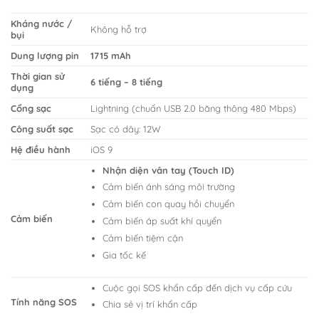
Kháng nước /
Không hỗ trợ
bụi
Dung lượng pin
1715 mAh
Thời gian sử
6 tiếng – 8 tiếng
dụng
Cổng sạc
Lightning (chuẩn USB 2.0 băng thông 480 Mbps)
Công suất sạc
Sạc có dây: 12W
Hệ điều hành
iOS 9
Nhận diện vân tay (Touch ID)
Cảm biến ánh sáng môi trường
Cảm biến con quay hồi chuyển
Cảm biến
Cảm biến áp suất khí quyển
Cảm biến tiệm cận
Gia tốc kế
Cuộc gọi SOS khẩn cấp đến dịch vụ cấp cứu
Tính năng SOS
Chia sẻ vị trí khẩn cấp