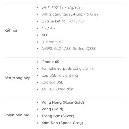
Wi-Fi 802.11 a/b/g/n/ac
Wifi 2 băng tần (2.4 Ghz / 5 Ghz)
Chia sẻ kết nối HOTSPOT
3G / 4G
Kết nối
NFC
Bluetooth 4.2
A-GPS, GLONASS, Galileo, QZSS
iPhone 6S
Tai nghe Earpods cổng 3.5mm
Cáp USB ra Lightning
Bên trong hộp
Cốc sạc USB
Tài liệu hướng dẫn
Vàng Hồng (Rose Gold)
Vàng (Gold)
Phiên bản màu
Trắng Bạc (Silver)
Xám Đen (Space Gray)