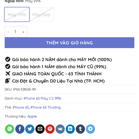
Ngoại Hình
:
Máy 99%
Máy 99%
Máy Đẹp
iPhone 6S 128GB 99% · Máy Cũ Đẹp Như Mới số lượng
THÊM VÀO GIỎ HÀNG
Gói bảo hành 2 NĂM dành cho MÁY MỚI (100%)
Gói bảo hành 1 NĂM dành cho MÁY CŨ (99%)
GIAO HÀNG TOÀN QUỐC - 63 TỈNH THÀNH
Cài Đặt & Chuyển Dữ Liệu Tại Nhà (TP. HCM)
SKU:
IP6S-128GB-99
Danh mục:
iPhone 6S Máy Cũ 99%
Thẻ:
iPhone 6S
,
iPhone 6S Thường
Thương hiệu:
Apple