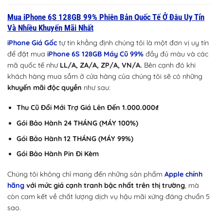
Mua iPhone 6S 128GB 99% Phiên Bản Quốc Tế Ở Đâu Uy Tín
Và Nhiều Khuyến Mãi Nhất
iPhone Giá Gốc
tự tin khẳng định chúng tôi là một đơn vị uy tín
để đặt mua
iPhone 6S 128GB Máy Cũ 99%
đầy đủ màu và các
mã quốc tế như
LL/A, ZA/A, ZP/A, VN/A.
Bên cạnh đó khi
khách hàng mua sắm ở cửa hàng của chúng tôi sẽ có những
khuyến mãi độc quyền
như sau:
Thu Cũ Đổi Mới Trợ Giá Lên Đến 1.000.000₫
Gói Bảo Hành 24 THÁNG (MÁY 100%)
Gói Bảo Hành 12 THÁNG (MÁY 99%)
Gói Bảo Hành Pin Đi Kèm
Chúng tôi không chỉ mang đến những sản phẩm
Apple chính
hãng
với mức giá cạnh tranh bậc nhất trên thị trường
, mà
còn cam kết về chất lượng dịch vụ hậu mãi xứng đáng chuẩn 5
sao.