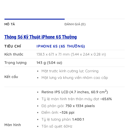
MÔ TẢ
ĐÁNH GIÁ (0)
Thông Số Kỹ Thuật iPhone 6S Thường
TIÊU CHÍ
IPHONE 6S (6S THƯỜNG)
Kích thước
138.3 x 67.1 x 7.1 mm (5.44 x 2.64 x 0.28 in)
Trọng lượng
143 g (5.04 oz)
Mặt trước kính cường lực Corning
Kết cấu
Mặt lưng và khung viền nhôm cao cấp
2
Retina IPS LCD (4.7 inches, 60.9 cm
)
Tỷ lệ màn hình trên thân máy đạt
~65.6%
Độ phân giải:
750 x 1334 pixels
Điểm ảnh:
~326 ppi
Tỷ lệ tương phản:
1.400:1
Màn hình
Tần số quét: 60Hz