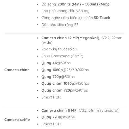
Độ sáng:
200nits (Min) – 500nits (Max)
Lớp phủ kháng dấu vân tay
Công nghệ cảm biến lực nhấn
3D Touch
Dãi màu siêu rộng P3
Camera chính 12 MP(Megapixel)
, f/2.2, 29mm
(wide)
Zoom kỹ thuật số 5x
Chụp Panorama (63MP)
Quay 4K
@30fps
Camera chính
Quay 1080p
@25/30/60fps
Quay 720p
@30fps
Quay chậm 1080p
@120fps
Quay chậm 720p
@240fps
Smart HDR
Camera chính 5 MP
, f/2.2, 31mm (standard)
Quay 720p
@30fps
Camera selfie
Smart HDR