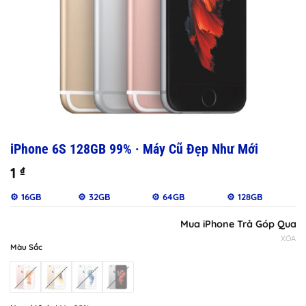
iPhone 6S 128GB 99% · Máy Cũ Đẹp Như Mới
1
₫
⚙️ 16GB
⚙️ 32GB
⚙️ 64GB
⚙️ 128GB
Mua iPhone Trả Góp Qua iClo
XÓA
Màu Sắc