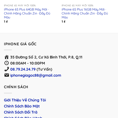
IPHONE 6S MÁY MỚI 100%
IPHONE 6S MÁY MỚI 100%
iPhone 6S Plus 64GB Máy Mới ·
iPhone 6S Plus 16GB Máy Mới ·
Chính Hãng Chuẩn Zin · Đầy Đủ
Chính Hãng Chuẩn Zin · Đầy Đủ
Màu
Màu
1
₫
1
₫
IPHONE GIÁ GỐC
35 Đường Số 2, Cư Xá Bình Thới, P.8, Q.11
08:00AM - 10:00PM
08.79.24.24.79
(Tư Vấn)
iphonegiagoc88@gmail.com
CHÍNH SÁCH
Giới Thiệu Về Chúng Tôi
Chính Sách Bảo Mật
Chính Sách Đổi Trả