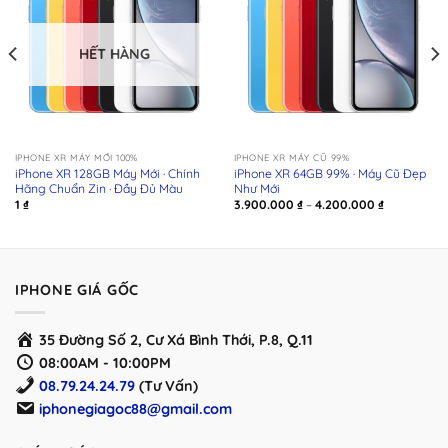
HẾT HÀNG
IPHONE XR MÁY MỚI 100%
IPHONE XR MÁY CŨ 99%
iPhone XR 128GB Máy Mới · Chính
iPhone XR 64GB 99% · Máy Cũ Đẹp
Hãng Chuẩn Zin · Đầy Đủ Màu
Như Mới
Khoảng
1
₫
3.900.000
₫
–
4.200.000
₫
giá:
từ
 ₫
3.900.000 ₫
đến
 ₫
4.200.000 ₫
IPHONE GIÁ GỐC
35 Đường Số 2, Cư Xá Bình Thới, P.8, Q.11
08:00AM - 10:00PM
08.79.24.24.79
(Tư Vấn)
iphonegiagoc88@gmail.com