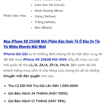
Cam San Hô (Coral)
Xanh Dương (Blue)
Phiên bản màu
Vàng (Yellow)
Trắng (White)
Đen (Black)
Mua iPhone XR 256GB Mới Phiên Bản Quốc Tế Ở Đâu Uy Tín
Và Nhiều Khuyến Mãi Nhất
iPhone Giá Gốc
tự tin khẳng định chúng tôi là một đơn vị uy tín
để đặt mua
iPhone XR 256GB Mới 100%
đầy đủ màu và các
mã quốc tế như
LL/A, ZA/A, ZP/A, VN/A.
Bên cạnh đó khi
khách hàng mua sắm ở cửa hàng của chúng tôi sẽ có những
khuyến mãi độc quyền
như sau:
Thu Cũ Đổi Mới Trợ Giá Lên Đến 1.000.000₫
Gói Bảo Hành 24 THÁNG (MÁY 100%)
Gói Bảo Hành 12 THÁNG (MÁY 99%)