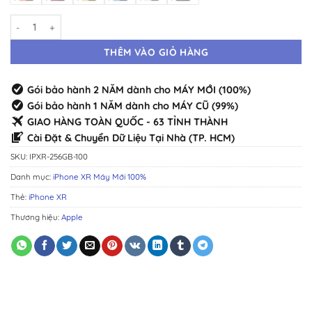
iPhone XR 256GB Máy Mới · Chính Hãng Chuẩn Zin · Đầy Đủ Màu số l
THÊM VÀO GIỎ HÀNG
Gói bảo hành 2 NĂM dành cho MÁY MỚI (100%)
Gói bảo hành 1 NĂM dành cho MÁY CŨ (99%)
GIAO HÀNG TOÀN QUỐC - 63 TỈNH THÀNH
Cài Đặt & Chuyển Dữ Liệu Tại Nhà (TP. HCM)
SKU:
IPXR-256GB-100
Danh mục:
iPhone XR Máy Mới 100%
Thẻ:
iPhone XR
Thương hiệu:
Apple