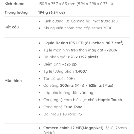
Kích thước
150.9 x 75.7 x 8.3 mm (5.94 x 2.98 x 0.33 in)
Trọng lượng
194 g (6.84 oz)
Kính cường lực Corning hai mặt trước sau
Kết cấu
Khung viền nhôm cao cấp series 7000
2
Liquid Retina IPS LCD (6.1 inches, 90.3 cm
)
Tỷ lệ màn hình trên thân máy đạt
~79.0%
Độ phân giải:
828 x 1792 pixels
Điểm ảnh:
~326 ppi
Tỷ lệ tương phản:
1.400:1
Tần số quét: 60Hz
Màn hình
Độ sáng:
200nits (Min) – 625nits (Max)
Lớp phủ kháng dấu vân tay
Công nghệ cảm biến lực nhấn
Haptic Touch
Công nghệ
True Tone
Dãi màu siêu rộng P3
Camera chính 12 MP(Megapixel)
, f/1.8, 26mm
(wide)