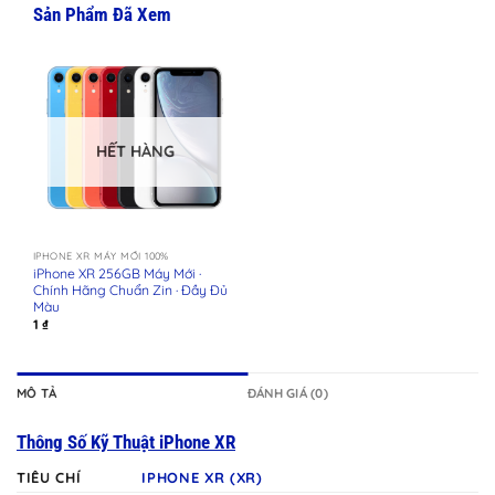
Sản Phẩm Đã Xem
HẾT HÀNG
IPHONE XR MÁY MỚI 100%
iPhone XR 256GB Máy Mới ·
Chính Hãng Chuẩn Zin · Đầy Đủ
Màu
1
₫
MÔ TẢ
ĐÁNH GIÁ (0)
Thông Số Kỹ Thuật iPhone
XR
TIÊU CHÍ
IPHONE XR (XR)