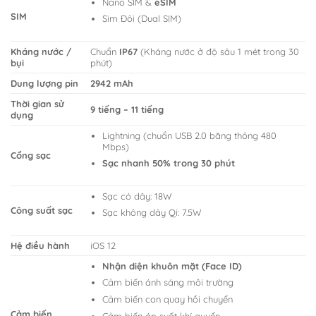
Nano SIM &
eSIM
SIM
Sim Đôi (Dual SIM)
Kháng nước /
Chuẩn
IP67
(Kháng nước ở độ sâu 1 mét trong 30
bụi
phút)
Dung lượng pin
2942 mAh
Thời gian sử
9 tiếng – 11 tiếng
dụng
Lightning (chuẩn USB 2.0 băng thông 480
Mbps)
Cổng sạc
Sạc nhanh 50% trong 30 phút
Sạc có dây: 18W
Công suất sạc
Sạc không dây Qi: 7.5W
Hệ điều hành
iOS 12
Nhận diện khuôn mặt (Face ID)
Cảm biến ánh sáng môi trường
Cảm biến con quay hồi chuyển
Cảm biến
Cảm biến áp suất khí quyển