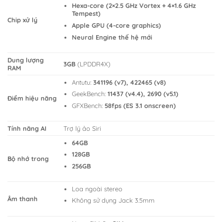
Hexa-core (2×2.5 GHz Vortex + 4×1.6 GHz
Tempest)
Chip xử lý
Apple GPU (4-core graphics)
Neural Engine thế hệ mới
Dung lượng
3GB
(LPDDR4X)
RAM
Antutu:
341196 (v7), 422465 (v8)
GeekBench:
11437 (v4.4), 2690 (v5.1)
Điểm hiệu năng
GFXBench:
58fps (ES 3.1 onscreen)
Tính năng AI
Trợ lý ảo Siri
64GB
128GB
Bộ nhớ trong
256GB
Loa ngoài stereo
Âm thanh
Không sử dụng Jack 3.5mm