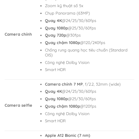
Zoom kỹ thuật số 5x
Chụp Panorama (63MP)
Quay 4K
@24/25/30/60fps
Quay 1080p
@25/30/60fps
Camera chính
Quay 720p
@30fps
Quay chậm 1080p
@120/240fps
Chống rung quang học tiêu chuẩn (Standard
OIS)
Công nghệ Dolby Vision
Smart HDR
Camera chính 7 MP
, f/2.2, 32mm (wide)
Quay 4K
@24/25/30/60fps
Quay 1080p
@25/30/60fps
Camera selfie
Quay chậm 1080p
@120fps
Công nghệ Dolby Vision
Smart HDR
Apple A12 Bionic (7 nm)