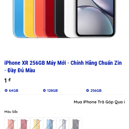
iPhone XR 256GB Máy Mới · Chính Hãng Chuẩn Zin
· Đầy Đủ Màu
1
₫
⚙️ 64GB
⚙️ 128GB
⚙️ 256GB
Mua iPhone Trả Góp Qua iClou
Màu Sắc