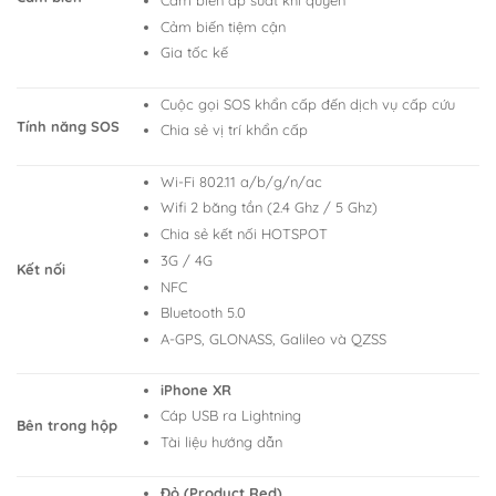
Cảm biến tiệm cận
Gia tốc kế
Cuộc gọi SOS khẩn cấp đến dịch vụ cấp cứu
Tính năng SOS
Chia sẻ vị trí khẩn cấp
Wi-Fi 802.11 a/b/g/n/ac
Wifi 2 băng tần (2.4 Ghz / 5 Ghz)
Chia sẻ kết nối HOTSPOT
3G / 4G
Kết nối
NFC
Bluetooth 5.0
A-GPS, GLONASS, Galileo và QZSS
iPhone XR
Cáp USB ra Lightning
Bên trong hộp
Tài liệu hướng dẫn
Đỏ (Product Red)