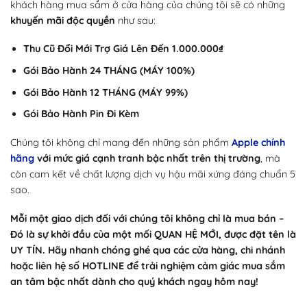
khách hàng mua sắm ở cửa hàng của chúng tôi sẽ có những
khuyến mãi độc quyền
như sau:
Thu Cũ Đổi Mới Trợ Giá Lên Đến 1.000.000₫
Gói Bảo Hành 24 THÁNG (MÁY 100%)
Gói Bảo Hành 12 THÁNG (MÁY 99%)
Gói Bảo Hành Pin Đi Kèm
Chúng tôi không chỉ mang đến những sản phẩm
Apple chính
hãng
với mức giá cạnh tranh bậc nhất trên thị trường
, mà
còn cam kết về chất lượng dịch vụ hậu mãi xứng đáng chuẩn 5
sao.
Mỗi một giao dịch đối với chúng tôi không chỉ là mua bán –
Đó là sự khởi đầu của một mối QUAN HỆ MỚI, được đặt tên là
UY TÍN. Hãy nhanh chóng ghé qua các cửa hàng, chi nhánh
hoặc liên hệ số HOTLINE để trải nghiệm cảm giác mua sắm
an tâm bậc nhất dành cho quý khách ngay hôm nay!