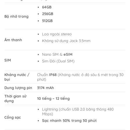
64GB
256GB
Bộ nhớ trong
512GB
Loa ngoài stereo
Âm thanh
Không sử dụng Jack 3.5mm
Nano SIM &
eSIM
SIM
Sim Đôi (Dual SIM)
Kháng nước /
Chuẩn
IP68
(Kháng nước ở độ sâu 6 mét trong 30
bụi
phút)
Dung lượng pin
3174 mAh
Thời gian sử
10 tiếng – 12 tiếng
dụng
Lightning (chuẩn USB 2.0 băng thông 480
Mbps)
Cổng sạc
Sạc nhanh 50% trong 30 phút