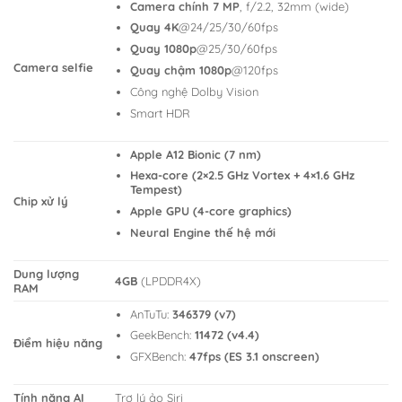
Camera chính 7 MP
, f/2.2, 32mm (wide)
Quay 4K
@24/25/30/60fps
Quay 1080p
@25/30/60fps
Camera selfie
Quay chậm 1080p
@120fps
Công nghệ Dolby Vision
Smart HDR
Apple A12 Bionic (7 nm)
Hexa-core (2×2.5 GHz Vortex + 4×1.6 GHz
Tempest)
Chip xử lý
Apple GPU (4-core graphics)
Neural Engine thế hệ mới
Dung lượng
4GB
(LPDDR4X)
RAM
AnTuTu:
346379 (v7)
GeekBench:
11472 (v4.4)
Điểm hiệu năng
GFXBench:
47fps (ES 3.1 onscreen)
Tính năng AI
Trợ lý ảo Siri