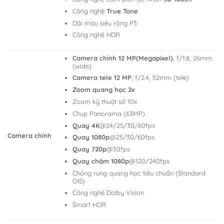
Công nghệ
True Tone
Dãi màu siêu rộng P3
Công nghệ HDR
Camera chính 12 MP(Megapixel)
, f/1.8, 26mm
(wide)
Camera tele 12 MP
, f/2.4, 52mm (tele)
Zoom quang học 2x
Zoom kỹ thuật số 10x
Chụp Panorama (63MP)
Quay 4K
@24/25/30/60fps
Camera chính
Quay 1080p
@25/30/60fps
Quay 720p
@30fps
Quay chậm 1080p
@120/240fps
Chống rung quang học tiêu chuẩn (Standard
OIS)
Công nghệ Dolby Vision
Smart HDR