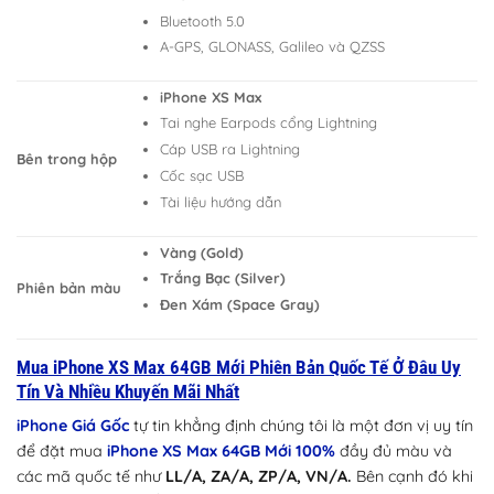
Bluetooth 5.0
A-GPS, GLONASS, Galileo và QZSS
iPhone XS Max
Tai nghe Earpods cổng Lightning
Cáp USB ra Lightning
Bên trong hộp
Cốc sạc USB
Tài liệu hướng dẫn
Vàng (Gold)
Trắng Bạc (Silver)
Phiên bản màu
Đen Xám (Space Gray)
Mua iPhone XS Max 64GB Mới Phiên Bản Quốc Tế Ở Đâu Uy
Tín Và Nhiều Khuyến Mãi Nhất
iPhone Giá Gốc
tự tin khẳng định chúng tôi là một đơn vị uy tín
để đặt mua
iPhone XS Max 64GB Mới 100%
đầy đủ màu và
các mã quốc tế như
LL/A, ZA/A, ZP/A, VN/A.
Bên cạnh đó khi