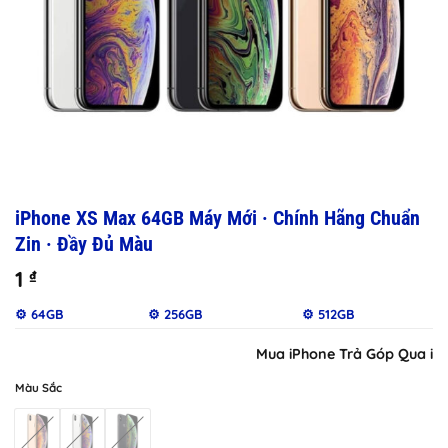
iPhone XS Max 64GB Máy Mới · Chính Hãng Chuẩn
Zin · Đầy Đủ Màu
1
₫
⚙️ 64GB
⚙️ 256GB
⚙️ 512GB
Mua iPhone Trả Góp Qua iClou
Màu Sắc