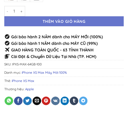
iPhone XS Max 64GB Máy Mới · Chính Hãng Chuẩn Zin · Đầy Đủ Màu s
THÊM VÀO GIỎ HÀNG
Gói bảo hành 2 NĂM dành cho MÁY MỚI (100%)
Gói bảo hành 1 NĂM dành cho MÁY CŨ (99%)
GIAO HÀNG TOÀN QUỐC - 63 TỈNH THÀNH
Cài Đặt & Chuyển Dữ Liệu Tại Nhà (TP. HCM)
SKU:
IPXS-MAX-64GB-100
Danh mục:
iPhone XS Max Máy Mới 100%
Thẻ:
iPhone XS Max
Thương hiệu:
Apple