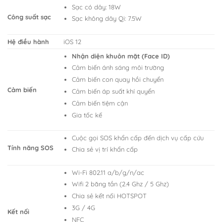
Sạc có dây: 18W
Công suất sạc
Sạc không dây Qi: 7.5W
Hệ điều hành
iOS 12
Nhận diện khuôn mặt (Face ID)
Cảm biến ánh sáng môi trường
Cảm biến con quay hồi chuyển
Cảm biến
Cảm biến áp suất khí quyển
Cảm biến tiệm cận
Gia tốc kế
Cuộc gọi SOS khẩn cấp đến dịch vụ cấp cứu
Tính năng SOS
Chia sẻ vị trí khẩn cấp
Wi-Fi 802.11 a/b/g/n/ac
Wifi 2 băng tần (2.4 Ghz / 5 Ghz)
Chia sẻ kết nối HOTSPOT
3G / 4G
Kết nối
NFC