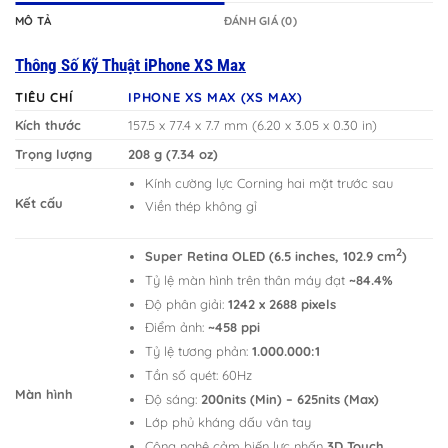
MÔ TẢ
ĐÁNH GIÁ (0)
Thông Số Kỹ Thuật iPhone
XS Max
TIÊU CHÍ
IPHONE XS MAX (XS MAX)
Kích thước
157.5 x 77.4 x 7.7 mm (6.20 x 3.05 x 0.30 in)
Trọng lượng
208 g (7.34 oz)
Kính cường lực Corning hai mặt trước sau
Kết cấu
Viền thép không gỉ
2
Super Retina OLED (6.5 inches, 102.9 cm
)
Tỷ lệ màn hình trên thân máy đạt
~84.4%
Độ phân giải:
1242 x 2688 pixels
Điểm ảnh:
~458 ppi
Tỷ lệ tương phản:
1.000.000:1
Tần số quét: 60Hz
Màn hình
Độ sáng:
200nits (Min) – 625nits (Max)
Lớp phủ kháng dấu vân tay
Công nghệ cảm biến lực nhấn
3D Touch