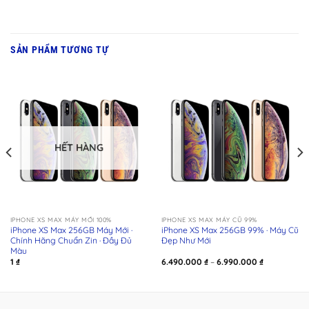
SẢN PHẨM TƯƠNG TỰ
HẾT HÀNG
IPHONE XS MAX MÁY MỚI 100%
IPHONE XS MAX MÁY CŨ 99%
iPhone XS Max 256GB Máy Mới ·
iPhone XS Max 256GB 99% · Máy Cũ
Chính Hãng Chuẩn Zin · Đầy Đủ
Đẹp Như Mới
Màu
Khoảng
1
₫
6.490.000
₫
–
6.990.000
₫
giá:
từ
 ₫
6.490.000 ₫
đến
 ₫
6.990.000 ₫