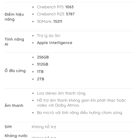
Cinebench R15:
1063
Cinebench R23:
5787
Điểm hiệu
năng
3DMark:
15211
Trợ lý ảo Siri
Tính năng
Apple Intelligence
AI
256GB
512GB
Ổ đĩa cứng
1TB
2TB
Loa stereo âm thanh rộng.
Hỗ trợ âm thanh không gian khi phát nhạc hoặc
video với Dolby Atmos.
Âm thanh
Ba micrô với tính năng điều hướng chùm sóng.
SIM
Không hỗ trợ
Kháng nước
Không hỗ trợ