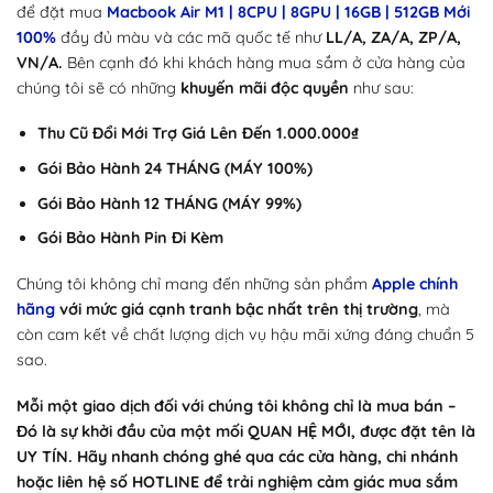
để đặt mua
Macbook Air M1 | 8CPU | 8GPU | 16GB | 512GB Mới
100%
đầy đủ màu và các mã quốc tế như
LL/A, ZA/A, ZP/A,
VN/A.
Bên cạnh đó khi khách hàng mua sắm ở cửa hàng của
chúng tôi sẽ có những
khuyến mãi độc quyền
như sau:
Thu Cũ Đổi Mới Trợ Giá Lên Đến 1.000.000₫
Gói Bảo Hành 24 THÁNG (MÁY 100%)
Gói Bảo Hành 12 THÁNG (MÁY 99%)
Gói Bảo Hành Pin Đi Kèm
Chúng tôi không chỉ mang đến những sản phẩm
Apple chính
hãng
với mức giá cạnh tranh bậc nhất trên thị trường
, mà
còn cam kết về chất lượng dịch vụ hậu mãi xứng đáng chuẩn 5
sao.
Mỗi một giao dịch đối với chúng tôi không chỉ là mua bán –
Đó là sự khởi đầu của một mối QUAN HỆ MỚI, được đặt tên là
UY TÍN. Hãy nhanh chóng ghé qua các cửa hàng, chi nhánh
hoặc liên hệ số HOTLINE để trải nghiệm cảm giác mua sắm