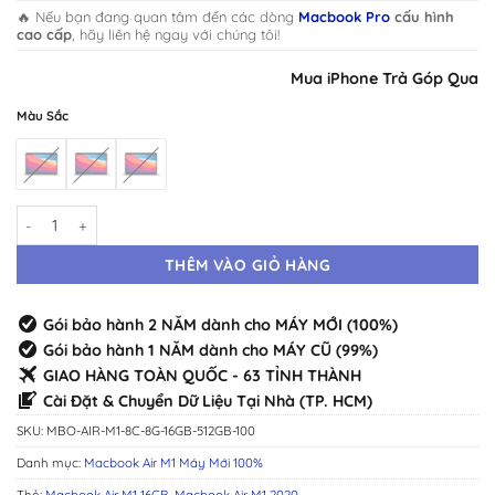
🔥 Nếu bạn đang quan tâm đến các dòng
Macbook Pro
cấu hình
cao cấp
, hãy liên hệ ngay với chúng tôi!
Mua iPhone Trả Góp Qua iClo
Màu Sắc
Macbook Air M1 | 8CPU | 8GPU | 16GB | 512GB Máy Mới · Chính Hãng C
THÊM VÀO GIỎ HÀNG
Gói bảo hành 2 NĂM dành cho MÁY MỚI (100%)
Gói bảo hành 1 NĂM dành cho MÁY CŨ (99%)
GIAO HÀNG TOÀN QUỐC - 63 TỈNH THÀNH
Cài Đặt & Chuyển Dữ Liệu Tại Nhà (TP. HCM)
SKU:
MBO-AIR-M1-8C-8G-16GB-512GB-100
Danh mục:
Macbook Air M1 Máy Mới 100%
Thẻ:
Macbook Air M1 16GB
,
Macbook Air M1 2020