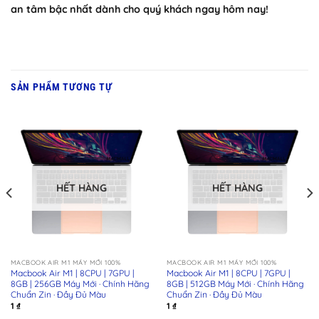
an tâm bậc nhất dành cho quý khách ngay hôm nay!
SẢN PHẨM TƯƠNG TỰ
HẾT HÀNG
HẾT HÀNG
MACBOOK AIR M1 MÁY MỚI 100%
MACBOOK AIR M1 MÁY MỚI 100%
Macbook Air M1 | 8CPU | 7GPU |
Macbook Air M1 | 8CPU | 7GPU |
8GB | 256GB Máy Mới · Chính Hãng
8GB | 512GB Máy Mới · Chính Hãng
Chuẩn Zin · Đầy Đủ Màu
Chuẩn Zin · Đầy Đủ Màu
1
₫
1
₫