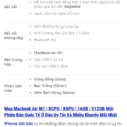
Hỗ trợ xuất hình đồng thời 1 màn hình ngoài với độ
phân giải lên đến
6K@60Hz
Kết nối
Jack cắm tai nghe 3,5 mm
WiFi 802.11a/b/g/n/ac/ax
Wifi 2 băng tần (2.4 Ghz / 5 Ghz)
Kết nối
không dây
Bluetooth 5.0
MacBook Air M1
Cáp USB-C (2 m)
Bên trong
hộp
Cốc sạc USB-C 30W
Vàng Đồng (Gold)
Bạc Trắng (Silver)
Phiên bản
màu
Xám Đen (Gray Space)
Mua Macbook Air M1 | 8CPU | 8GPU | 16GB | 512GB Mới
Phiên Bản Quốc Tế Ở Đâu Uy Tín Và Nhiều Khuyến Mãi Nhất
iPhone Giá Gốc
tự tin khẳng định chúng tôi là một đơn vị uy tín