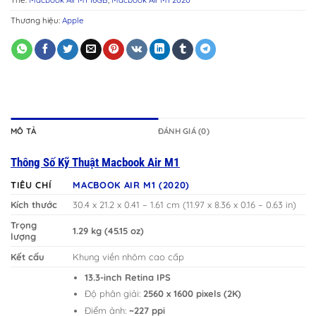
Thương hiệu:
Apple
MÔ TẢ
ĐÁNH GIÁ (0)
Thông Số Kỹ Thuật Macbook Air M1
TIÊU CHÍ
MACBOOK AIR M1 (2020)
Kích thước
30.4 x 21.2 x 0.41 – 1.61 cm (11.97 x 8.36 x 0.16 – 0.63 in)
Trọng
1.29 kg (45.15 oz)
lượng
Kết cấu
Khung viền nhôm cao cấp
13.3-inch Retina IPS
Độ phân giải:
2560 x 1600 pixels (2K)
Điểm ảnh:
~227 ppi