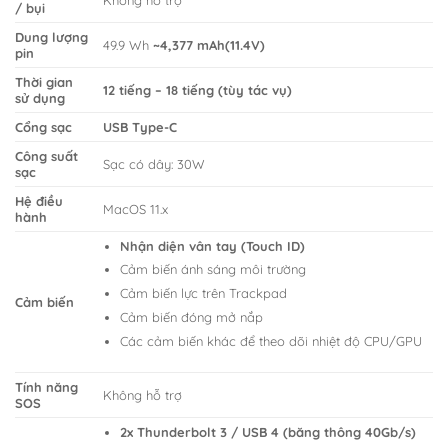
/ bụi
Dung lượng
49.9 Wh
~4,377 mAh(11.4V)
pin
Thời gian
12 tiếng – 18 tiếng (tùy tác vụ)
sử dụng
Cổng sạc
USB Type-C
Công suất
Sạc có dây: 30W
sạc
Hệ điều
MacOS 11.x
hành
Nhận diện vân tay (Touch ID)
Cảm biến ánh sáng môi trường
Cảm biến lực trên Trackpad
Cảm biến
Cảm biến đóng mở nắp
Các cảm biến khác để theo dõi nhiệt độ CPU/GPU
Tính năng
Không hỗ trợ
SOS
2x Thunderbolt 3 / USB 4 (băng thông 40Gb/s)