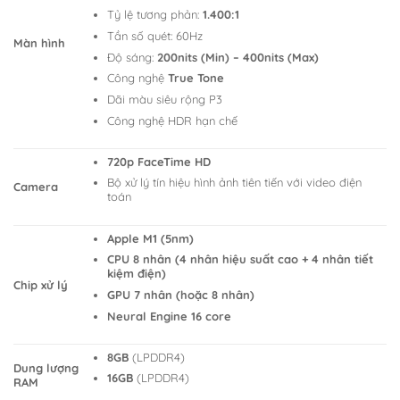
Tỷ lệ tương phản:
1.400:1
Tần số quét: 60Hz
Màn hình
Độ sáng:
200nits (Min) – 400nits (Max)
Công nghệ
True Tone
Dãi màu siêu rộng P3
Công nghệ HDR hạn chế
720p FaceTime HD
Bộ xử lý tín hiệu hình ảnh tiên tiến với video điện
Camera
toán
Apple M1 (5nm)
CPU 8 nhân (4 nhân hiệu suất cao + 4 nhân tiết
kiệm điện)
Chip xử lý
GPU 7 nhân (hoặc 8 nhân)
Neural Engine 16 core
8GB
(LPDDR4)
Dung lượng
16GB
(LPDDR4)
RAM