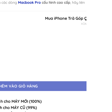
n các dòng
Macbook Pro
cấu hình cao cấp
, hãy liên
Mua iPhone Trả Góp Qua iCloud Chỉ Duy
XÓA
0GPU | 2TB Máy Mới · Chính Hãng Chuẩn Zin · Đầy Đủ Màu số lượng
HÊM VÀO GIỎ HÀNG
h cho MÁY MỚI (100%)
h cho MÁY CŨ (99%)