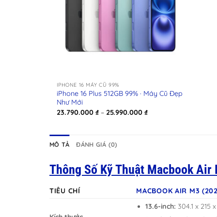
+
IPHONE 16 MÁY CŨ 99%
iPhone 16 Plus 512GB 99% · Máy Cũ Đẹp
Như Mới
Khoảng
23.790.000
₫
–
25.990.000
₫
giá:
từ
23.790.000 ₫
đến
MÔ TẢ
ĐÁNH GIÁ (0)
25.990.000 ₫
Thông Số Kỹ Thuật Macbook Air
TIÊU CHÍ
MACBOOK AIR M3 (202
13.6-inch:
304.1 x 215 x