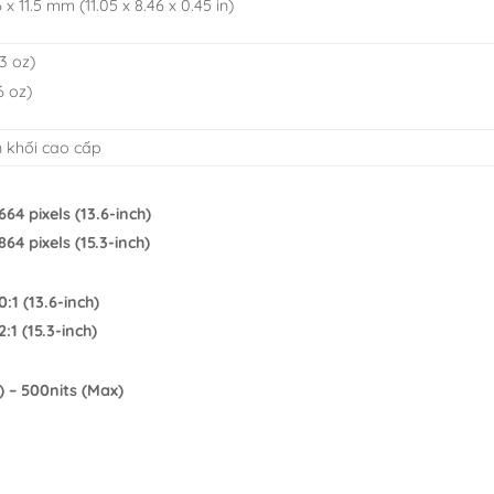
 x 11.5 mm (11.05 x 8.46 x 0.45 in)
3 oz)
6 oz)
 khối cao cấp
664 pixels (13.6-inch)
864 pixels (15.3-inch)
0:1 (13.6-inch)
2:1 (15.3-inch)
) – 500nits (Max)