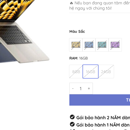
🔥 Nếu bạn đang quan tâm đế
hệ ngay với chúng tôi!
Màu Sắc
RAM
:
16GB
8GB
16GB
24GB
Macbook Air M3 15" | 8CPU | 1
T
Gói bảo hành 2 NĂM dàn
Gói bảo hành 1 NĂM dàn