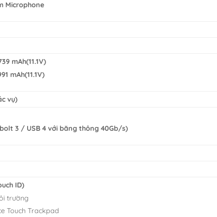
m Microphone
739 mAh(11.1V)
991 mAh(11.1V)
ác vụ)
olt 3 / USB 4 với băng thông 40Gb/s)
ouch ID)
i trường
rce Touch Trackpad