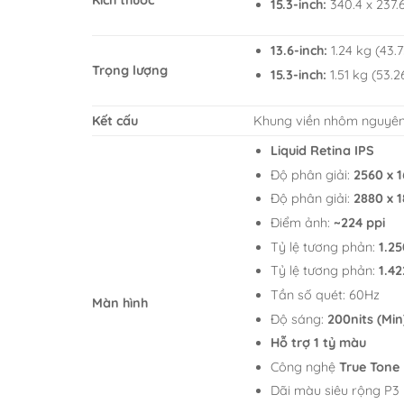
Kích thước
15.3-inch:
340.4 x 237.6
13.6-inch:
1.24 kg (43.7
Trọng lượng
15.3-inch:
1.51 kg (53.2
Kết cấu
Khung viền nhôm nguyên
Liquid Retina IPS
Độ phân giải:
2560 x 1
Độ phân giải:
2880 x 1
Điểm ảnh:
~224 ppi
Tỷ lệ tương phản:
1.25
Tỷ lệ tương phản:
1.42
Tần số quét: 60Hz
Màn hình
Độ sáng:
200nits (Min
Hỗ trợ 1 tỷ màu
Công nghệ
True Tone
Dãi màu siêu rộng P3