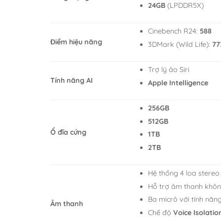
24GB
(LPDDR5X)
Cinebench R24:
588
Điểm hiệu năng
3DMark (Wild Life):
77
Trợ lý ảo Siri
Tính năng AI
Apple Intelligence
256GB
512GB
Ổ đĩa cứng
1TB
2TB
Hệ thống 4 loa stereo 
Hỗ trợ âm thanh khôn
Ba micrô với tính nă
Âm thanh
Chế độ
Voice Isolatio