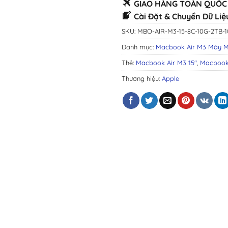
GIAO HÀNG TOÀN QUỐC 
Cài Đặt & Chuyển Dữ Liệ
SKU:
MBO-AIR-M3-15-8C-10G-2TB-
Danh mục:
Macbook Air M3 Máy M
Thẻ:
Macbook Air M3 15"
,
Macbook
Thương hiệu:
Apple