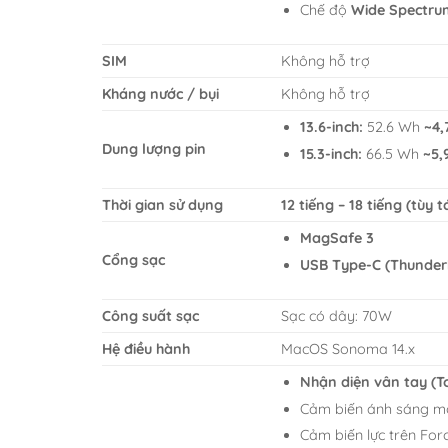
Chế độ
Wide Spectru
SIM
Không hỗ trợ
Kháng nước / bụi
Không hỗ trợ
13.6-inch:
52.6 Wh
~4,
Dung lượng pin
15.3-inch:
66.5 Wh
~5,
Thời gian sử dụng
12 tiếng – 18 tiếng (tùy t
MagSafe 3
Cổng sạc
USB Type-C (Thunderb
Công suất sạc
Sạc có dây: 70W
Hệ điều hành
MacOS Sonoma 14.x
Nhận diện vân tay (T
Cảm biến ánh sáng mô
Cảm biến lực trên Fo