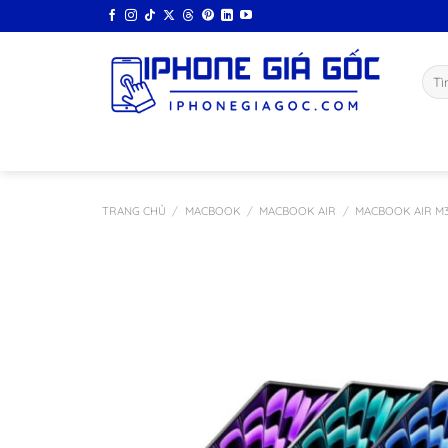
Bỏ
qua
nội
Tìm
dung
kiếm
TRANG CHỦ
/
MACBOOK
/
MACBOOK AIR
/
MACBOOK AIR M3