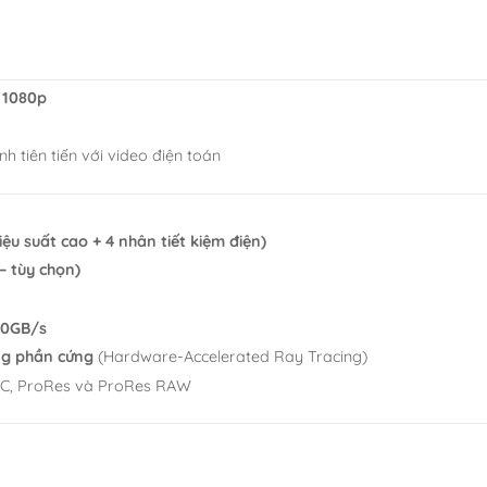
 1080p
ảnh tiên tiến với video điện toán
ệu suất cao + 4 nhân tiết kiệm điện)
– tùy chọn)
00GB/s
ng phần cứng
(Hardware-Accelerated Ray Tracing)
VC, ProRes và ProRes RAW