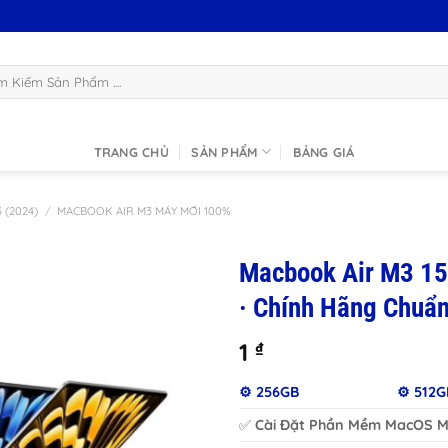
:
TRANG CHỦ
SẢN PHẨM
BẢNG GIÁ
 (2024)
/
MACBOOK AIR M3 MÁY MỚI 100%
Macbook Air M3 15
· Chính Hãng Chuẩn
1
₫
⚙️ 256GB
⚙️ 512G
✅
Cài Đặt Phần Mềm MacOS Mi