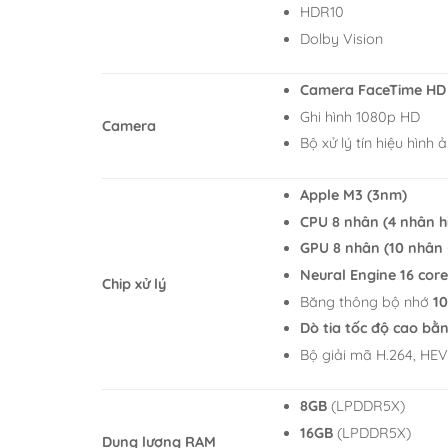
HDR10
Dolby Vision
Camera FaceTime HD
Ghi hình 1080p HD
Camera
Bộ xử lý tín hiệu hình 
Apple M3 (3nm)
CPU 8 nhân (4 nhân hi
GPU 8 nhân (10 nhân 
Neural Engine 16 core
Chip xử lý
Băng thông bộ nhớ
1
Dò tia tốc độ cao bằ
Bộ giải mã H.264, HE
8GB
(LPDDR5X)
16GB
(LPDDR5X)
Dung lượng RAM