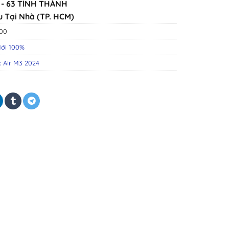
- 63 TỈNH THÀNH
u Tại Nhà (TP. HCM)
100
ới 100%
 Air M3 2024