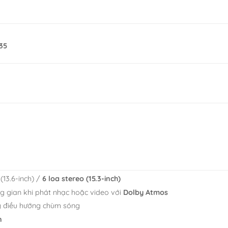
35
(13.6-inch) /
6 loa stereo (15.3-inch)
g gian khi phát nhạc hoặc video với
Dolby Atmos
ng điều hướng chùm sóng
n