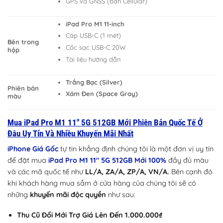
GPS và GNSS (bản Cellular)
iPad Pro M1 11-inch
Cáp USB-C (1 mét)
Bên trong
Cốc sạc USB-C 20W
hộp
Tài liệu hướng dẫn
Trắng Bạc (Silver)
Phiên bản
Xám Đen (Space Gray)
màu
Mua iPad Pro M1 11″ 5G 512GB Mới Phiên Bản Quốc Tế Ở
Đâu Uy Tín Và Nhiều Khuyến Mãi Nhất
iPhone Giá Gốc
tự tin khẳng định chúng tôi là một đơn vị uy tín
để đặt mua
iPad Pro M1 11″ 5G 512GB Mới 100%
đầy đủ màu
và các mã quốc tế như
LL/A, ZA/A, ZP/A, VN/A.
Bên cạnh đó
khi khách hàng mua sắm ở cửa hàng của chúng tôi sẽ có
những
khuyến mãi độc quyền
như sau:
Thu Cũ Đổi Mới Trợ Giá Lên Đến 1.000.000₫