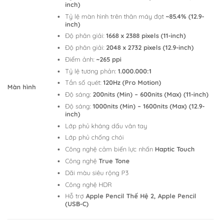
inch)
Tỷ lệ màn hình trên thân máy đạt
~85.4% (12.9-
inch)
Độ phân giải:
1668 x 2388 pixels (11-inch)
Độ phân giải:
2048 x 2732 pixels (12.9-inch)
Điểm ảnh:
~265 ppi
Tỷ lệ tương phản:
1.000.000:1
Tần số quét:
120Hz (Pro Motion)
Màn hình
Độ sáng:
200nits (Min) – 600nits (Max) (11-inch)
Độ sáng:
1000nits (Min) – 1600nits (Max) (12.9-
inch)
Lớp phủ kháng dấu vân tay
Lớp phủ chống chói
Công nghệ cảm biến lực nhấn
Haptic Touch
Công nghệ
True Tone
Dãi màu siêu rộng P3
Công nghệ HDR
Hỗ trợ
Apple Pencil Thế Hệ 2, Apple Pencil
(USB-C)