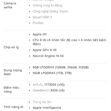
Camera
Chống rung tự động
selfie
Công nghệ Dolby Vision
Smart HDR 3
ProRes
Apple M1
CPU 8 lõi (4 nhân tốc độ cao + 4 nhân tiết kiệm
điện)
Chip xử lý
Apple GPU 8 lõi
Neural Engine 16 lõi
8GB LPDDR4X (128GB, 256GB, 512GB)
Dung lượng
16GB LPDDR4X (1TB, 2TB)
RAM
AnTuTu:
1772055 (v10)
Điểm hiệu
GeekBench:
8320 (v6)
năng
Trợ lý ảo Siri
Tính năng AI
Apple Intelligence