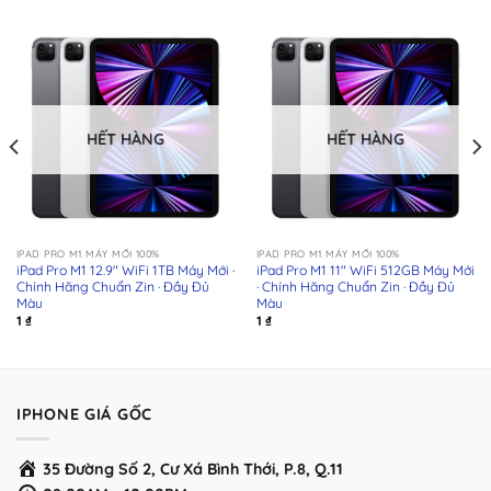
HẾT HÀNG
HẾT HÀNG
IPAD PRO M1 MÁY MỚI 100%
IPAD PRO M1 MÁY MỚI 100%
iPad Pro M1 12.9″ WiFi 1TB Máy Mới ·
iPad Pro M1 11″ WiFi 512GB Máy Mới
Chính Hãng Chuẩn Zin · Đầy Đủ
· Chính Hãng Chuẩn Zin · Đầy Đủ
Màu
Màu
1
₫
1
₫
IPHONE GIÁ GỐC
35 Đường Số 2, Cư Xá Bình Thới, P.8, Q.11