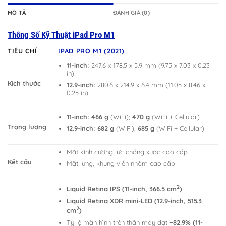
MÔ TẢ
ĐÁNH GIÁ (0)
Thông Số Kỹ Thuật iPad Pro M1
TIÊU CHÍ
IPAD PRO M1 (2021)
11-inch:
247.6 x 178.5 x 5.9 mm (9.75 x 7.03 x 0.23
in)
Kích thước
12.9-inch:
280.6 x 214.9 x 6.4 mm (11.05 x 8.46 x
0.25 in)
11-inch:
466 g
(WiFi);
470 g
(WiFi + Cellular)
Trọng lượng
12.9-inch:
682 g
(WiFi);
685 g
(WiFi + Cellular)
Mặt kính cường lực chống xước cao cấp
Kết cấu
Mặt lưng, khung viền nhôm cao cấp
2
Liquid Retina IPS (11-inch, 366.5 cm
)
Liquid Retina XDR mini-LED (12.9-inch, 515.3
2
cm
)
Tỷ lệ màn hình trên thân máy đạt
~82.9% (11-