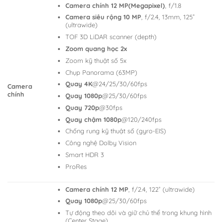
Camera chính 12 MP(Megapixel)
, f/1.8
Camera siêu rộng 10 MP
, f/2.4, 13mm, 125˚
(ultrawide)
TOF 3D LiDAR scanner (depth)
Zoom quang học 2x
Zoom kỹ thuật số 5x
Chụp Panorama (63MP)
Quay 4K
@24/25/30/60fps
Camera
chính
Quay 1080p
@25/30/60fps
Quay 720p
@30fps
Quay chậm 1080p
@120/240fps
Chống rung kỹ thuật số (gyro-EIS)
Công nghệ Dolby Vision
Smart HDR 3
ProRes
Camera chính 12 MP
, f/2.4, 122˚ (ultrawide)
Quay 1080p
@25/30/60fps
Tự động theo dõi và giữ chủ thể trong khung hình
(Center Stage)