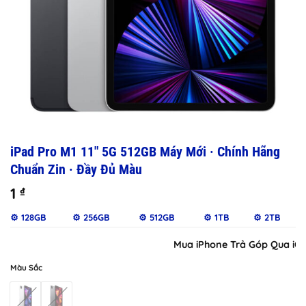
iPad Pro M1 11″ 5G 512GB Máy Mới · Chính Hãng
Chuẩn Zin · Đầy Đủ Màu
1
₫
⚙️ 128GB
⚙️ 256GB
⚙️ 512GB
⚙️ 1TB
⚙️ 2TB
Mua iPhone Trả Góp Qua iClou
Màu Sắc