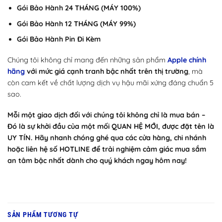
Gói Bảo Hành 24 THÁNG (MÁY 100%)
Gói Bảo Hành 12 THÁNG (MÁY 99%)
Gói Bảo Hành Pin Đi Kèm
Chúng tôi không chỉ mang đến những sản phẩm
Apple chính
hãng
với mức giá cạnh tranh bậc nhất trên thị trường
, mà
còn cam kết về chất lượng dịch vụ hậu mãi xứng đáng chuẩn 5
sao.
Mỗi một giao dịch đối với chúng tôi không chỉ là mua bán –
Đó là sự khởi đầu của một mối QUAN HỆ MỚI, được đặt tên là
UY TÍN. Hãy nhanh chóng ghé qua các cửa hàng, chi nhánh
hoặc liên hệ số HOTLINE để trải nghiệm cảm giác mua sắm
an tâm bậc nhất dành cho quý khách ngay hôm nay!
SẢN PHẨM TƯƠNG TỰ