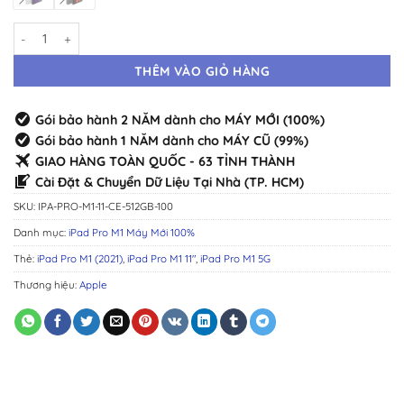
iPad Pro M1 11" 5G 512GB Máy Mới · Chính Hãng Chuẩn Zin · Đầy Đủ M
THÊM VÀO GIỎ HÀNG
Gói bảo hành 2 NĂM dành cho MÁY MỚI (100%)
Gói bảo hành 1 NĂM dành cho MÁY CŨ (99%)
GIAO HÀNG TOÀN QUỐC - 63 TỈNH THÀNH
Cài Đặt & Chuyển Dữ Liệu Tại Nhà (TP. HCM)
SKU:
IPA-PRO-M1-11-CE-512GB-100
Danh mục:
iPad Pro M1 Máy Mới 100%
Thẻ:
iPad Pro M1 (2021)
,
iPad Pro M1 11"
,
iPad Pro M1 5G
Thương hiệu:
Apple