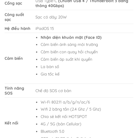
USB Type-C
(Chuẩn USB 4 / Thunderbolt 3 băng
Cổng sạc
thông 40Gbps)
Công suất
Sạc có dây: 20W
sạc
Hệ điều hành
iPadOS 15
Nhận diện khuôn mặt (Face ID)
Cảm biến ánh sáng môi trường
Cảm biến con quay hồi chuyển
Cảm biến
Cảm biến áp suất khí quyển
La bàn số
Gia tốc kế
Tính năng
Chế độ SOS cơ bản
SOS
Wi-Fi 802.11 a/b/g/n/ac/6
Wifi 2 băng tần (2.4 Ghz / 5 Ghz)
Chia sẻ kết nối HOTSPOT
Kết nối
4G / 5G (bản Cellular)
Bluetooth 5.0