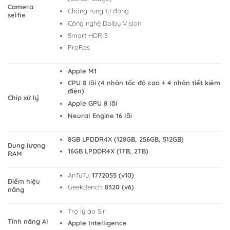
Camera
Chống rung tự động
selfie
Công nghệ Dolby Vision
Smart HDR 3
ProRes
Apple M1
CPU 8 lõi (4 nhân tốc độ cao + 4 nhân tiết kiệm
điện)
Chip xử lý
Apple GPU 8 lõi
Neural Engine 16 lõi
8GB LPDDR4X (128GB, 256GB, 512GB)
Dung lượng
16GB LPDDR4X (1TB, 2TB)
RAM
AnTuTu:
1772055 (v10)
Điểm hiệu
GeekBench:
8320 (v6)
năng
Trợ lý ảo Siri
Tính năng AI
Apple Intelligence