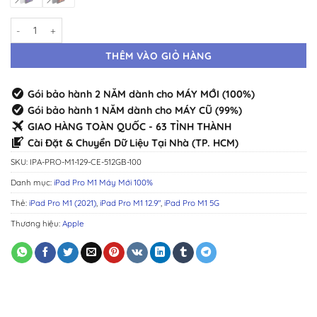
iPad Pro M1 12.9" 5G 512GB Máy Mới · Chính Hãng Chuẩn Zin · Đầy Đủ
THÊM VÀO GIỎ HÀNG
Gói bảo hành 2 NĂM dành cho MÁY MỚI (100%)
Gói bảo hành 1 NĂM dành cho MÁY CŨ (99%)
GIAO HÀNG TOÀN QUỐC - 63 TỈNH THÀNH
Cài Đặt & Chuyển Dữ Liệu Tại Nhà (TP. HCM)
SKU:
IPA-PRO-M1-129-CE-512GB-100
Danh mục:
iPad Pro M1 Máy Mới 100%
Thẻ:
iPad Pro M1 (2021)
,
iPad Pro M1 12.9″
,
iPad Pro M1 5G
Thương hiệu:
Apple