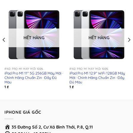
HẾT HÀNG
HẾT HÀNG
IPAD PRO M1 MÁY MỚI 100%
IPAD PRO M1 MÁY MỚI 100%
iPad Pro M1 11″ 5G 256GB Máy Mới ·
iPad Pro M1 12.9″ WiFi 128GB Máy
Chính Hãng Chuẩn Zin · Đầy Đủ
Mới · Chính Hãng Chuẩn Zin · Đầy
Màu
Đủ Màu
1
₫
1
₫
IPHONE GIÁ GỐC
35 Đường Số 2, Cư Xá Bình Thới, P.8, Q.11