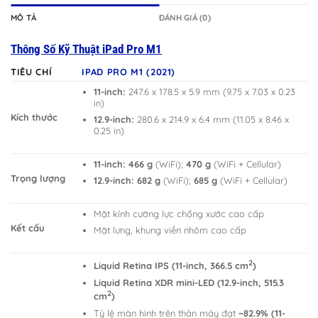
MÔ TẢ
ĐÁNH GIÁ (0)
Thông Số Kỹ Thuật iPad Pro M1
TIÊU CHÍ
IPAD PRO M1 (2021)
11-inch:
247.6 x 178.5 x 5.9 mm (9.75 x 7.03 x 0.23
in)
Kích thước
12.9-inch:
280.6 x 214.9 x 6.4 mm (11.05 x 8.46 x
0.25 in)
11-inch:
466 g
(WiFi);
470 g
(WiFi + Cellular)
Trọng lượng
12.9-inch:
682 g
(WiFi);
685 g
(WiFi + Cellular)
Mặt kính cường lực chống xước cao cấp
Kết cấu
Mặt lưng, khung viền nhôm cao cấp
2
Liquid Retina IPS (11-inch, 366.5 cm
)
Liquid Retina XDR mini-LED (12.9-inch, 515.3
2
cm
)
Tỷ lệ màn hình trên thân máy đạt
~82.9% (11-