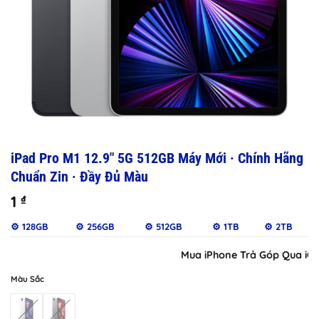
iPad Pro M1 12.9″ 5G 512GB Máy Mới · Chính Hãng
Chuẩn Zin · Đầy Đủ Màu
1
₫
⚙️ 128GB
⚙️ 256GB
⚙️ 512GB
⚙️ 1TB
⚙️ 2TB
Mua iPhone Trả Góp Qua iClou
Màu Sắc