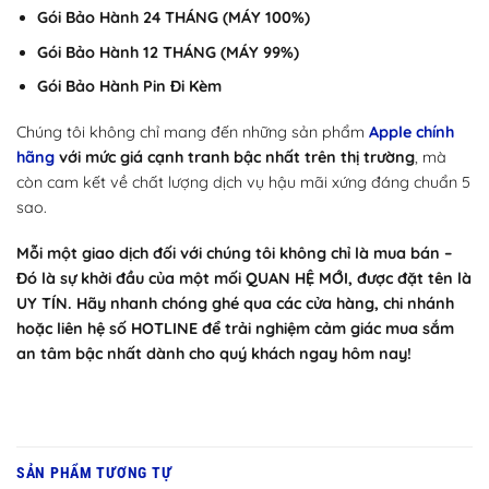
Gói Bảo Hành 24 THÁNG (MÁY 100%)
Gói Bảo Hành 12 THÁNG (MÁY 99%)
Gói Bảo Hành Pin Đi Kèm
Chúng tôi không chỉ mang đến những sản phẩm
Apple chính
hãng
với mức giá cạnh tranh bậc nhất trên thị trường
, mà
còn cam kết về chất lượng dịch vụ hậu mãi xứng đáng chuẩn 5
sao.
Mỗi một giao dịch đối với chúng tôi không chỉ là mua bán –
Đó là sự khởi đầu của một mối QUAN HỆ MỚI, được đặt tên là
UY TÍN. Hãy nhanh chóng ghé qua các cửa hàng, chi nhánh
hoặc liên hệ số HOTLINE để trải nghiệm cảm giác mua sắm
an tâm bậc nhất dành cho quý khách ngay hôm nay!
SẢN PHẨM TƯƠNG TỰ