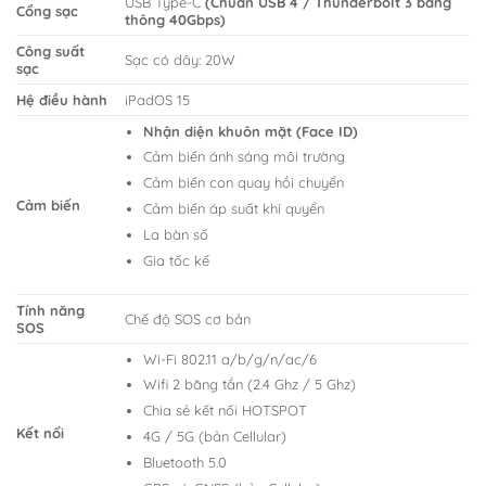
USB Type-C
(Chuẩn USB 4 / Thunderbolt 3 băng
Cổng sạc
thông 40Gbps)
Công suất
Sạc có dây: 20W
sạc
Hệ điều hành
iPadOS 15
Nhận diện khuôn mặt (Face ID)
Cảm biến ánh sáng môi trường
Cảm biến con quay hồi chuyển
Cảm biến
Cảm biến áp suất khí quyển
La bàn số
Gia tốc kế
Tính năng
Chế độ SOS cơ bản
SOS
Wi-Fi 802.11 a/b/g/n/ac/6
Wifi 2 băng tần (2.4 Ghz / 5 Ghz)
Chia sẻ kết nối HOTSPOT
Kết nối
4G / 5G (bản Cellular)
Bluetooth 5.0