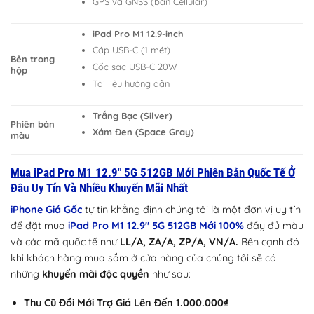
GPS và GNSS (bản Cellular)
iPad Pro M1 12.9-inch
Cáp USB-C (1 mét)
Bên trong
Cốc sạc USB-C 20W
hộp
Tài liệu hướng dẫn
Trắng Bạc (Silver)
Phiên bản
Xám Đen (Space Gray)
màu
Mua iPad Pro M1 12.9″ 5G 512GB Mới Phiên Bản Quốc Tế Ở
Đâu Uy Tín Và Nhiều Khuyến Mãi Nhất
iPhone Giá Gốc
tự tin khẳng định chúng tôi là một đơn vị uy tín
để đặt mua
iPad Pro M1 12.9″ 5G 512GB Mới 100%
đầy đủ màu
và các mã quốc tế như
LL/A, ZA/A, ZP/A, VN/A.
Bên cạnh đó
khi khách hàng mua sắm ở cửa hàng của chúng tôi sẽ có
những
khuyến mãi độc quyền
như sau:
Thu Cũ Đổi Mới Trợ Giá Lên Đến 1.000.000₫