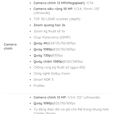
Camera chính 12 MP(Megapixel)
, f/1.8
Camera siêu rộng 10 MP
, f/2.4, 13mm, 125˚
(ultrawide)
TOF 3D LiDAR scanner (depth)
Zoom quang học 2x
Zoom kỹ thuật số 5x
Chụp Panorama (63MP)
Quay 4K
@24/25/30/60fps
Camera
chính
Quay 1080p
@25/30/60fps
Quay 720p
@30fps
Quay chậm 1080p
@120/240fps
Chống rung kỹ thuật số (gyro-EIS)
Công nghệ Dolby Vision
Smart HDR 3
ProRes
Camera chính 12 MP
, f/2.4, 122˚ (ultrawide)
Quay 1080p
@25/30/60fps
Tự động theo dõi và giữ chủ thể trong khung hình
(Center Stage)