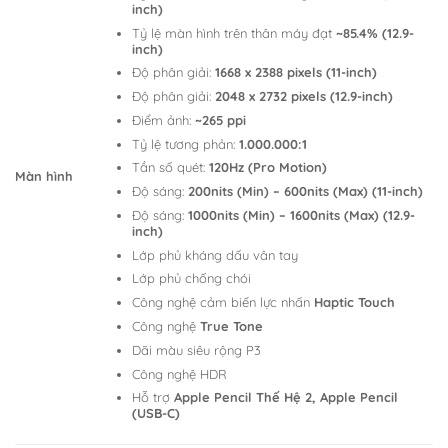
inch)
Tỷ lệ màn hình trên thân máy đạt
~85.4% (12.9-
inch)
Độ phân giải:
1668 x 2388 pixels (11-inch)
Độ phân giải:
2048 x 2732 pixels (12.9-inch)
Điểm ảnh:
~265 ppi
Tỷ lệ tương phản:
1.000.000:1
Tần số quét:
120Hz (Pro Motion)
Màn hình
Độ sáng:
200nits (Min) – 600nits (Max) (11-inch)
Độ sáng:
1000nits (Min) – 1600nits (Max) (12.9-
inch)
Lớp phủ kháng dấu vân tay
Lớp phủ chống chói
Công nghệ cảm biến lực nhấn
Haptic Touch
Công nghệ
True Tone
Dãi màu siêu rộng P3
Công nghệ HDR
Hỗ trợ
Apple Pencil Thế Hệ 2, Apple Pencil
(USB-C)