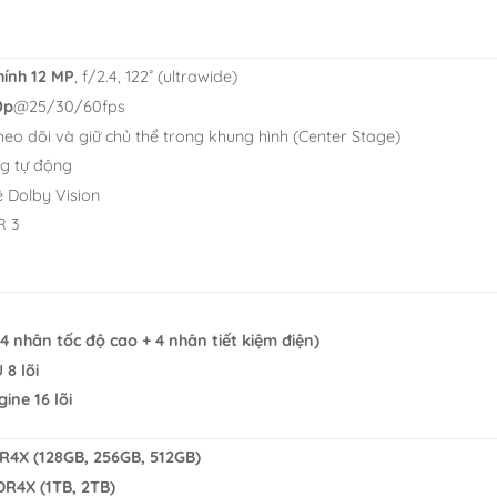
ính 12 MP
, f/2.4, 122˚ (ultrawide)
0p
@25/30/60fps
eo dõi và giữ chủ thể trong khung hình (Center Stage)
g tự động
 Dolby Vision
R 3
(4 nhân tốc độ cao + 4 nhân tiết kiệm điện)
 8 lõi
ine 16 lõi
4X (128GB, 256GB, 512GB)
R4X (1TB, 2TB)