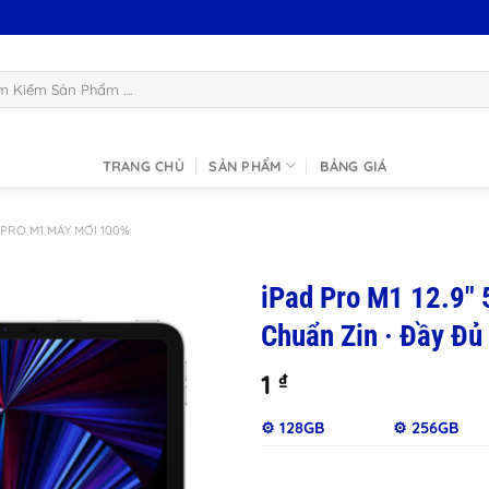
:
TRANG CHỦ
SẢN PHẨM
BẢNG GIÁ
 PRO M1 MÁY MỚI 100%
iPad Pro M1 12.9″
Chuẩn Zin · Đầy Đủ
1
₫
⚙️ 128GB
⚙️ 256GB