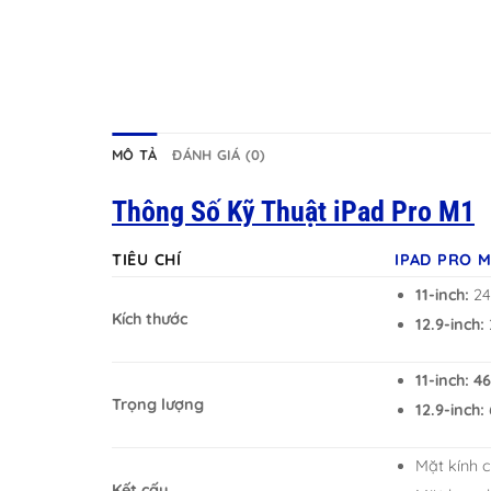
MÔ TẢ
ĐÁNH GIÁ (0)
Thông Số Kỹ Thuật iPad Pro M1
TIÊU CHÍ
IPAD PRO M
11-inch:
247
Kích thước
12.9-inch:
11-inch:
4
Trọng lượng
12.9-inch:
Mặt kính 
Kết cấu