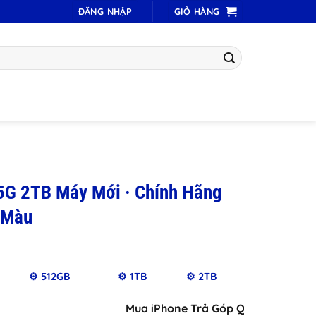
ĐĂNG NHẬP
GIỎ HÀNG
 5G 2TB Máy Mới · Chính Hãng
 Màu
⚙️ 512GB
⚙️ 1TB
⚙️ 2TB
Mua iPhone Trả Góp Qua iCloud Chỉ Du