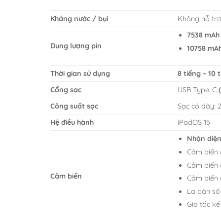
Kháng nước / bụi
Không hỗ tr
7538 mAh 
Dung lượng pin
10758 mAh 
Thời gian sử dụng
8 tiếng – 10 
Cổng sạc
USB Type-C
Công suất sạc
Sạc có dây:
Hệ điều hành
iPadOS 15
Nhận diện
Cảm biến 
Cảm biến 
Cảm biến
Cảm biến 
La bàn số
Gia tốc kế