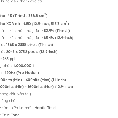
 khung viền nhôm cao cấp
2
ina IPS (11-inch, 366.5 cm
)
2
ina XDR mini-LED (12.9-inch, 515.3 cm
)
 hình trên thân máy đạt
~82.9% (11-inch)
 hình trên thân máy đạt
~85.4% (12.9-inch)
iải:
1668 x 2388 pixels (11-inch)
iải:
2048 x 2732 pixels (12.9-inch)
:
~265 ppi
ng phản:
1.000.000:1
ét:
120Hz (Pro Motion)
200nits (Min) – 600nits (Max) (11-inch)
1000nits (Min) – 1600nits (Max) (12.9-inch)
háng dấu vân tay
hống chói
 cảm biến lực nhấn
Haptic Touch
ệ
True Tone