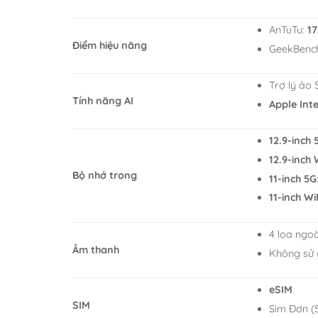
AnTuTu:
17
Điểm hiệu năng
GeekBenc
Trợ lý ảo S
Tính năng AI
Apple Inte
12.9-inch 
12.9-inch 
Bộ nhớ trong
11-inch 5G
11-inch Wi
4 loa ngoà
Âm thanh
Không sử
eSIM
SIM
Sim Đơn (S