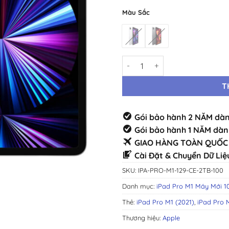
Màu Sắc
iPad Pro M1 12.9" 5G 2TB Máy 
T
Gói bảo hành 2 NĂM dàn
Gói bảo hành 1 NĂM dàn
GIAO HÀNG TOÀN QUỐC 
Cài Đặt & Chuyển Dữ Liệ
SKU:
IPA-PRO-M1-129-CE-2TB-100
Danh mục:
iPad Pro M1 Máy Mới 
Thẻ:
iPad Pro M1 (2021)
,
iPad Pro M
Thương hiệu:
Apple