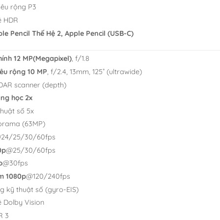
iêu rộng P3
ệ HDR
le Pencil Thế Hệ 2, Apple Pencil (USB-C)
ính 12 MP(Megapixel)
, f/1.8
êu rộng 10 MP
, f/2.4, 13mm, 125˚ (ultrawide)
DAR scanner (depth)
ng học 2x
huật số 5x
orama (63MP)
24/25/30/60fps
0p
@25/30/60fps
p
@30fps
m 1080p
@120/240fps
g kỹ thuật số (gyro-EIS)
 Dolby Vision
R 3