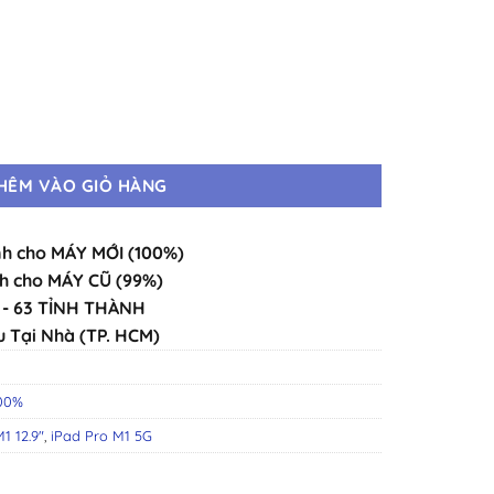
Mới · Chính Hãng Chuẩn Zin · Đầy Đủ Màu số lượng
HÊM VÀO GIỎ HÀNG
h cho MÁY MỚI (100%)
h cho MÁY CŨ (99%)
- 63 TỈNH THÀNH
u Tại Nhà (TP. HCM)
100%
1 12.9″
,
iPad Pro M1 5G