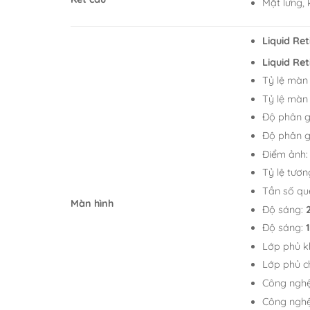
Mặt lưng,
Liquid Ret
Liquid Ret
Tỷ lệ màn
Tỷ lệ màn
Độ phân g
Độ phân g
Điểm ảnh
Tỷ lệ tươ
Tần số qu
Màn hình
Độ sáng:
Độ sáng:
Lớp phủ k
Lớp phủ c
Công nghệ
Công ngh