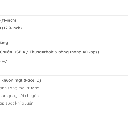
ợ
(11-inch)
(12.9-inch)
tiếng
(Chuẩn USB 4 / Thunderbolt 3 băng thông 40Gbps)
 20W
 khuôn mặt (Face ID)
ánh sáng môi trường
con quay hồi chuyển
áp suất khí quyển