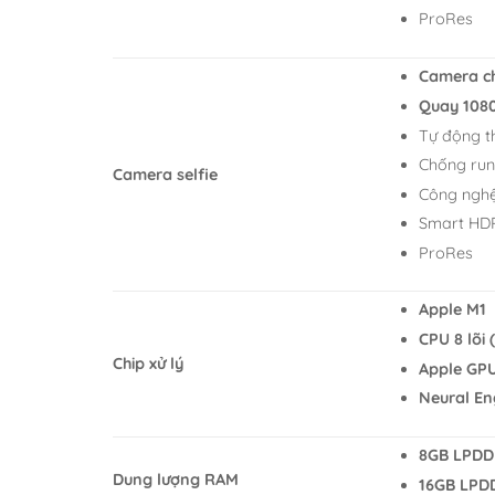
ProRes
Camera ch
Quay 108
Tự động th
Chống run
Camera selfie
Công nghệ
Smart HD
ProRes
Apple M1
CPU 8 lõi 
Chip xử lý
Apple GPU
Neural Eng
8GB LPDDR
Dung lượng RAM
16GB LPDD