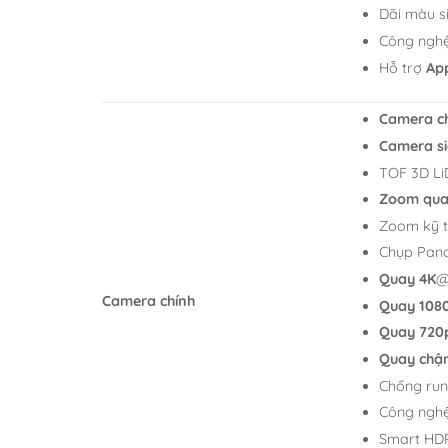
Dãi màu s
Công ngh
Hỗ trợ
App
Camera ch
Camera si
TOF 3D Li
Zoom qua
Zoom kỹ t
Chụp Pan
Quay 4K
@
Camera chính
Quay 108
Quay 720
Quay chậ
Chống run
Công nghệ
Smart HD