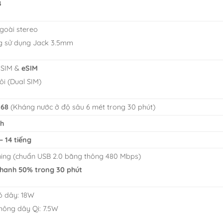
B
goài stereo
 sử dụng Jack 3.5mm
 SIM &
eSIM
ôi (Dual SIM)
P68
(Kháng nước ở độ sâu 6 mét trong 30 phút)
h
– 14 tiếng
ning (chuẩn USB 2.0 băng thông 480 Mbps)
hanh 50% trong 30 phút
ó dây: 18W
hông dây Qi: 7.5W