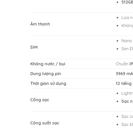
512G
Loa n
Âm thanh
Không
Nano
SIM
Sim Đ
Kháng nước / bụi
Chuẩn
I
Dung lượng pin
3969 mA
Thời gian sử dụng
12 tiếng 
Light
Cổng sạc
Sạc n
Sạc c
Công suất sạc
Sạc k