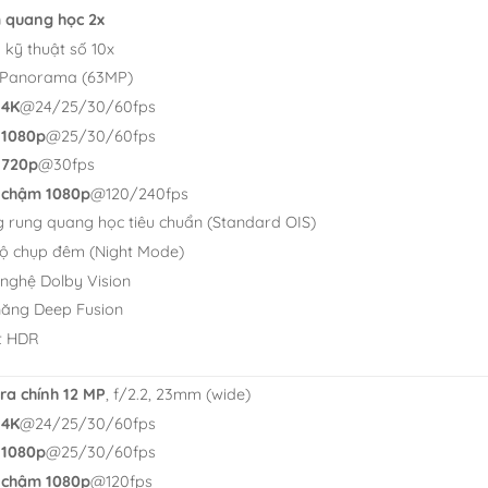
 quang học 2x
kỹ thuật số 10x
 Panorama (63MP)
 4K
@24/25/30/60fps
 1080p
@25/30/60fps
 720p
@30fps
 chậm 1080p
@120/240fps
 rung quang học tiêu chuẩn (Standard OIS)
ộ chụp đêm (Night Mode)
nghệ Dolby Vision
năng Deep Fusion
t HDR
a chính 12 MP
, f/2.2, 23mm (wide)
 4K
@24/25/30/60fps
 1080p
@25/30/60fps
 chậm 1080p
@120fps