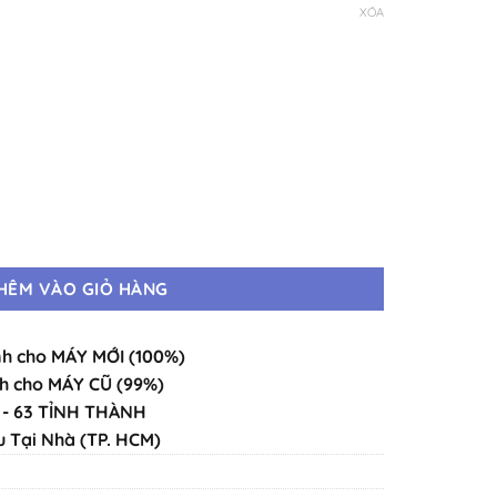
XÓA
9.990.000 ₫
· Máy Cũ Đẹp Như Mới số lượng
HÊM VÀO GIỎ HÀNG
h cho MÁY MỚI (100%)
h cho MÁY CŨ (99%)
- 63 TỈNH THÀNH
u Tại Nhà (TP. HCM)