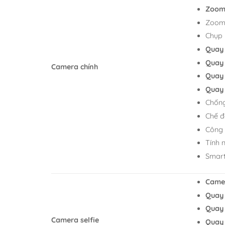
Zoom
Zoom 
Chụp
Quay
Quay
Camera chính
Quay
Quay
Chống
Chế đ
Công 
Tính 
Smar
Camer
Quay
Quay
Camera selfie
Quay