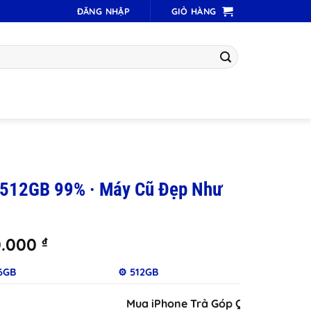
ĐĂNG NHẬP
GIỎ HÀNG
 512GB 99% · Máy Cũ Đẹp Như
Khoảng
0.000
₫
giá:
56GB
⚙️ 512GB
từ
9.190.000 ₫
Mua iPhone Trả Góp Qua iCloud Chỉ Du
đến