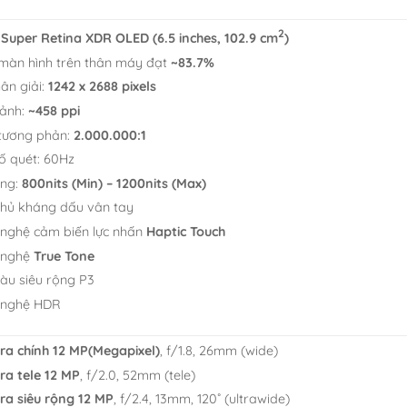
2
Super Retina XDR OLED (6.5 inches, 102.9 cm
)
 màn hình trên thân máy đạt
~83.7%
ân giải:
1242 x 2688 pixels
ảnh:
~458 ppi
 tương phản:
2.000.000:1
ố quét: 60Hz
áng:
800nits (Min) – 1200nits (Max)
hủ kháng dấu vân tay
nghệ cảm biến lực nhấn
Haptic Touch
 nghệ
True Tone
àu siêu rộng P3
 nghệ HDR
a chính 12 MP(Megapixel)
, f/1.8, 26mm (wide)
a tele 12 MP
, f/2.0, 52mm (tele)
a siêu rộng 12 MP
, f/2.4, 13mm, 120˚ (ultrawide)