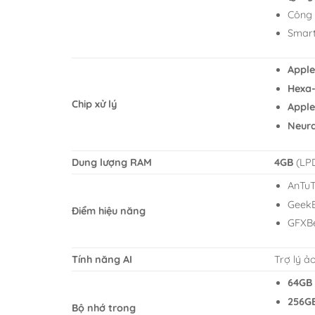
Công 
Smar
Apple
Hexa-
Chip xử lý
Apple
Neura
Dung lượng RAM
4GB
(LP
AnTuT
Geek
Điểm hiệu năng
GFXB
Tính năng AI
Trợ lý ảo
64GB
256G
Bộ nhớ trong