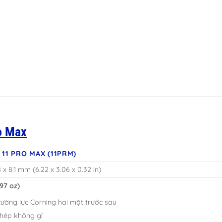
o Max
 11 PRO MAX (11PRM)
8 x 8.1 mm (6.22 x 3.06 x 0.32 in)
.97 oz)
cường lực Corning hai mặt trước sau
thép không gỉ