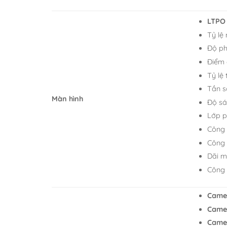
LTPO 
Tỷ lệ
Độ ph
Điểm 
Tỷ lệ
Tần s
Màn hình
Độ s
Lớp p
Công 
Công
Dãi m
Công
Camer
Camer
Camer