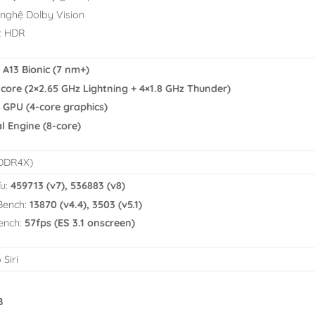
nghệ Dolby Vision
t HDR
 A13 Bionic (7 nm+)
core (2×2.65 GHz Lightning + 4×1.8 GHz Thunder)
 GPU (4-core graphics)
l Engine (8-core)
DDR4X)
u:
459713 (v7), 536883 (v8)
Bench:
13870 (v4.4), 3503 (v5.1)
ench:
57fps (ES 3.1 onscreen)
 Siri
B