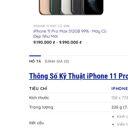
+
IPHONE 11 MÁY CŨ 99%
iPhone 11 Pro Max 512GB 99% · Máy Cũ
Đẹp Như Mới
Khoảng
9.190.000
₫
–
9.990.000
₫
giá:
từ
9.190.000 ₫
đến
MÔ TẢ
ĐÁNH GIÁ (0)
9.990.000 ₫
Thông Số Kỹ Thuật iPhone 11 Pr
TIÊU CHÍ
IPHONE
Kích thước
158 x 77.
Trọng lượng
226 g (7
Kính 
Kết cấu
Viền 