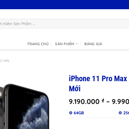
:
TRANG CHỦ
SẢN PHẨM
BẢNG GIÁ
CŨ 99%
iPhone 11 Pro Max
Mới
9.190.000
₫
–
9.99
⚙️ 64GB
⚙️ 2