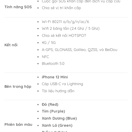
Cuộc gọi SOS khẩn cấp đến dịch vụ cấp cứu
Tính năng SOS
Chia sẻ vị trí khẩn cấp
Wi-Fi 802.11 a/b/g/n/ac/6
Wifi 2 băng tần (2.4 Ghz / 5 Ghz)
Chia sẻ kết nối HOTSPOT
4G / 5G
Kết nối
A-GPS, GLONASS, Galileo, QZSS, và BeiDou
NFC
Bluetooth 5.0
iPhone 12 Mini
Cáp USB-C ra Lightning
Bên trong hộp
Tài liệu hướng dẫn
Đỏ (Red)
Tím (Purple)
Xanh Dương (Blue)
Phiên bản màu
Xanh Lá (Green)