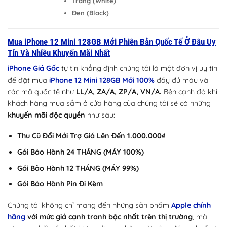
Trắng (White)
Đen (Black)
Mua iPhone 12 Mini 128GB Mới Phiên Bản Quốc Tế Ở Đâu Uy
Tín Và Nhiều Khuyến Mãi Nhất
iPhone Giá Gốc
tự tin khẳng định chúng tôi là một đơn vị uy tín
để đặt mua
iPhone 12 Mini 128GB Mới 100%
đầy đủ màu và
các mã quốc tế như
LL/A, ZA/A, ZP/A, VN/A.
Bên cạnh đó khi
khách hàng mua sắm ở cửa hàng của chúng tôi sẽ có những
khuyến mãi độc quyền
như sau:
Thu Cũ Đổi Mới Trợ Giá Lên Đến 1.000.000₫
Gói Bảo Hành 24 THÁNG (MÁY 100%)
Gói Bảo Hành 12 THÁNG (MÁY 99%)
Gói Bảo Hành Pin Đi Kèm
Chúng tôi không chỉ mang đến những sản phẩm
Apple chính
hãng
với mức giá cạnh tranh bậc nhất trên thị trường
, mà