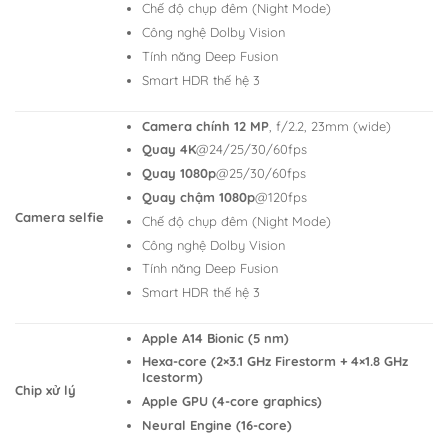
Chế độ chụp đêm (Night Mode)
Công nghệ Dolby Vision
Tính năng Deep Fusion
Smart HDR thế hệ 3
Camera chính 12 MP
, f/2.2, 23mm (wide)
Quay 4K
@24/25/30/60fps
Quay 1080p
@25/30/60fps
Quay chậm 1080p
@120fps
Camera selfie
Chế độ chụp đêm (Night Mode)
Công nghệ Dolby Vision
Tính năng Deep Fusion
Smart HDR thế hệ 3
Apple A14 Bionic (5 nm)
Hexa-core (2×3.1 GHz Firestorm + 4×1.8 GHz
Icestorm)
Chip xử lý
Apple GPU (4-core graphics)
Neural Engine (16-core)