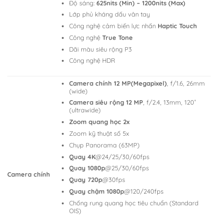
Độ sáng:
625nits (Min) – 1200nits (Max)
Lớp phủ kháng dấu vân tay
Công nghệ cảm biến lực nhấn
Haptic Touch
Công nghệ
True Tone
Dãi màu siêu rộng P3
Công nghệ HDR
Camera chính 12 MP(Megapixel)
, f/1.6, 26mm
(wide)
Camera siêu rộng 12 MP
, f/2.4, 13mm, 120˚
(ultrawide)
Zoom quang học 2x
Zoom kỹ thuật số 5x
Chụp Panorama (63MP)
Quay 4K
@24/25/30/60fps
Quay 1080p
@25/30/60fps
Camera chính
Quay 720p
@30fps
Quay chậm 1080p
@120/240fps
Chống rung quang học tiêu chuẩn (Standard
OIS)