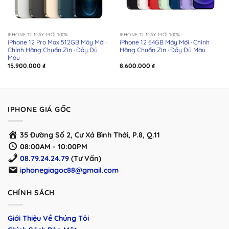
IPHONE 12 MÁY MỚI 100%
IPHONE 12 MÁY MỚI 100%
iPhone 12 Pro Max 512GB Máy Mới ·
iPhone 12 64GB Máy Mới · Chính
Chính Hãng Chuẩn Zin · Đầy Đủ
Hãng Chuẩn Zin · Đầy Đủ Màu
Màu
15.900.000
₫
8.600.000
₫
00 ₫
00 ₫
IPHONE GIÁ GỐC
35 Đường Số 2, Cư Xá Bình Thới, P.8, Q.11
08:00AM - 10:00PM
08.79.24.24.79
(Tư Vấn)
iphonegiagoc88@gmail.com
CHÍNH SÁCH
Giới Thiệu Về Chúng Tôi