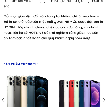
còn cam kết về chất lượng dịch vụ hậu mãi xứng đáng chuẩn 5
sao.
Mỗi một giao dịch đối với chúng tôi không chỉ là mua bán –
Đó là sự khởi đầu của một mối QUAN HỆ MỚI, được đặt tên là
UY TÍN. Hãy nhanh chóng ghé qua các cửa hàng, chi nhánh
hoặc liên hệ số HOTLINE để trải nghiệm cảm giác mua sắm
an tâm bậc nhất dành cho quý khách ngay hôm nay!
SẢN PHẨM TƯƠNG TỰ