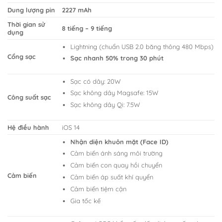
Dung lượng pin
2227 mAh
Thời gian sử
8 tiếng – 9 tiếng
dụng
Lightning (chuẩn USB 2.0 băng thông 480 Mbps)
Cổng sạc
Sạc nhanh 50% trong 30 phút
Sạc có dây: 20W
Sạc không dây Magsafe: 15W
Công suất sạc
Sạc không dây Qi: 7.5W
Hệ điều hành
iOS 14
Nhận diện khuôn mặt (Face ID)
Cảm biến ánh sáng môi trường
Cảm biến con quay hồi chuyển
Cảm biến
Cảm biến áp suất khí quyển
Cảm biến tiệm cận
Gia tốc kế