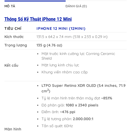
MÔ TẢ
ĐÁNH GIÁ (0)
Thông Số Kỹ Thuật iPhone 12 Mini
TIÊU CHÍ
IPHONE 12 MINI (12MINI)
Kích thước
131.5 x 64.2 x 7.4 mm (5.18 x 2.53 x 0.29 in)
Trọng lượng
135 g (4.76 oz)
Mặt trước kính cường lực Corning Ceramic
Shield
Mặt lưng kính chịu lực
Kết cấu
Khung viền nhôm cao cấp
LTPO Super Retina XDR OLED (5.4 inches, 71.9
2
cm
)
Tỷ lệ màn hình trên thân máy đạt
~85.1%
Độ phân giải:
1080 x 2340 pixels
Điểm ảnh:
~476 ppi
Tỷ lệ tương phản:
2.000.000:1
Tần số quét: 60Hz
Màn hình