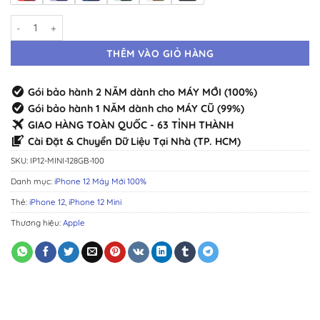
iPhone 12 Mini 128GB Máy Mới · Chính Hãng Chuẩn Zin · Đầy Đủ Màu 
THÊM VÀO GIỎ HÀNG
Gói bảo hành 2 NĂM dành cho MÁY MỚI (100%)
Gói bảo hành 1 NĂM dành cho MÁY CŨ (99%)
GIAO HÀNG TOÀN QUỐC - 63 TỈNH THÀNH
Cài Đặt & Chuyển Dữ Liệu Tại Nhà (TP. HCM)
SKU:
IP12-MINI-128GB-100
Danh mục:
iPhone 12 Máy Mới 100%
Thẻ:
iPhone 12
,
iPhone 12 Mini
Thương hiệu:
Apple