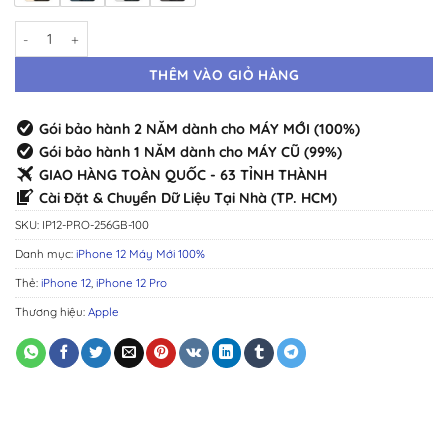
iPhone 12 Pro 256GB Máy Mới · Chính Hãng Chuẩn Zin · Đầy Đủ Màu s
THÊM VÀO GIỎ HÀNG
Gói bảo hành 2 NĂM dành cho MÁY MỚI (100%)
Gói bảo hành 1 NĂM dành cho MÁY CŨ (99%)
GIAO HÀNG TOÀN QUỐC - 63 TỈNH THÀNH
Cài Đặt & Chuyển Dữ Liệu Tại Nhà (TP. HCM)
SKU:
IP12-PRO-256GB-100
Danh mục:
iPhone 12 Máy Mới 100%
Thẻ:
iPhone 12
,
iPhone 12 Pro
Thương hiệu:
Apple