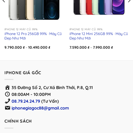
IPHONE 12 MÁY CŨ 99%
IPHONE 12 MÁY CŨ 99%
iPhone 12 Pro 256GB 99% · Máy Cũ
iPhone 12 Mini 256GB 99% · Máy Cũ
Đẹp Như Mới
Đẹp Như Mới
Khoảng
Khoảng
9.790.000
₫
–
10.490.000
₫
7.590.000
₫
–
7.990.000
₫
giá:
giá:
từ
từ
9.790.000 ₫
7.590.000 ₫
đến
đến
₫
10.490.000 ₫
7.990.000 ₫
IPHONE GIÁ GỐC
35 Đường Số 2, Cư Xá Bình Thới, P.8, Q.11
08:00AM - 10:00PM
08.79.24.24.79
(Tư Vấn)
iphonegiagoc88@gmail.com
CHÍNH SÁCH