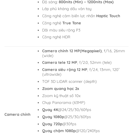
Độ sáng:
800nits (Min) – 1200nits (Max)
Lớp phủ kháng dấu vân tay
Công nghệ cảm biến lực nhấn
Haptic Touch
Công nghệ
True Tone
Dãi màu siêu rộng P3
Công nghệ HDR
Camera chính 12 MP(Megapixel)
, f/1.6, 26mm
(wide)
Camera tele 12 MP
, f/2.0, 52mm (tele)
Camera siêu rộng 12 MP
, f/2.4, 13mm, 120˚
(ultrawide)
TOF 3D LiDAR scanner (depth)
Zoom quang học 2x
Zoom kỹ thuật số 10x
Chụp Panorama (63MP)
Quay 4K
@24/25/30/60fps
Camera chính
Quay 1080p
@25/30/60fps
Quay 720p
@30fps
Quay chậm 1080p
@120/240fps