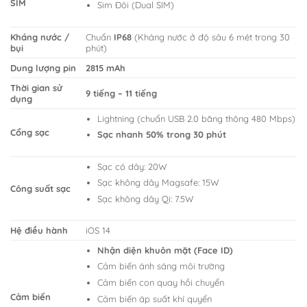
SIM
Sim Đôi (Dual SIM)
Kháng nước /
Chuẩn
IP68
(Kháng nước ở độ sâu 6 mét trong 30
bụi
phút)
Dung lượng pin
2815 mAh
Thời gian sử
9 tiếng – 11 tiếng
dụng
Lightning (chuẩn USB 2.0 băng thông 480 Mbps)
Cổng sạc
Sạc nhanh 50% trong 30 phút
Sạc có dây: 20W
Sạc không dây Magsafe: 15W
Công suất sạc
Sạc không dây Qi: 7.5W
Hệ điều hành
iOS 14
Nhận diện khuôn mặt (Face ID)
Cảm biến ánh sáng môi trường
Cảm biến con quay hồi chuyển
Cảm biến
Cảm biến áp suất khí quyển