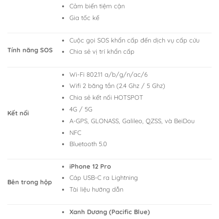
Cảm biến tiệm cận
Gia tốc kế
Cuộc gọi SOS khẩn cấp đến dịch vụ cấp cứu
Tính năng SOS
Chia sẻ vị trí khẩn cấp
Wi-Fi 802.11 a/b/g/n/ac/6
Wifi 2 băng tần (2.4 Ghz / 5 Ghz)
Chia sẻ kết nối HOTSPOT
4G / 5G
Kết nối
A-GPS, GLONASS, Galileo, QZSS, và BeiDou
NFC
Bluetooth 5.0
iPhone 12 Pro
Cáp USB-C ra Lightning
Bên trong hộp
Tài liệu hướng dẫn
Xanh Dương (Pacific Blue)