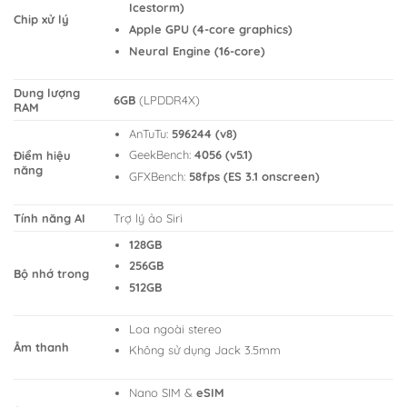
Icestorm)
Chip xử lý
Apple GPU (4-core graphics)
Neural Engine (16-core)
Dung lượng
6GB
(LPDDR4X)
RAM
AnTuTu:
596244 (v8)
GeekBench:
4056 (v5.1)
Điểm hiệu
năng
GFXBench:
58fps (ES 3.1 onscreen)
Tính năng AI
Trợ lý ảo Siri
128GB
256GB
Bộ nhớ trong
512GB
Loa ngoài stereo
Âm thanh
Không sử dụng Jack 3.5mm
Nano SIM &
eSIM