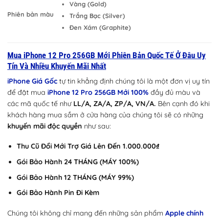
Vàng (Gold)
Phiên bản màu
Trắng Bạc (Silver)
Đen Xám (Graphite)
Mua iPhone 12 Pro 256GB Mới Phiên Bản Quốc Tế Ở Đâu Uy
Tín Và Nhiều Khuyến Mãi Nhất
iPhone Giá Gốc
tự tin khẳng định chúng tôi là một đơn vị uy tín
để đặt mua
iPhone 12 Pro 256GB Mới 100%
đầy đủ màu và
các mã quốc tế như
LL/A, ZA/A, ZP/A, VN/A.
Bên cạnh đó khi
khách hàng mua sắm ở cửa hàng của chúng tôi sẽ có những
khuyến mãi độc quyền
như sau:
Thu Cũ Đổi Mới Trợ Giá Lên Đến 1.000.000₫
Gói Bảo Hành 24 THÁNG (MÁY 100%)
Gói Bảo Hành 12 THÁNG (MÁY 99%)
Gói Bảo Hành Pin Đi Kèm
Chúng tôi không chỉ mang đến những sản phẩm
Apple chính