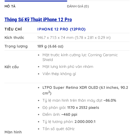
MÔ TẢ
ĐÁNH GIÁ (0)
Thông Số Kỹ Thuật iPhone 12 Pro
TIÊU CHÍ
IPHONE 12 PRO (12PRO)
Kích thước
146.7 x 71.5 x 7.4 mm (5.78 x 2.81 x 0.29 in)
Trọng lượng
189 g (6.66 oz)
Mặt trước kính cường lực Corning Ceramic
Shield
Mặt lưng kính phũ vân nhám
Kết cấu
Viền thép không gỉ
LTPO Super Retina XDR OLED (6.1 inches, 90.2
2
cm
)
Tỷ lệ màn hình trên thân máy đạt
~86.0%
Độ phân giải:
1170 x 2532 pixels
Điểm ảnh:
~460 ppi
Tỷ lệ tương phản:
2.000.000:1
Tần số quét: 60Hz
Màn hình