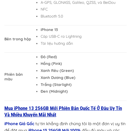
A-GPS, GLONASS, Galileo, QZSS, và BeiDou
NFC
Bluetooth 5.0
iPhone 13
Cáp USB-C ra Lightning
Bên trong hộp
Tài liệu hướng dẫn
Đỏ (Red)
Hồng (Pink)
Xanh Rêu (Green)
Phiên bản
Xanh Dương (Blue)
màu
Trắng (Starlight)
Đen (Midnight)
Mua iPhone 13 256GB Mới Phiên Bản Quốc Tế Ở Đâu Uy Tín
Và Nhiều Khuyến Mãi Nhất
iPhone Giá Gốc
tự tin khẳng định chúng tôi là một đơn vị uy tín
để đặt mua
iPhone 13 256GB Mới 100%
đầy đủ màu và các