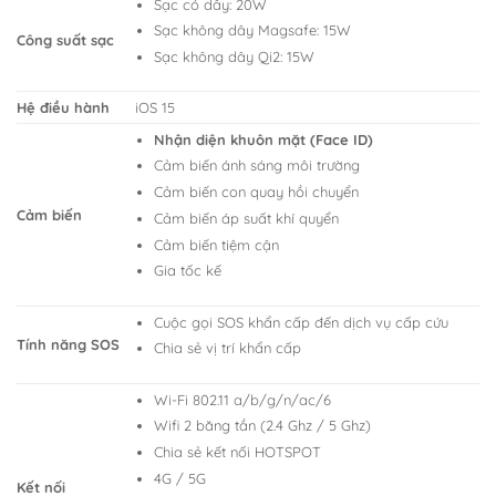
Sạc có dây: 20W
Sạc không dây Magsafe: 15W
Công suất sạc
Sạc không dây Qi2: 15W
Hệ điều hành
iOS 15
Nhận diện khuôn mặt (Face ID)
Cảm biến ánh sáng môi trường
Cảm biến con quay hồi chuyển
Cảm biến
Cảm biến áp suất khí quyển
Cảm biến tiệm cận
Gia tốc kế
Cuộc gọi SOS khẩn cấp đến dịch vụ cấp cứu
Tính năng SOS
Chia sẻ vị trí khẩn cấp
Wi-Fi 802.11 a/b/g/n/ac/6
Wifi 2 băng tần (2.4 Ghz / 5 Ghz)
Chia sẻ kết nối HOTSPOT
4G / 5G
Kết nối