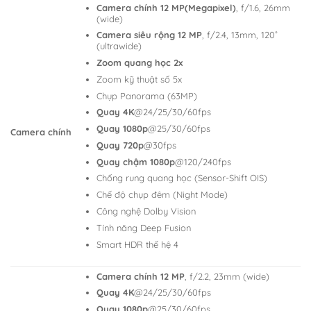
Camera chính 12 MP(Megapixel)
, f/1.6, 26mm
(wide)
Camera siêu rộng 12 MP
, f/2.4, 13mm, 120˚
(ultrawide)
Zoom quang học 2x
Zoom kỹ thuật số 5x
Chụp Panorama (63MP)
Quay 4K
@24/25/30/60fps
Quay 1080p
@25/30/60fps
Camera chính
Quay 720p
@30fps
Quay chậm 1080p
@120/240fps
Chống rung quang học (Sensor-Shift OIS)
Chế độ chụp đêm (Night Mode)
Công nghệ Dolby Vision
Tính năng Deep Fusion
Smart HDR thế hệ 4
Camera chính 12 MP
, f/2.2, 23mm (wide)
Quay 4K
@24/25/30/60fps
Quay 1080p
@25/30/60fps