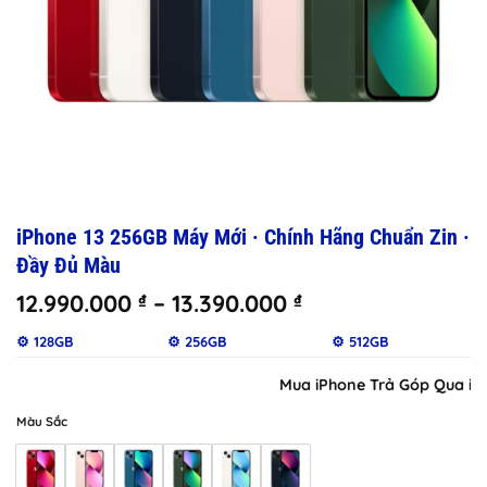
iPhone 13 256GB Máy Mới · Chính Hãng Chuẩn Zin ·
Đầy Đủ Màu
Khoảng
12.990.000
–
13.390.000
₫
₫
giá:
⚙️ 128GB
⚙️ 256GB
⚙️ 512GB
từ
12.990.000 ₫
Mua iPhone Trả Góp Qua iClou
đến
13.390.000 ₫
Màu Sắc