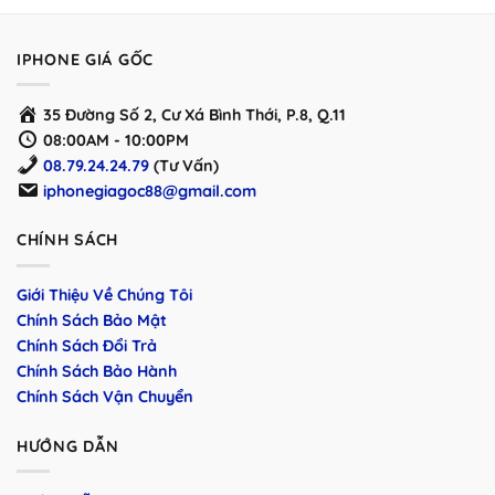
00 ₫
13.000.000 ₫
đến
00 ₫
13.400.000 ₫
IPHONE GIÁ GỐC
35 Đường Số 2, Cư Xá Bình Thới, P.8, Q.11
08:00AM - 10:00PM
08.79.24.24.79
(Tư Vấn)
iphonegiagoc88@gmail.com
CHÍNH SÁCH
Giới Thiệu Về Chúng Tôi
Chính Sách Bảo Mật
Chính Sách Đổi Trả
Chính Sách Bảo Hành
Chính Sách Vận Chuyển
HƯỚNG DẪN