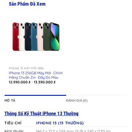
Sản Phẩm Đã Xem
IPHONE 13 MÁY MỚI 100%
iPhone 13 256GB Máy Mới · Chính
Hãng Chuẩn Zin · Đầy Đủ Màu
Khoảng
12.990.000
₫
–
13.390.000
₫
giá:
từ
12.990.000 ₫
đến
13.390.000 ₫
MÔ TẢ
ĐÁNH GIÁ (0)
Thông Số Kỹ Thuật iPhone 13 Thường
TIÊU CHÍ
IPHONE 13 (13 THƯỜNG)
Kích thước
146.7 x 71.5 x 7.65 mm (5.78 x 2.81 x 0.30 in)