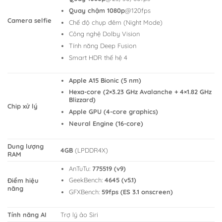
Quay chậm 1080p
@120fps
Camera selfie
Chế độ chụp đêm (Night Mode)
Công nghệ Dolby Vision
Tính năng Deep Fusion
Smart HDR thế hệ 4
Apple A15 Bionic (5 nm)
Hexa-core (2×3.23 GHz Avalanche + 4×1.82 GHz
Blizzard)
Chip xử lý
Apple GPU (4-core graphics)
Neural Engine (16-core)
Dung lượng
4GB
(LPDDR4X)
RAM
AnTuTu:
775519 (v9)
GeekBench:
4645 (v5.1)
Điểm hiệu
năng
GFXBench:
59fps (ES 3.1 onscreen)
Tính năng AI
Trợ lý ảo Siri