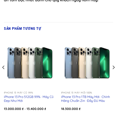
SẢN PHẨM TƯƠNG TỰ
IPHONE 13 MÁY CŨ 99%
IPHONE 13 MÁY MỚI 100%
iPhone 13 Pro 512GB 99% · Máy Cũ
iPhone 13 Pro 1TB Máy Mới · Chính
Đẹp Như Mới
Hãng Chuẩn Zin · Đầy Đủ Màu
Khoảng
13.000.000
₫
–
13.400.000
₫
18.300.000
₫
giá:
từ