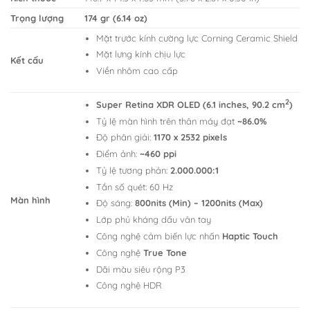
Trọng lượng
174 gr (6.14 oz)
Mặt trước kính cường lực Corning Ceramic Shield
Mặt lưng kính chịu lực
Kết cấu
Viền nhôm cao cấp
2
Super Retina XDR OLED (6.1 inches, 90.2 cm
)
Tỷ lệ màn hình trên thân máy đạt
~86.0%
Độ phân giải:
1170 x 2532 pixels
Điểm ảnh:
~460 ppi
Tỷ lệ tương phản:
2.000.000:1
Tần số quét: 60 Hz
Màn hình
Độ sáng:
800nits (Min) – 1200nits (Max)
Lớp phủ kháng dấu vân tay
Công nghệ cảm biến lực nhấn
Haptic Touch
Công nghệ
True Tone
Dãi màu siêu rộng P3
Công nghệ HDR