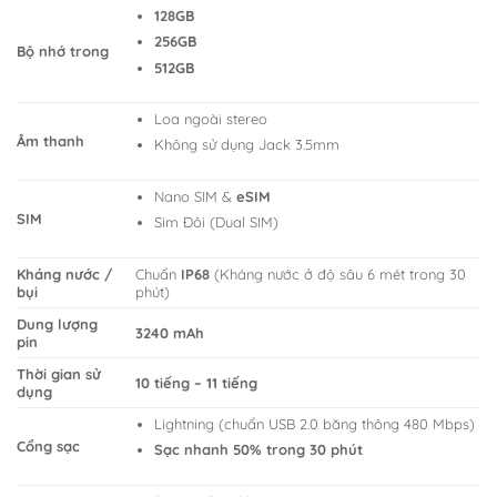
128GB
256GB
Bộ nhớ trong
512GB
Loa ngoài stereo
Âm thanh
Không sử dụng Jack 3.5mm
Nano SIM &
eSIM
SIM
Sim Đôi (Dual SIM)
Kháng nước /
Chuẩn
IP68
(Kháng nước ở độ sâu 6 mét trong 30
bụi
phút)
Dung lượng
3240 mAh
pin
Thời gian sử
10 tiếng – 11 tiếng
dụng
Lightning (chuẩn USB 2.0 băng thông 480 Mbps)
Cổng sạc
Sạc nhanh 50% trong 30 phút