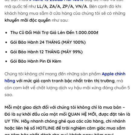
mã quốc tế như
LL/A, ZA/A, ZP/A, VN/A.
Bên cạnh đó khi
khách hàng mua sắm ở cửa hàng của chúng tôi sẽ có những
khuyến mãi độc quyền
như sau:
Thu Cũ Đổi Mới Trợ Giá Lên Đến 1.000.000₫
Gói Bảo Hành 24 THÁNG (MÁY 100%)
Gói Bảo Hành 12 THÁNG (MÁY 99%)
Gói Bảo Hành Pin Đi Kèm
Chúng tôi không chỉ mang đến những sản phẩm
Apple chính
hãng
với mức giá cạnh tranh bậc nhất trên thị trường
, mà
còn cam kết về chất lượng dịch vụ hậu mãi xứng đáng chuẩn 5
sao.
Mỗi một giao dịch đối với chúng tôi không chỉ là mua bán –
Đó là sự khởi đầu của một mối QUAN HỆ MỚI, được đặt tên là
UY TÍN. Hãy nhanh chóng ghé qua các cửa hàng, chi nhánh
hoặc liên hệ số HOTLINE để trải nghiệm cảm giác mua sắm
an tâm bậc nhất dành cho quý khách ngay hôm nay!