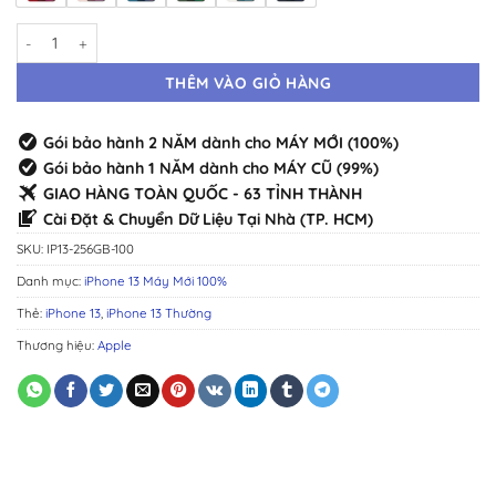
iPhone 13 256GB Máy Mới · Chính Hãng Chuẩn Zin · Đầy Đủ Màu số lư
THÊM VÀO GIỎ HÀNG
Gói bảo hành 2 NĂM dành cho MÁY MỚI (100%)
Gói bảo hành 1 NĂM dành cho MÁY CŨ (99%)
GIAO HÀNG TOÀN QUỐC - 63 TỈNH THÀNH
Cài Đặt & Chuyển Dữ Liệu Tại Nhà (TP. HCM)
SKU:
IP13-256GB-100
Danh mục:
iPhone 13 Máy Mới 100%
Thẻ:
iPhone 13
,
iPhone 13 Thường
Thương hiệu:
Apple