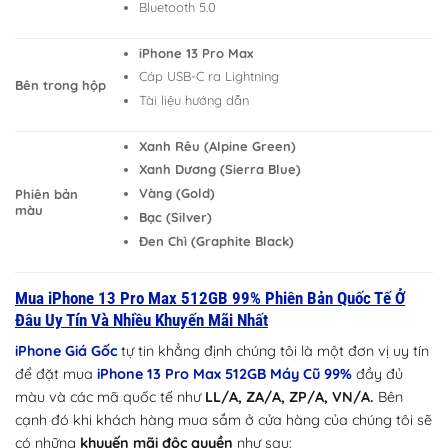
Bluetooth 5.0
iPhone 13 Pro Max
Cáp USB-C ra Lightning
Bên trong hộp
Tài liệu hướng dẫn
Xanh Rêu (Alpine Green)
Xanh Dương (Sierra Blue)
Vàng (Gold)
Phiên bản
màu
Bạc (Silver)
Đen Chì (Graphite Black)
Mua iPhone 13 Pro Max 512GB 99% Phiên Bản Quốc Tế Ở
Đâu Uy Tín Và Nhiều Khuyến Mãi Nhất
iPhone Giá Gốc
tự tin khẳng định chúng tôi là một đơn vị uy tín
để đặt mua
iPhone 13 Pro Max 512GB Máy Cũ 99%
đầy đủ
màu và các mã quốc tế như
LL/A, ZA/A, ZP/A, VN/A.
Bên
cạnh đó khi khách hàng mua sắm ở cửa hàng của chúng tôi sẽ
có những
khuyến mãi độc quyền
như sau: