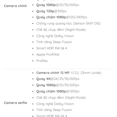
Quay 1080p
@25/30/60fps
Camera chính
Quay 720p
@30fps
Quay chậm 1080p
@120/240fps
Chống rung quang học (Sensor-Shift OIS)
Chế độ chụp đêm (Night Mode)
Công nghệ Dolby Vision
Tính năng Deep Fusion
Smart HDR thế hệ 4
Apple ProRAW
ProRes
Camera chính 12 MP
, f/2.2, 23mm (wide)
Quay 4K
@24/25/30/60fps
Quay 1080p
@25/30/60fps
Quay chậm 1080p
@120fps
Chế độ chụp đêm (Night Mode)
Camera selfie
Công nghệ Dolby Vision
Tính năng Deep Fusion
Smart HDR thế hệ 4