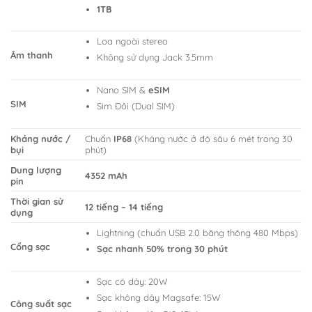
1TB
Loa ngoài stereo
Âm thanh
Không sử dụng Jack 3.5mm
Nano SIM &
eSIM
SIM
Sim Đôi (Dual SIM)
Kháng nước /
Chuẩn
IP68
(Kháng nước ở độ sâu 6 mét trong 30
bụi
phút)
Dung lượng
4352 mAh
pin
Thời gian sử
12 tiếng – 14 tiếng
dụng
Lightning (chuẩn USB 2.0 băng thông 480 Mbps)
Cổng sạc
Sạc nhanh 50% trong 30 phút
Sạc có dây: 20W
Sạc không dây Magsafe: 15W
Công suất sạc