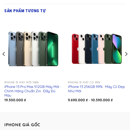
SẢN PHẨM TƯƠNG TỰ
IPHONE 13 MÁY MỚI 100%
IPHONE 13 MÁY CŨ 99%
iPhone 13 Pro Max 512GB Máy Mới ·
iPhone 13 256GB 99% · Máy Cũ Đẹp
Chính Hãng Chuẩn Zin · Đầy Đủ
Như Mới
Màu
Khoảng
19.300.000
₫
9.690.000
₫
–
10.590.000
₫
giá:
từ
00 ₫
9.690.000 
đến
00 ₫
10.590.000
IPHONE GIÁ GỐC