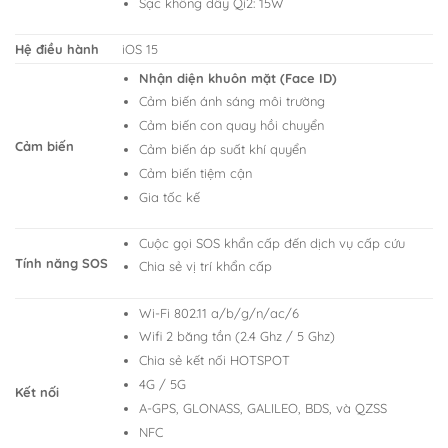
Sạc không dây Qi2: 15W
Hệ điều hành
iOS 15
Nhận diện khuôn mặt (Face ID)
Cảm biến ánh sáng môi trường
Cảm biến con quay hồi chuyển
Cảm biến
Cảm biến áp suất khí quyển
Cảm biến tiệm cận
Gia tốc kế
Cuộc gọi SOS khẩn cấp đến dịch vụ cấp cứu
Tính năng SOS
Chia sẻ vị trí khẩn cấp
Wi-Fi 802.11 a/b/g/n/ac/6
Wifi 2 băng tần (2.4 Ghz / 5 Ghz)
Chia sẻ kết nối HOTSPOT
4G / 5G
Kết nối
A-GPS, GLONASS, GALILEO, BDS, và QZSS
NFC