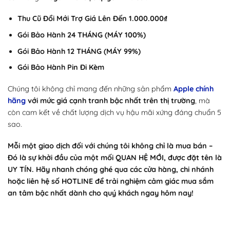
Thu Cũ Đổi Mới Trợ Giá Lên Đến 1.000.000₫
Gói Bảo Hành 24 THÁNG (MÁY 100%)
Gói Bảo Hành 12 THÁNG (MÁY 99%)
Gói Bảo Hành Pin Đi Kèm
Chúng tôi không chỉ mang đến những sản phẩm
Apple chính
hãng
với mức giá cạnh tranh bậc nhất trên thị trường
, mà
còn cam kết về chất lượng dịch vụ hậu mãi xứng đáng chuẩn 5
sao.
Mỗi một giao dịch đối với chúng tôi không chỉ là mua bán –
Đó là sự khởi đầu của một mối QUAN HỆ MỚI, được đặt tên là
UY TÍN. Hãy nhanh chóng ghé qua các cửa hàng, chi nhánh
hoặc liên hệ số HOTLINE để trải nghiệm cảm giác mua sắm
an tâm bậc nhất dành cho quý khách ngay hôm nay!