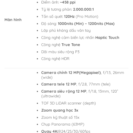
Điểm ảnh:
~458 ppi
Tỷ lệ tương phản:
2.000.000:1
Tần số quét:
120Hz
(Pro Motion)
Màn hình
Độ sáng:
1000nits (Min) – 1200nits (Max)
Lớp phủ kháng dấu vân tay
Công nghệ cảm biến lực nhấn
Haptic Touch
Công nghệ
True Tone
Dãi màu siêu rộng P3
Công nghệ HDR
Camera chính 12 MP(Megapixel)
, f/1.5, 26mm
(wide)
Camera tele 12 MP
, f/2.8, 77mm (tele)
Camera siêu rộng 12 MP
, f/1.8, 13mm, 120˚
(ultrawide)
TOF 3D LiDAR scanner (depth)
Zoom quang học 3x
Zoom kỹ thuật số 15x
Chụp Panorama (63MP)
Quay 4K
@24/25/30/60fps