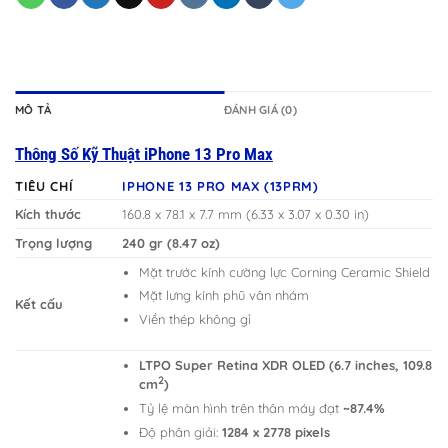
MÔ TẢ
ĐÁNH GIÁ (0)
Thông Số Kỹ Thuật iPhone 13 Pro Max
TIÊU CHÍ
IPHONE 13 PRO MAX (13PRM)
Kích thước
160.8 x 78.1 x 7.7 mm (6.33 x 3.07 x 0.30 in)
Trọng lượng
240 gr (8.47 oz)
Mặt trước kính cường lực Corning Ceramic Shield
Mặt lưng kính phũ vân nhám
Kết cấu
Viền thép không gỉ
LTPO Super Retina XDR OLED (6.7 inches, 109.8
2
cm
)
Tỷ lệ màn hình trên thân máy đạt
~87.4%
Độ phân giải:
1284 x 2778 pixels