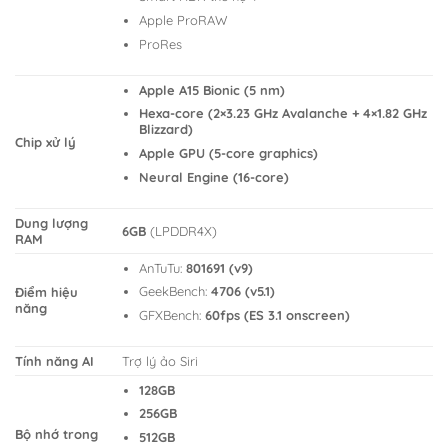
Apple ProRAW
ProRes
Apple A15 Bionic (5 nm)
Hexa-core (2×3.23 GHz Avalanche + 4×1.82 GHz
Blizzard)
Chip xử lý
Apple GPU (5-core graphics)
Neural Engine (16-core)
Dung lượng
6GB
(LPDDR4X)
RAM
AnTuTu:
801691 (v9)
GeekBench:
4706 (v5.1)
Điểm hiệu
năng
GFXBench:
60fps (ES 3.1 onscreen)
Tính năng AI
Trợ lý ảo Siri
128GB
256GB
Bộ nhớ trong
512GB