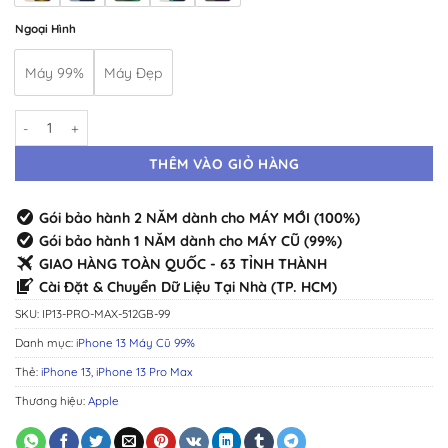
Ngoại Hình
Máy 99%
Máy Đẹp
iPhone 13 Pro Max 512GB 99% · Máy Cũ Đẹp Như Mới số lượng
THÊM VÀO GIỎ HÀNG
Gói bảo hành 2 NĂM dành cho MÁY MỚI (100%)
Gói bảo hành 1 NĂM dành cho MÁY CŨ (99%)
GIAO HÀNG TOÀN QUỐC - 63 TỈNH THÀNH
Cài Đặt & Chuyển Dữ Liệu Tại Nhà (TP. HCM)
SKU:
IP13-PRO-MAX-512GB-99
Danh mục:
iPhone 13 Máy Cũ 99%
Thẻ:
iPhone 13
,
iPhone 13 Pro Max
Thương hiệu:
Apple