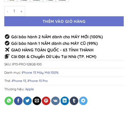
iPhone 13 Pro 128GB Máy Mới · Chính Hãng Chuẩn Zin · Đầy Đủ Màu s
THÊM VÀO GIỎ HÀNG
Gói bảo hành 2 NĂM dành cho MÁY MỚI (100%)
Gói bảo hành 1 NĂM dành cho MÁY CŨ (99%)
GIAO HÀNG TOÀN QUỐC - 63 TỈNH THÀNH
Cài Đặt & Chuyển Dữ Liệu Tại Nhà (TP. HCM)
SKU:
IP13-PRO-128GB-100
Danh mục:
iPhone 13 Máy Mới 100%
Thẻ:
iPhone 13
,
iPhone 13 Pro
Thương hiệu:
Apple