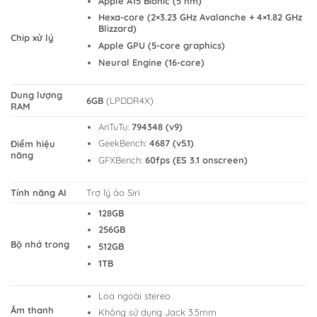
Apple A15 Bionic (5 nm)
Hexa-core (2×3.23 GHz Avalanche + 4×1.82 GHz
Blizzard)
Chip xử lý
Apple GPU (5-core graphics)
Neural Engine (16-core)
Dung lượng
6GB
(LPDDR4X)
RAM
AnTuTu:
794348 (v9)
GeekBench:
4687 (v5.1)
Điểm hiệu
năng
GFXBench:
60fps (ES 3.1 onscreen)
Tính năng AI
Trợ lý ảo Siri
128GB
256GB
Bộ nhớ trong
512GB
1TB
Loa ngoài stereo
Âm thanh
Không sử dụng Jack 3.5mm