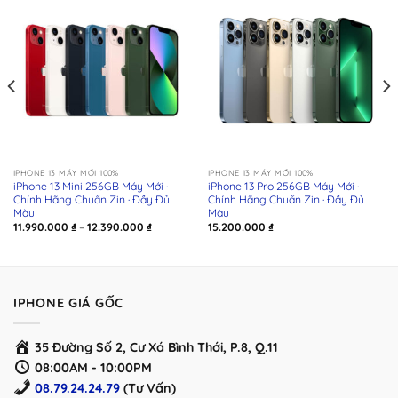
IPHONE 13 MÁY MỚI 100%
IPHONE 13 MÁY MỚI 100%
iPhone 13 Mini 256GB Máy Mới ·
iPhone 13 Pro 256GB Máy Mới ·
Chính Hãng Chuẩn Zin · Đầy Đủ
Chính Hãng Chuẩn Zin · Đầy Đủ
Màu
Màu
Khoảng
11.990.000
₫
–
12.390.000
₫
15.200.000
₫
giá:
từ
₫
11.990.000 ₫
đến
₫
12.390.000 ₫
IPHONE GIÁ GỐC
35 Đường Số 2, Cư Xá Bình Thới, P.8, Q.11
08:00AM - 10:00PM
08.79.24.24.79
(Tư Vấn)