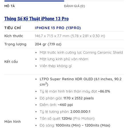
MÔ TẢ
ĐÁNH GIÁ (0)
Thông Số Kỹ Thuật iPhone 13 Pro
TIÊU CHÍ
IPHONE 13 PRO (13PRO)
Kích thước
146.7 x 71.5 x 7.7 mm (5.78 x 2.81 x 0.30 in)
Trọng lượng
204 gr (7.19 oz)
Mặt trước kính cường lực Corning Ceramic Shield
Mặt lưng kính phũ vân nhám
Kết cấu
Viền thép không gỉ
LTPO Super Retina XDR OLED (6.1 inches, 90.2
2
cm
)
Tỷ lệ màn hình trên thân máy đạt
~86.0%
Độ phân giải:
1170 x 2532 pixels
Điểm ảnh:
~460 ppi
Tỷ lệ tương phản:
2.000.000:1
Tần số quét:
120Hz
(Pro Motion)
Màn hình
Độ sáng:
1000nits (Min) – 1200nits (Max)