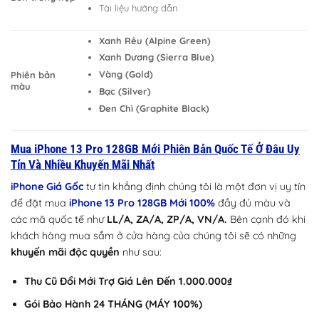
Tài liệu hướng dẫn
Xanh Rêu (Alpine Green)
Xanh Dương (Sierra Blue)
Vàng (Gold)
Phiên bản
màu
Bạc (Silver)
Đen Chì (Graphite Black)
Mua iPhone 13 Pro 128GB Mới Phiên Bản Quốc Tế Ở Đâu Uy
Tín Và Nhiều Khuyến Mãi Nhất
iPhone Giá Gốc
tự tin khẳng định chúng tôi là một đơn vị uy tín
để đặt mua
iPhone 13 Pro 128GB Mới 100%
đầy đủ màu và
các mã quốc tế như
LL/A, ZA/A, ZP/A, VN/A.
Bên cạnh đó khi
khách hàng mua sắm ở cửa hàng của chúng tôi sẽ có những
khuyến mãi độc quyền
như sau:
Thu Cũ Đổi Mới Trợ Giá Lên Đến 1.000.000₫
Gói Bảo Hành 24 THÁNG (MÁY 100%)