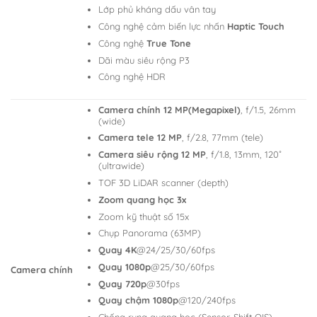
Lớp phủ kháng dấu vân tay
Công nghệ cảm biến lực nhấn
Haptic Touch
Công nghệ
True Tone
Dãi màu siêu rộng P3
Công nghệ HDR
Camera chính 12 MP(Megapixel)
, f/1.5, 26mm
(wide)
Camera tele 12 MP
, f/2.8, 77mm (tele)
Camera siêu rộng 12 MP
, f/1.8, 13mm, 120˚
(ultrawide)
TOF 3D LiDAR scanner (depth)
Zoom quang học 3x
Zoom kỹ thuật số 15x
Chụp Panorama (63MP)
Quay 4K
@24/25/30/60fps
Quay 1080p
@25/30/60fps
Camera chính
Quay 720p
@30fps
Quay chậm 1080p
@120/240fps