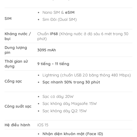
Nano SIM &
eSIM
SIM
Sim Đôi (Dual SIM)
Kháng nước /
Chuẩn
IP68
(Kháng nước ở độ sâu 6 mét trong 30
bụi
phút)
Dung lượng
3095 mAh
pin
Thời gian sử
9 tiếng – 11 tiếng
dụng
Lightning (chuẩn USB 2.0 băng thông 480 Mbps)
Cổng sạc
Sạc nhanh 50% trong 30 phút
Sạc có dây: 20W
Sạc không dây Magsafe: 15W
Công suất sạc
Sạc không dây Qi2: 15W
Hệ điều hành
iOS 15
Nhận diện khuôn mặt (Face ID)