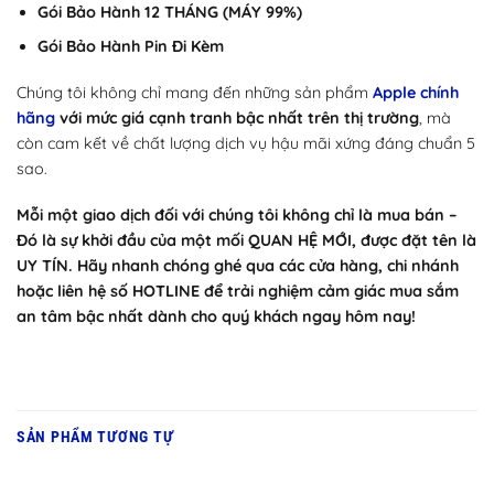
Gói Bảo Hành 12 THÁNG (MÁY 99%)
Gói Bảo Hành Pin Đi Kèm
Chúng tôi không chỉ mang đến những sản phẩm
Apple chính
hãng
với mức giá cạnh tranh bậc nhất trên thị trường
, mà
còn cam kết về chất lượng dịch vụ hậu mãi xứng đáng chuẩn 5
sao.
Mỗi một giao dịch đối với chúng tôi không chỉ là mua bán –
Đó là sự khởi đầu của một mối QUAN HỆ MỚI, được đặt tên là
UY TÍN. Hãy nhanh chóng ghé qua các cửa hàng, chi nhánh
hoặc liên hệ số HOTLINE để trải nghiệm cảm giác mua sắm
an tâm bậc nhất dành cho quý khách ngay hôm nay!
SẢN PHẨM TƯƠNG TỰ