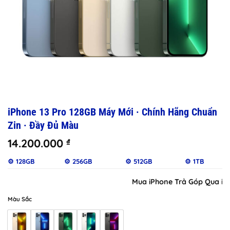
iPhone 13 Pro 128GB Máy Mới · Chính Hãng Chuẩn
Zin · Đầy Đủ Màu
14.200.000
₫
⚙️ 128GB
⚙️ 256GB
⚙️ 512GB
⚙️ 1TB
Mua iPhone Trả Góp Qua iClou
Màu Sắc