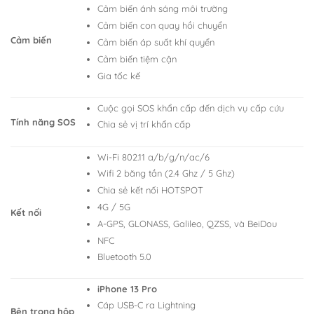
Cảm biến ánh sáng môi trường
Cảm biến con quay hồi chuyển
Cảm biến
Cảm biến áp suất khí quyển
Cảm biến tiệm cận
Gia tốc kế
Cuộc gọi SOS khẩn cấp đến dịch vụ cấp cứu
Tính năng SOS
Chia sẻ vị trí khẩn cấp
Wi-Fi 802.11 a/b/g/n/ac/6
Wifi 2 băng tần (2.4 Ghz / 5 Ghz)
Chia sẻ kết nối HOTSPOT
4G / 5G
Kết nối
A-GPS, GLONASS, Galileo, QZSS, và BeiDou
NFC
Bluetooth 5.0
iPhone 13 Pro
Cáp USB-C ra Lightning
Bên trong hộp