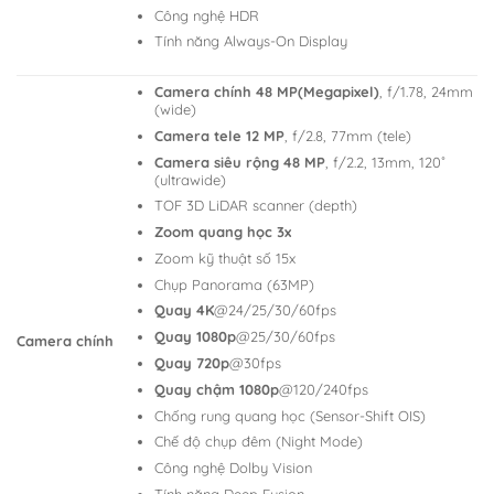
Công nghệ HDR
Tính năng Always-On Display
Camera chính 48 MP(Megapixel)
, f/1.78, 24mm
(wide)
Camera tele 12 MP
, f/2.8, 77mm (tele)
Camera siêu rộng 48 MP
, f/2.2, 13mm, 120˚
(ultrawide)
TOF 3D LiDAR scanner (depth)
Zoom quang học 3x
Zoom kỹ thuật số 15x
Chụp Panorama (63MP)
Quay 4K
@24/25/30/60fps
Quay 1080p
@25/30/60fps
Camera chính
Quay 720p
@30fps
Quay chậm 1080p
@120/240fps
Chống rung quang học (Sensor-Shift OIS)
Chế độ chụp đêm (Night Mode)
Công nghệ Dolby Vision
Tính năng Deep Fusion