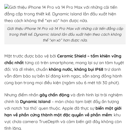
Giới thiệu iPhone 14 Pro và 14 Pro Max với những cải tiến đẳng cấp
trong thiết kế. Dynamic Island lần đầu xuất hiện theo cách không
thể “xịn xò” hơn được nữa.
Mặt trước được bảo vệ bởi
Ceramic Shield – tấm khiên vững
chắc nhất
từng có trên smartphone, mang lại sự an tâm tuyệt
đối. Và dĩ nhiên, chuẩn
kháng nước, kháng bụi IP68
trứ danh
vẫn đảm bảo sự bền bỉ đáng kinh ngạc, sẵn sàng đồng hành
cùng bạn trong mọi điều kiện (ngâm sâu 6 mét tới 30 phút).
Nhưng điểm nhấn
gây chấn động
và định hình lại trải nghiệm
chính là
Dynamic Island
– màn chào tạm biệt đầy ấn tượng
với notch ‘tai thỏ’ quen thuộc. Apple đã thực sự
biến một giới
hạn về phần cứng thành một đặc quyền về phần mềm
: khu
vực chứa camera TrueDepth và cảm biến giờ đây không còn
tĩnh lặng.