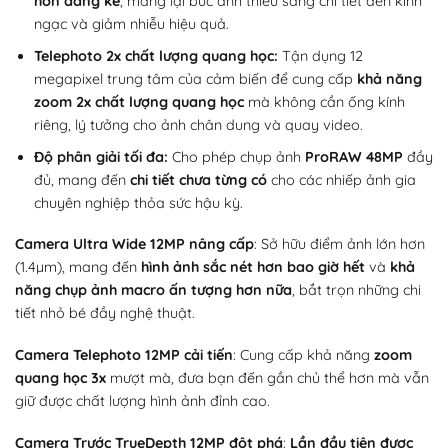
hơn đáng kể
, mang lại bức ảnh thiếu sáng chi tiết đến kinh
ngạc và giảm nhiễu hiệu quả.
Telephoto 2x chất lượng quang học:
Tận dụng 12
megapixel trung tâm của cảm biến để cung cấp
khả năng
zoom 2x chất lượng quang học
mà không cần ống kính
riêng, lý tưởng cho ảnh chân dung và quay video.
Độ phân giải tối đa:
Cho phép chụp ảnh
ProRAW 48MP
đầy
đủ, mang đến
chi tiết chưa từng có
cho các nhiếp ảnh gia
chuyên nghiệp thỏa sức hậu kỳ.
Camera Ultra Wide 12MP nâng cấp
: Sở hữu điểm ảnh lớn hơn
(1.4µm), mang đến
hình ảnh sắc nét hơn bao giờ hết
và
khả
năng chụp ảnh macro ấn tượng hơn nữa
, bắt trọn những chi
tiết nhỏ bé đầy nghệ thuật.
Camera Telephoto 12MP cải tiến
: Cung cấp khả năng
zoom
quang học 3x
mượt mà, đưa bạn đến gần chủ thể hơn mà vẫn
giữ được chất lượng hình ảnh đỉnh cao.
Camera Trước TrueDepth 12MP đột phá
:
Lần đầu tiên được