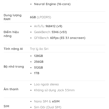
Neural Engine (16-core)
Dung lượng
6GB
(LPDDR5)
RAM
AnTuTu:
968412 (v9)
GeekBench:
5346 (v5.1)
Điểm hiệu
năng
GFXBench:
60fps (ES 3.1 onscreen)
Tính năng AI
Trợ lý ảo Siri
128GB
256GB
Bộ nhớ trong
512GB
1TB
Loa ngoài stereo
Âm thanh
Không sử dụng Jack 3.5mm
Nano SIM &
eSIM
SIM
Sim Đôi (Dual SIM)