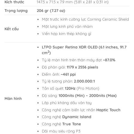
Kích thước
147.5 x 71.5 x 7.9 mm (5.81 x 2.81 x 0.31 in)
Trọng lượng
206 gr (7.27 oz)
Mặt trước kính cường lực Corning Ceramic Shield
Mặt lưng kính phũ vân nhám
Kết cấu
Viền hợp kim thép không gỉ
LTPO Super Retina XDR OLED (6.1 inches, 91.7
2
cm
)
Tỷ lệ màn hình trên thân máy đạt
~87.0%
Độ phân giải:
1179 x 2556 pixels
Điểm ảnh:
~461 ppi
Tỷ lệ tương phản:
2.000.000:1
Tần số quét:
120Hz
(Pro Motion)
Độ sáng:
1000nits (Min) – 2000nits (Max)
Màn hình
Lớp phủ kháng dấu vân tay
Công nghệ cảm biến lực nhấn
Haptic Touch
Công nghệ
Dynamic Island
Công nghệ
True Tone
Dãi màu siêu rộng P3