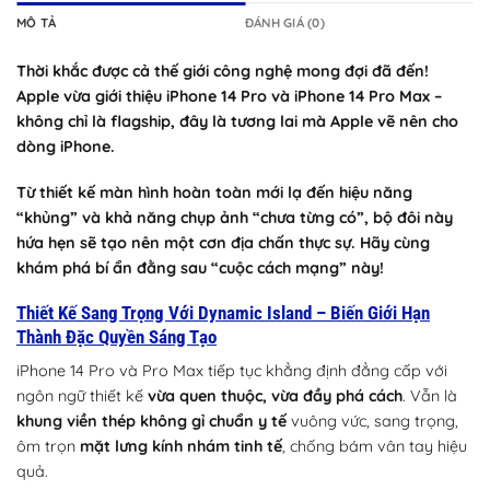
MÔ TẢ
ĐÁNH GIÁ (0)
Thời khắc được cả thế giới công nghệ mong đợi đã đến!
Apple vừa giới thiệu iPhone 14 Pro và iPhone 14 Pro Max –
không chỉ là flagship, đây là tương lai mà Apple vẽ nên cho
dòng iPhone.
Từ thiết kế màn hình hoàn toàn mới lạ đến hiệu năng
“khủng” và khả năng chụp ảnh “chưa từng có”, bộ đôi này
hứa hẹn sẽ tạo nên một cơn địa chấn thực sự. Hãy cùng
khám phá bí ẩn đằng sau “cuộc cách mạng” này!
Thiết Kế Sang Trọng Với Dynamic Island – Biến Giới Hạn
Thành Đặc Quyền Sáng Tạo
iPhone 14 Pro và Pro Max tiếp tục khẳng định đẳng cấp với
ngôn ngữ thiết kế
vừa quen thuộc, vừa đầy phá cách
. Vẫn là
khung viền thép không gỉ chuẩn y tế
vuông vức, sang trọng,
ôm trọn
mặt lưng kính nhám tinh tế
, chống bám vân tay hiệu
quả.