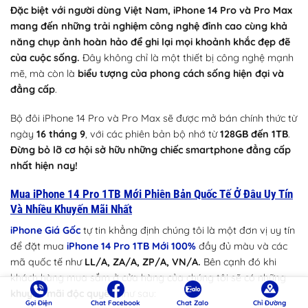
Đặc biệt với người dùng Việt Nam, iPhone 14 Pro và Pro Max
mang đến những trải nghiệm công nghệ đỉnh cao cùng khả
năng chụp ảnh hoàn hảo để ghi lại mọi khoảnh khắc đẹp đẽ
của cuộc sống.
Đây không chỉ là một thiết bị công nghệ mạnh
mẽ, mà còn là
biểu tượng của phong cách sống hiện đại và
đẳng cấp
.
Bộ đôi iPhone 14 Pro và Pro Max sẽ được mở bán chính thức từ
ngày
16 tháng 9
, với các phiên bản bộ nhớ từ
128GB đến 1TB
.
Đừng bỏ lỡ cơ hội sở hữu những chiếc smartphone đẳng cấp
nhất hiện nay!
Mua iPhone 14 Pro 1TB Mới Phiên Bản Quốc Tế Ở Đâu Uy Tín
Và Nhiều Khuyến Mãi Nhất
iPhone Giá Gốc
tự tin khẳng định chúng tôi là một đơn vị uy tín
để đặt mua
iPhone 14 Pro 1TB Mới 100%
đầy đủ màu và các
mã quốc tế như
LL/A, ZA/A, ZP/A, VN/A.
Bên cạnh đó khi
khách hàng mua sắm ở cửa hàng của chúng tôi sẽ có những
khuyến mãi độc quyền
như sau:
Gọi Điện
Chat Facebook
Chat Zalo
Chỉ Đường