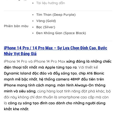
Tài liệu hướng dẫn
Tím Than (Deep Purple)
Vàng (Gold)
Phiên bản màu
Bạc (Silver)
Đen Không Gian (Space Black)
iPhone 14 Pro / 14 Pro Max – Sự Lựa Chọn Đỉnh Cao, Bước
Nhảy Vọt Đáng Giá
iPhone 14 Pro và iPhone 14 Pro Max
xứng đáng là những chiếc
điện thoại tốt nhất mà Apple từng tạo ra
. Với thiết kế
Dynamic Island độc đáo và đầy sáng tạo
,
chip A16 Bionic
mạnh mẽ bậc nhất
,
hệ thống camera 48MP đầu tiên trên
iPhone mang tính cách mạng
,
màn hình Always-On thông
minh và siêu sáng
, cùng hàng loạt tính năng đột phá khác, bộ
đôi này không chỉ đơn thuần là smartphone cao cấp mà còn
là
công cụ sáng tạo đỉnh cao dành cho những người dùng
khắt khe nhất
.