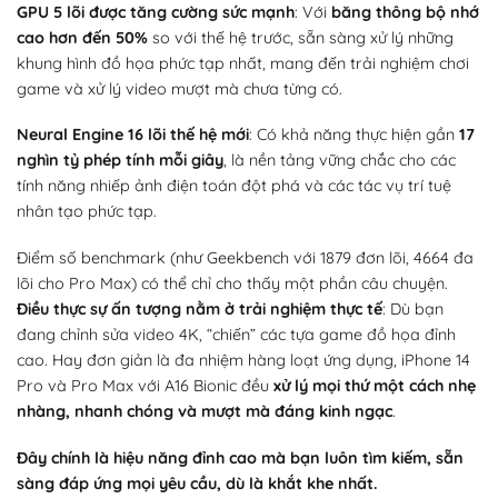
GPU 5 lõi được tăng cường sức mạnh
: Với
băng thông bộ nhớ
cao hơn đến 50%
so với thế hệ trước, sẵn sàng xử lý những
khung hình đồ họa phức tạp nhất, mang đến trải nghiệm chơi
game và xử lý video mượt mà chưa từng có.
Neural Engine 16 lõi thế hệ mới
: Có khả năng thực hiện gần
17
nghìn tỷ phép tính mỗi giây
, là nền tảng vững chắc cho các
tính năng nhiếp ảnh điện toán đột phá và các tác vụ trí tuệ
nhân tạo phức tạp.
Điểm số benchmark (như Geekbench với 1879 đơn lõi, 4664 đa
lõi cho Pro Max) có thể chỉ cho thấy một phần câu chuyện.
Điều thực sự ấn tượng nằm ở trải nghiệm thực tế
: Dù bạn
đang chỉnh sửa video 4K, “chiến” các tựa game đồ họa đỉnh
cao. Hay đơn giản là đa nhiệm hàng loạt ứng dụng, iPhone 14
Pro và Pro Max với A16 Bionic đều
xử lý mọi thứ một cách nhẹ
nhàng, nhanh chóng và mượt mà đáng kinh ngạc
.
Đây chính là hiệu năng đỉnh cao mà bạn luôn tìm kiếm, sẵn
sàng đáp ứng mọi yêu cầu, dù là khắt khe nhất.