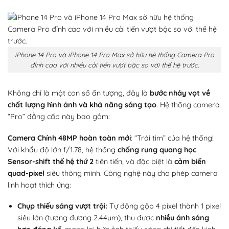
iPhone 14 Pro và iPhone 14 Pro Max sở hữu hệ thống Camera Pro
đỉnh cao với nhiều cải tiến vượt bậc so với thế hệ trước.
Không chỉ là một con số ấn tượng, đây là
bước nhảy vọt về
chất lượng hình ảnh và khả năng sáng tạo
. Hệ thống camera
“Pro” đẳng cấp này bao gồm:
Camera Chính 48MP hoàn toàn mới
: “Trái tim” của hệ thống!
Với khẩu độ lớn f/1.78, hệ thống
chống rung quang học
Sensor-shift thế hệ thứ 2
tiên tiến, và đặc biệt là
cảm biến
quad-pixel
siêu thông minh. Công nghệ này cho phép camera
linh hoạt thích ứng:
Chụp thiếu sáng vượt trội:
Tự động gộp 4 pixel thành 1 pixel
siêu lớn (tương đương 2.44µm), thu được
nhiều ánh sáng