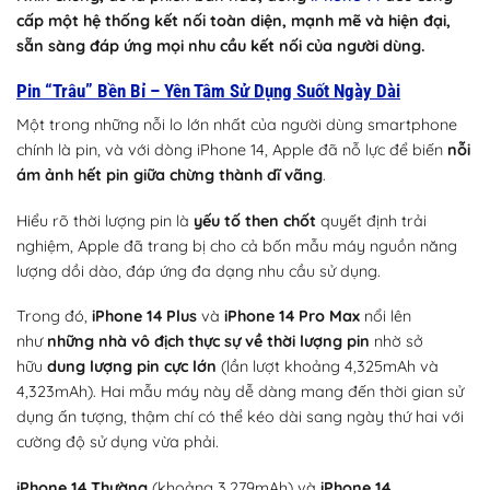
cấp một hệ thống kết nối toàn diện, mạnh mẽ và hiện đại,
sẵn sàng đáp ứng mọi nhu cầu kết nối của người dùng.
Pin “Trâu” Bền Bỉ – Yên Tâm Sử Dụng Suốt Ngày Dài
Một trong những nỗi lo lớn nhất của người dùng smartphone
chính là pin, và với dòng iPhone 14, Apple đã nỗ lực để biến
nỗi
ám ảnh hết pin giữa chừng thành dĩ vãng
.
Hiểu rõ thời lượng pin là
yếu tố then chốt
quyết định trải
nghiệm, Apple đã trang bị cho cả bốn mẫu máy nguồn năng
lượng dồi dào, đáp ứng đa dạng nhu cầu sử dụng.
Trong đó,
iPhone 14 Plus
và
iPhone 14 Pro Max
nổi lên
như
những nhà vô địch thực sự về thời lượng pin
nhờ sở
hữu
dung lượng pin cực lớn
(lần lượt khoảng 4,325mAh và
4,323mAh). Hai mẫu máy này dễ dàng mang đến thời gian sử
dụng ấn tượng, thậm chí có thể kéo dài sang ngày thứ hai với
cường độ sử dụng vừa phải.
iPhone 14 Thường
(khoảng 3,279mAh) và
iPhone 14