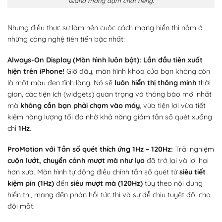
Island mang đậm chất riêng.
Nhưng điều thực sự làm nên cuộc cách mạng hiển thị nằm ở
những công nghệ tiên tiến bậc nhất:
Always-On Display (Màn hình luôn bật):
Lần đầu tiên xuất
hiện trên iPhone!
Giờ đây, màn hình khóa của bạn không còn
là một màu đen tĩnh lặng. Nó sẽ
luôn hiển thị thông minh
thời
gian, các tiện ích (widgets) quan trọng và thông báo mới nhất
mà
không cần bạn phải chạm vào máy
, vừa tiện lợi vừa tiết
kiệm năng lượng tối đa nhờ khả năng giảm tần số quét xuống
chỉ
1Hz
.
ProMotion với Tần số quét thích ứng 1Hz – 120Hz:
Trải nghiệm
cuộn lướt, chuyển cảnh mượt mà như lụa
đã trở lại và lợi hại
hơn xưa. Màn hình tự động điều chỉnh tần số quét từ
siêu tiết
kiệm pin (1Hz)
đến
siêu mượt mà (120Hz)
tùy theo nội dung
hiển thị, mang đến phản hồi tức thì và sự dễ chịu tuyệt đối cho
đôi mắt.