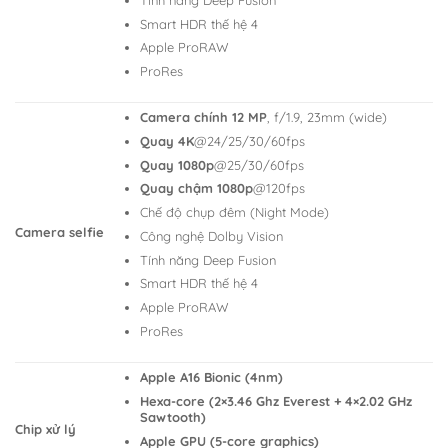
Smart HDR thế hệ 4
Apple ProRAW
ProRes
Camera chính 12 MP
, f/1.9, 23mm (wide)
Quay 4K
@24/25/30/60fps
Quay 1080p
@25/30/60fps
Quay chậm 1080p
@120fps
Chế độ chụp đêm (Night Mode)
Camera selfie
Công nghệ Dolby Vision
Tính năng Deep Fusion
Smart HDR thế hệ 4
Apple ProRAW
ProRes
Apple A16 Bionic (4nm)
Hexa-core (2×3.46 Ghz Everest + 4×2.02 GHz
Sawtooth)
Chip xử lý
Apple GPU (5-core graphics)