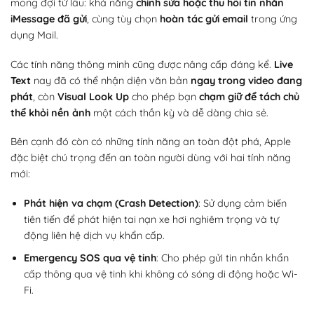
mong đợi từ lâu: khả năng
chỉnh sửa hoặc thu hồi tin nhắn
iMessage đã gửi
, cùng tùy chọn
hoàn tác gửi email
trong ứng
dụng Mail.
Các tính năng thông minh cũng được nâng cấp đáng kể.
Live
Text
nay đã có thể nhận diện văn bản
ngay trong video đang
phát
, còn
Visual Look Up
cho phép bạn
chạm giữ để tách chủ
thể khỏi nền ảnh
một cách thần kỳ và dễ dàng chia sẻ.
Bên cạnh đó còn có những tính năng an toàn đột phá, Apple
đặc biệt chú trọng đến an toàn người dùng với hai tính năng
mới:
Phát hiện va chạm (Crash Detection)
: Sử dụng cảm biến
tiên tiến để phát hiện tai nạn xe hơi nghiêm trọng và tự
động liên hệ dịch vụ khẩn cấp.
Emergency SOS qua vệ tinh
: Cho phép gửi tin nhắn khẩn
cấp thông qua vệ tinh khi không có sóng di động hoặc Wi-
Fi.