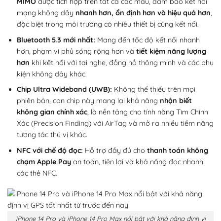
MIMO
được tích hợp trên tất cả các mẫu, đảm bảo kết nối
mạng không dây
nhanh hơn, ổn định hơn và hiệu quả hơn
,
đặc biệt trong môi trường có nhiều thiết bị cùng kết nối.
Bluetooth 5.3 mới nhất:
Mang đến tốc độ kết nối nhanh
hơn, phạm vi phủ sóng rộng hơn và
tiết kiệm năng lượng
hơn
khi kết nối với tai nghe, đồng hồ thông minh và các phụ
kiện không dây khác.
Chip Ultra Wideband (UWB):
Không thể thiếu trên mọi
phiên bản, con chip này mang lại khả năng
nhận biết
không gian chính xác
, là nền tảng cho tính năng Tìm Chính
Xác (Precision Finding) với AirTag và mở ra nhiều tiềm năng
tương tác thú vị khác.
NFC với chế độ đọc:
Hỗ trợ đầy đủ cho
thanh toán không
chạm Apple Pay
an toàn, tiện lợi và khả năng đọc nhanh
các thẻ NFC.
iPhone 14 Pro và iPhone 14 Pro Max nổi bật với khả năng định vị