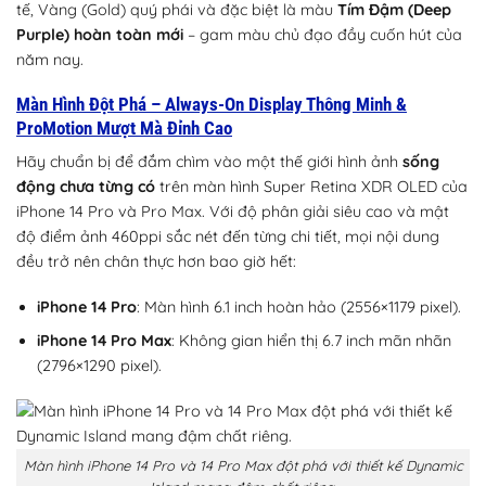
tế, Vàng (Gold) quý phái và đặc biệt là màu
Tím Đậm (Deep
Purple) hoàn toàn mới
– gam màu chủ đạo đầy cuốn hút của
năm nay.
Màn Hình Đột Phá – Always-On Display Thông Minh &
ProMotion Mượt Mà Đỉnh Cao
Hãy chuẩn bị để đắm chìm vào một thế giới hình ảnh
sống
động chưa từng có
trên màn hình Super Retina XDR OLED của
iPhone 14 Pro và Pro Max. Với độ phân giải siêu cao và mật
độ điểm ảnh 460ppi sắc nét đến từng chi tiết, mọi nội dung
đều trở nên chân thực hơn bao giờ hết:
iPhone 14 Pro
: Màn hình 6.1 inch hoàn hảo (2556×1179 pixel).
iPhone 14 Pro Max
: Không gian hiển thị 6.7 inch mãn nhãn
(2796×1290 pixel).
Màn hình iPhone 14 Pro và 14 Pro Max đột phá với thiết kế Dynamic