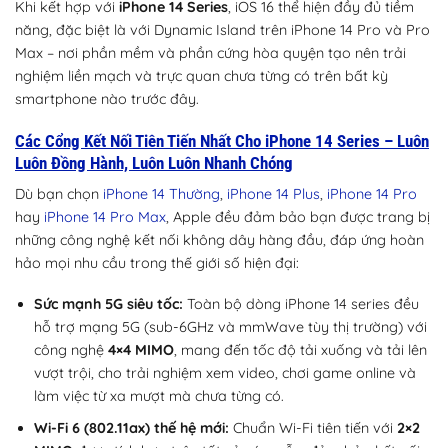
Khi kết hợp với
iPhone 14 Series
, iOS 16 thể hiện đầy đủ tiềm
năng, đặc biệt là với Dynamic Island trên iPhone 14 Pro và Pro
Max – nơi phần mềm và phần cứng hòa quyện tạo nên trải
nghiệm liền mạch và trực quan chưa từng có trên bất kỳ
smartphone nào trước đây.
Các Cổng Kết Nối Tiên Tiến Nhất Cho iPhone 14 Series – Luôn
Luôn Đồng Hành, Luôn Luôn Nhanh Chóng
Dù bạn chọn
iPhone 14 Thường
,
iPhone 14 Plus
,
iPhone 14 Pro
hay
iPhone 14 Pro Max
, Apple đều đảm bảo bạn được trang bị
những công nghệ kết nối không dây hàng đầu, đáp ứng hoàn
hảo mọi nhu cầu trong thế giới số hiện đại:
Sức mạnh 5G siêu tốc:
Toàn bộ dòng iPhone 14 series đều
hỗ trợ mạng 5G (sub-6GHz và mmWave tùy thị trường) với
công nghệ
4×4 MIMO
, mang đến tốc độ tải xuống và tải lên
vượt trội, cho trải nghiệm xem video, chơi game online và
làm việc từ xa mượt mà chưa từng có.
Wi-Fi 6 (802.11ax) thế hệ mới:
Chuẩn Wi-Fi tiên tiến với
2×2