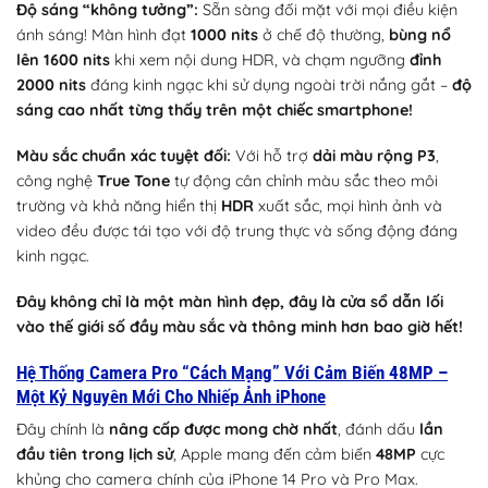
Độ sáng “không tưởng”:
Sẵn sàng đối mặt với mọi điều kiện
ánh sáng! Màn hình đạt
1000 nits
ở chế độ thường,
bùng nổ
lên 1600 nits
khi xem nội dung HDR, và chạm ngưỡng
đỉnh
2000 nits
đáng kinh ngạc khi sử dụng ngoài trời nắng gắt –
độ
sáng cao nhất từng thấy trên một chiếc smartphone!
Màu sắc chuẩn xác tuyệt đối:
Với hỗ trợ
dải màu rộng P3
,
công nghệ
True Tone
tự động cân chỉnh màu sắc theo môi
trường và khả năng hiển thị
HDR
xuất sắc, mọi hình ảnh và
video đều được tái tạo với độ trung thực và sống động đáng
kinh ngạc.
Đây không chỉ là một màn hình đẹp, đây là cửa sổ dẫn lối
vào thế giới số đầy màu sắc và thông minh hơn bao giờ hết!
Hệ Thống Camera Pro “Cách Mạng” Với Cảm Biến 48MP –
Một Kỷ Nguyên Mới Cho Nhiếp Ảnh iPhone
Đây chính là
nâng cấp được mong chờ nhất
, đánh dấu
lần
đầu tiên trong lịch sử
, Apple mang đến cảm biến
48MP
cực
khủng cho camera chính của iPhone 14 Pro và Pro Max.