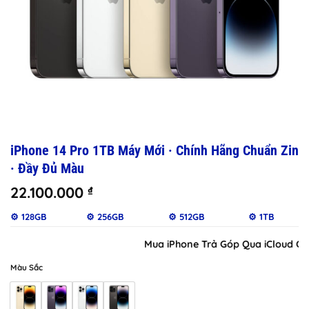
iPhone 14 Pro 1TB Máy Mới · Chính Hãng Chuẩn Zin
· Đầy Đủ Màu
22.100.000
₫
⚙️ 128GB
⚙️ 256GB
⚙️ 512GB
⚙️ 1TB
Mua iPhone Trả Góp Qua iCloud Chỉ Duy
Màu Sắc