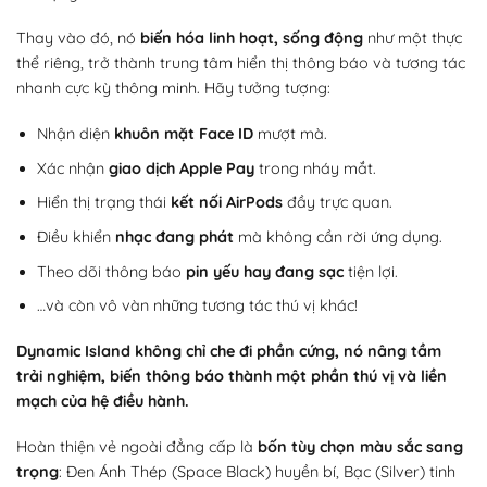
Thay vào đó, nó
biến hóa linh hoạt, sống động
như một thực
thể riêng, trở thành trung tâm hiển thị thông báo và tương tác
nhanh cực kỳ thông minh. Hãy tưởng tượng:
Nhận diện
khuôn mặt Face ID
mượt mà.
Xác nhận
giao dịch Apple Pay
trong nháy mắt.
Hiển thị trạng thái
kết nối AirPods
đầy trực quan.
Điều khiển
nhạc đang phát
mà không cần rời ứng dụng.
Theo dõi thông báo
pin yếu hay đang sạc
tiện lợi.
…và còn vô vàn những tương tác thú vị khác!
Dynamic Island không chỉ che đi phần cứng, nó nâng tầm
trải nghiệm, biến thông báo thành một phần thú vị và liền
mạch của hệ điều hành.
Hoàn thiện vẻ ngoài đẳng cấp là
bốn tùy chọn màu sắc sang
trọng
: Đen Ánh Thép (Space Black) huyền bí, Bạc (Silver) tinh