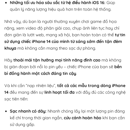
Những tối ưu hóa sâu sắc từ hệ điều hành iOS 16:
Giúp
quản lý năng lượng hiệu quả hơn trên toàn hệ thống.
Nhờ vậy, dù bạn là người thường xuyên chơi game đồ họa
nặng, xem video độ phân giải cao, chụp ảnh liên tục hay chỉ
đơn giản là lướt web, mạng xã hội, bạn hoàn toàn có thể
tự tin
sử dụng chiếc iPhone 14 của mình từ sáng sớm đến tận đêm
khuya
mà không cần mang theo sạc dự phòng.
Hãy
thoải mái tận hưởng mọi tính năng đỉnh cao
mà không
bị gián đoạn bởi nỗi lo pin yếu – chiếc iPhone của bạn sẽ
bền
bỉ đồng hành một cách đáng tin cậy
.
Và khi cần “nạp nhiên liệu”,
tất cả các mẫu trong dòng iPhone
14
đều mang đến sự
linh hoạt tối đa
với đầy đủ các công nghệ
sạc tiên tiến:
Sạc nhanh có dây:
Nhanh chóng lấy lại một lượng pin đáng
kể chỉ trong thời gian ngắn,
cứu cánh hoàn hảo
khi bạn cần
sử dụng gấp.