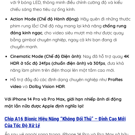
với 9 bóng LED, thông minh điều chỉnh cường độ và kiểu
chiếu sáng theo tiêu cự ống kính.
Action Mode (Chế độ Hành động)
: Hãy quên đi những thước
phim rung lắc! Chế độ này mang lại khả năng
chống rung
đáng kinh ngạc
, cho video siêu mượt mà như được quay
bằng gimbal chuyên nghiệp, ngay cả khi bạn đang di
chuyển mạnh.
Cinematic Mode (Chế độ Điện ảnh)
: Nay đã hỗ trợ quay
4K
HDR ở tốc độ 24fps (chuẩn điện ảnh) và 30fps
, đưa khả
năng làm phim trên điện thoại lên một tầm cao mới.
Hỗ trợ đầy đủ các định dạng chuyên nghiệp như
ProRes
video
và
Dolby Vision HDR
.
Với iPhone 14 Pro và Pro Max, giới hạn nhiếp ảnh di động
một lần nữa được Apple định nghĩa lại!
Chip A16 Bionic Hiệu Năng “Không Đối Thủ” – Đỉnh Cao Mới
Của Tốc Độ Xử Lý
Ẩn sau vẻ ngoài sang trọng, iPhone 14 Pro và Pro Max sở hữu