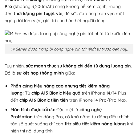
Pro
(khoảng 3,200mAh) cũng không hề kém cạnh, mang
đến
thời lượng pin tuyệt vời
, đủ sức đáp ứng trọn vẹn một
ngày dài làm việc, giải trí của hầu hết người dùng.
14 Series được trang bị công nghệ pin tốt nhất từ trước đến nay.
Tuy nhiên,
sức mạnh thực sự không chỉ đến từ dung lượng pin
.
Đó là
sự kết hợp thông minh
giữa:
Phần cứng hiệu năng cao nhưng tiết kiệm năng
lượng:
Từ
chip A15 Bionic hiệu quả
trên iPhone 14/14 Plus
đến
chip A16 Bionic tiên tiến
trên iPhone 14 Pro/Pro Max.
Màn hình được tối ưu:
Đặc biệt là
công nghệ
ProMotion
trên dòng Pro, có khả năng tự động điều chỉnh
tần số quét xuống chỉ còn
1Hz siêu tiết kiệm năng lượng
khi
hiển thị nội dung tĩnh.