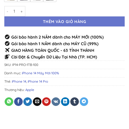
iPhone 14 Pro 1TB Máy Mới · Chính Hãng Chuẩn Zin · Đầy Đủ Màu số 
THÊM VÀO GIỎ HÀNG
Gói bảo hành 2 NĂM dành cho MÁY MỚI (100%)
Gói bảo hành 1 NĂM dành cho MÁY CŨ (99%)
GIAO HÀNG TOÀN QUỐC - 63 TỈNH THÀNH
Cài Đặt & Chuyển Dữ Liệu Tại Nhà (TP. HCM)
SKU:
IP14-PRO-1TB-100
Danh mục:
iPhone 14 Máy Mới 100%
Thẻ:
iPhone 14
,
iPhone 14 Pro
Thương hiệu:
Apple