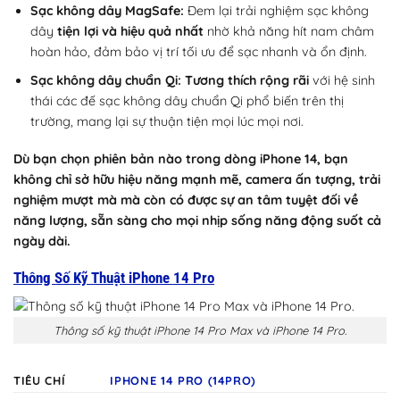
Sạc không dây MagSafe:
Đem lại trải nghiệm sạc không
dây
tiện lợi và hiệu quả nhất
nhờ khả năng hít nam châm
hoàn hảo, đảm bảo vị trí tối ưu để sạc nhanh và ổn định.
Sạc không dây chuẩn Qi:
Tương thích rộng rãi
với hệ sinh
thái các đế sạc không dây chuẩn Qi phổ biến trên thị
trường, mang lại sự thuận tiện mọi lúc mọi nơi.
Dù bạn chọn phiên bản nào trong dòng iPhone 14, bạn
không chỉ sở hữu hiệu năng mạnh mẽ, camera ấn tượng, trải
nghiệm mượt mà mà còn có được sự an tâm tuyệt đối về
năng lượng, sẵn sàng cho mọi nhịp sống năng động suốt cả
ngày dài.
Thông Số Kỹ Thuật iPhone 14 Pro
Thông số kỹ thuật iPhone 14 Pro Max và iPhone 14 Pro.
TIÊU CHÍ
IPHONE 14 PRO (14PRO)