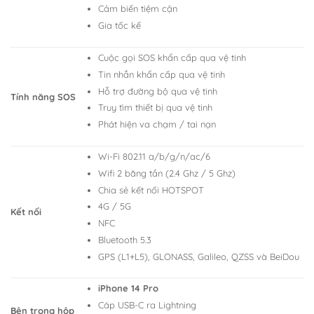
Cảm biến tiệm cận
Gia tốc kế
Cuộc gọi SOS khẩn cấp qua vệ tinh
Tin nhắn khẩn cấp qua vệ tinh
Hỗ trợ đường bộ qua vệ tinh
Tính năng SOS
Truy tìm thiết bị qua vệ tinh
Phát hiện va chạm / tai nạn
Wi-Fi 802.11 a/b/g/n/ac/6
Wifi 2 băng tần (2.4 Ghz / 5 Ghz)
Chia sẻ kết nối HOTSPOT
4G / 5G
Kết nối
NFC
Bluetooth 5.3
GPS (L1+L5), GLONASS, Galileo, QZSS và BeiDou
iPhone 14 Pro
Cáp USB-C ra Lightning
Bên trong hộp