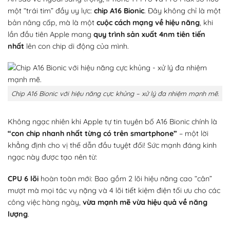
một “trái tim” đầy uy lực:
chip A16 Bionic
. Đây không chỉ là một
bản nâng cấp, mà là một
cuộc cách mạng về hiệu năng
, khi
lần đầu tiên Apple mang
quy trình sản xuất 4nm tiên tiến
nhất
lên con chip di động của mình.
Chip A16 Bionic với hiệu năng cực khủng – xử lý đa nhiệm mạnh mẽ.
Không ngạc nhiên khi Apple tự tin tuyên bố A16 Bionic chính là
“con chip nhanh nhất từng có trên smartphone”
– một lời
khẳng định cho vị thế dẫn đầu tuyệt đối! Sức mạnh đáng kinh
ngạc này được tạo nên từ:
CPU 6 lõi
hoàn toàn mới: Bao gồm 2 lõi hiệu năng cao “cân”
mượt mà mọi tác vụ nặng và 4 lõi tiết kiệm điện tối ưu cho các
công việc hàng ngày,
vừa mạnh mẽ vừa hiệu quả về năng
lượng
.