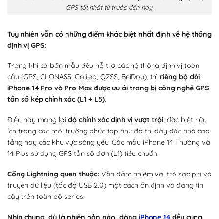
GPS tốt nhất từ trước đến nay.
Tuy nhiên vẫn có những điểm khác biệt nhất định về hệ thống
định vị GPS:
Trong khi cả bốn mẫu đều hỗ trợ các hệ thống định vị toàn
cầu (GPS, GLONASS, Galileo, QZSS, BeiDou), thì
riêng bộ đôi
iPhone 14 Pro và Pro Max được ưu ái trang bị công nghệ GPS
tần số kép chính xác (L1 + L5)
.
Điều này mang lại
độ chính xác định vị vượt trội
, đặc biệt hữu
ích trong các môi trường phức tạp như đô thị dày đặc nhà cao
tầng hay các khu vực sóng yếu. Các mẫu iPhone 14 Thường và
14 Plus sử dụng GPS tần số đơn (L1) tiêu chuẩn.
Cổng Lightning quen thuộc:
Vẫn đảm nhiệm vai trò sạc pin và
truyền dữ liệu (tốc độ USB 2.0) một cách ổn định và đáng tin
cậy trên toàn bộ series.
Nhìn chung, dù là phiên bản nào, dòng
iPhone 14
đều cung