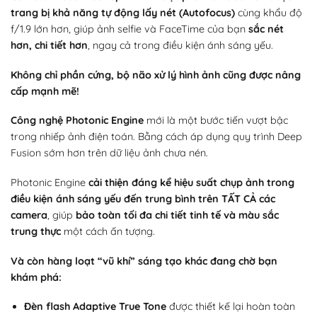
trang bị khả năng tự động lấy nét (Autofocus)
cùng khẩu độ
f/1.9 lớn hơn, giúp ảnh selfie và FaceTime của bạn
sắc nét
hơn, chi tiết hơn
, ngay cả trong điều kiện ánh sáng yếu.
Không chỉ phần cứng, bộ não xử lý hình ảnh cũng được nâng
cấp mạnh mẽ!
Công nghệ Photonic Engine
mới là một bước tiến vượt bậc
trong nhiếp ảnh điện toán. Bằng cách áp dụng quy trình Deep
Fusion sớm hơn trên dữ liệu ảnh chưa nén.
Photonic Engine
cải thiện đáng kể hiệu suất chụp ảnh trong
điều kiện ánh sáng yếu đến trung bình trên TẤT CẢ các
camera
, giúp
bảo toàn tối đa chi tiết tinh tế và màu sắc
trung thực
một cách ấn tượng.
Và còn hàng loạt “vũ khí” sáng tạo khác đang chờ bạn
khám phá:
Đèn flash Adaptive True Tone
được thiết kế lại hoàn toàn