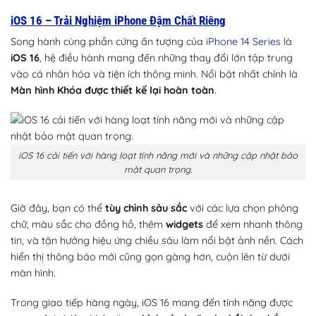
iOS 16 – Trải Nghiệm iPhone Đậm Chất Riêng
Song hành cùng phần cứng ấn tượng của
iPhone 14 Series
là
iOS 16
, hệ điều hành mang đến những thay đổi lớn tập trung
vào cá nhân hóa và tiện ích thông minh. Nổi bật nhất chính là
Màn hình Khóa được thiết kế lại hoàn toàn
.
iOS 16 cải tiến với hàng loạt tính năng mới và những cập nhật bảo
mật quan trọng.
Giờ đây, bạn có thể
tùy chỉnh sâu sắc
với các lựa chọn phông
chữ, màu sắc cho đồng hồ, thêm
widgets
để xem nhanh thông
tin, và tận hưởng hiệu ứng chiều sâu làm nổi bật ảnh nền. Cách
hiển thị thông báo mới cũng gọn gàng hơn, cuộn lên từ dưới
màn hình.
Trong giao tiếp hàng ngày, iOS 16 mang đến tính năng được