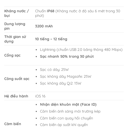
Kháng nước /
Chuẩn
IP68
(Kháng nước ở độ sâu 6 mét trong 30
bụi
phút)
Dung lượng
3200 mAh
pin
Thời gian sử
10 tiếng – 12 tiếng
dụng
Lightning (chuẩn USB 2.0 băng thông 480 Mbps)
Cổng sạc
Sạc nhanh 50% trong 30 phút
Sạc có dây: 25W
Sạc không dây Magsafe: 25W
Công suất sạc
Sạc không dây Qi2: 15W
Hệ điều hành
iOS 16
Nhận diện khuôn mặt (Face ID)
Cảm biến ánh sáng môi trường kép
Cảm biến con quay hồi chuyển
Cảm biến
Cảm biến áp suất khí quyển